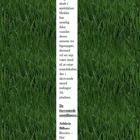
skidt i
øjeblikket.
Holdet
har
nemlig
ikke
vundet
deres
seneste tre
ligaopgør,
dermed
vil en sejr
være med
til at rejse
mandskabet,
der i
skrivende
stund
indtager
16.
pladsen.
De
forventede
opstillinger:
Athletic
Bilbao:
Riveiro –
Del