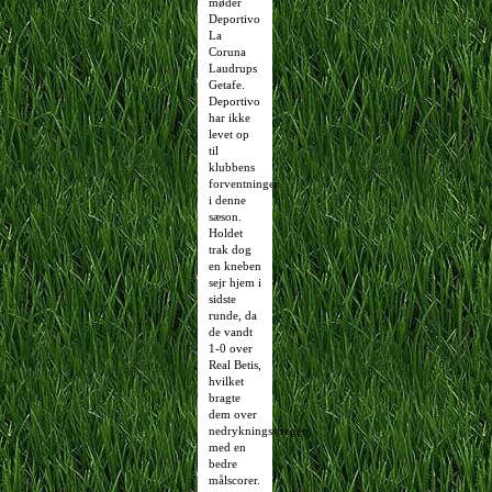
møder
Deportivo
La
Coruna
Laudrups
Getafe.
Deportivo
har ikke
levet op
til
klubbens
forventninger
i denne
sæson.
Holdet
trak dog
en kneben
sejr hjem i
sidste
runde, da
de vandt
1-0 over
Real Betis,
hvilket
bragte
dem over
nedrykningsstregen,
med en
bedre
målscorer.