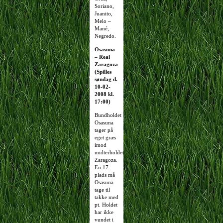
Soriano,
Juanito,
Melo –
Mané,
Negredo.
Osasuna
– Real
Zaragoza
(Spilles
søndag d.
10-02-
2008 kl.
17:00)
Bundholdet
Osasuna
tager på
eget græs
imod
midterholdet
Zaragoza.
En 17.
plads må
Osasuna
tage til
takke med
pt. Holdet
har ikke
vundet i