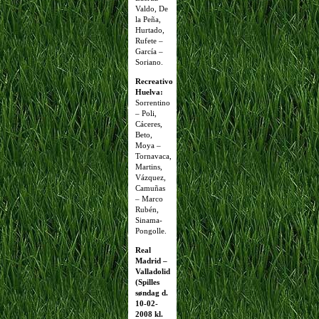
Valdo, De
la Peña,
Hurtado,
Rufete –
García –
Soriano.
Recreativo
Huelva:
Sorrentino
– Poli,
Cáceres,
Beto,
Moya –
Tornavaca,
Martins,
Vázquez,
Camuñas
– Marco
Rubén,
Sinama-
Pongolle.
Real
Madrid –
Valladolid
(Spilles
søndag d.
10-02-
2008 kl.