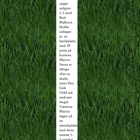
opgør
uafgjort
1-1 mod
Real
Mallorca.
Holdet
indtager
pt. en
fjerdeplads,
med 39
point på
kontoen.
Marcos
Senna er
tilbage
efter en
skade,
mens Den
Gule
Ubåd må
undvære
Angel.
Værterne
Murcia
ligger på
en
attendeplads,
med deres
seneste 1-
1-resultat