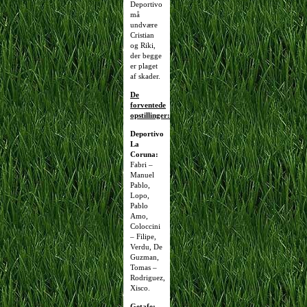
Deportivo
må
undvære
Cristian
og Riki,
der begge
er plaget
af skader.
De
forventede
opstillinger:
Deportivo
La
Coruna:
Fabri –
Manuel
Pablo,
Lopo,
Pablo
Amo,
Coloccini
– Filipe,
Verdu, De
Guzman,
Tomas –
Rodriguez,
Xisco.
Getafe: