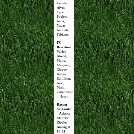
Escudé,
Alves –
Capel,
Poulsen,
Keita,
Navas –
Kanouté,
Fabiano.
FC
Barcelona:
Valdés –
Abidal,
Milito,
Márquez,
Oleguer –
Iniesta,
Edmilson,
Xavi,
Messi –
Gudjohnsen
– Henry.
Racing
Santander
– Atletico
Madrid
(Spilles
søndag d.
10-02-