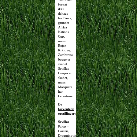
fortsat
ikke
deltage
for Barca,
grundet
Africa
Nations
Cup,
mens
Bojan
Krkic og
Zambrotta
begge er
skadet.
Sevillas
Crespo er
skadet,
mens
Mosquera
har
karantæne.
De
forventede
opstillinger:
Sevilla:
Palop –
Correia,
Dragutinovic,