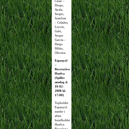
César –
Diogo,
Ayala,
Sergio,
Juanfran
– Celades,
Luccin,
Gabi,
Sergio
García –
Diego
Milito,
Oliveira.
Espanyol
–
Recreativo
Huelva
(Spilles
søndag d.
10-02-
2008 kl.
17:00)
Topholdet
Espanyol
møder i
aften
bundholdet
Huelva.
Barcelona-