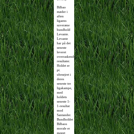
Bilbao
møder i
aften
ligaens
suveræne
bundhold
Levante.
Levante
har på det
seneste
leveret
overraskende
resultater.
Holdet er
pt.
ubesejret i
deres
seneste tre
ligakampe,
med
holdets
seneste 1-
1-resultat
mod
Santander.
Bundholdet
Bilbaos
morale er
meget