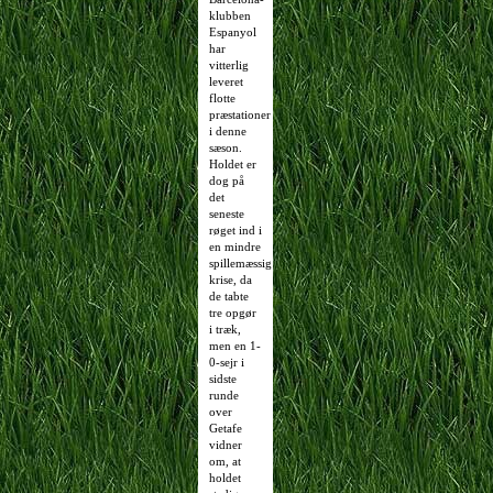
klubben
Espanyol
har
vitterlig
leveret
flotte
præstationer
i denne
sæson.
Holdet er
dog på
det
seneste
røget ind i
en mindre
spillemæssig
krise, da
de tabte
tre opgør
i træk,
men en 1-
0-sejr i
sidste
runde
over
Getafe
vidner
om, at
holdet