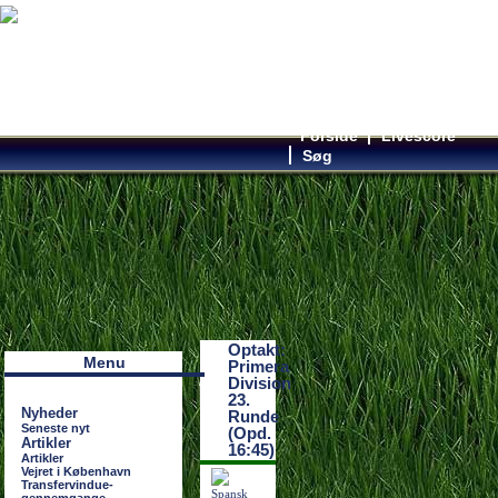
Forside
Livescore
Søg
Наши партнеры
лучшие займы
Optakt:
Menu
Primera
Division
23.
Nyheder
Runde
Seneste nyt
(Opd.
Artikler
16:45)
Artikler
Vejret i København
Transfervindue-