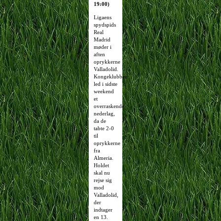
19:00)
Ligaens
spydspids
Real
Madrid
møder i
aften
oprykkerne
Valladolid.
Kongeklubben
led i sidste
weekend
et
overraskende
nederlag,
da de
tabte 2-0
til
oprykkerne
fra
Almeria.
Holdet
skal nu
rejse sig
mod
Valladolid,
der
indtager
en 13.