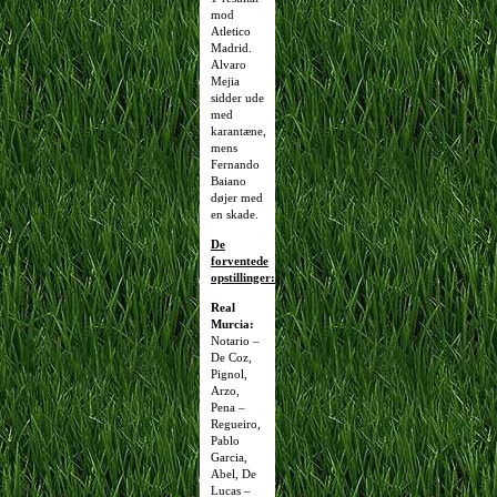
mod
Atletico
Madrid.
Alvaro
Mejia
sidder ude
med
karantæne,
mens
Fernando
Baiano
døjer med
en skade.
De
forventede
opstillinger:
Real
Murcia:
Notario –
De Coz,
Pignol,
Arzo,
Pena –
Regueiro,
Pablo
Garcia,
Abel, De
Lucas –