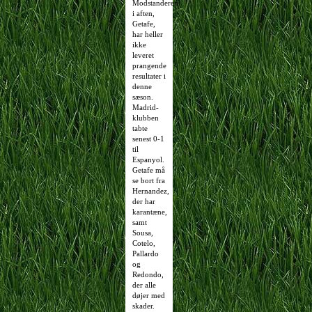
Modstanderen
i aften,
Getafe,
har heller
ikke
leveret
prangende
resultater i
denne
sæson.
Madrid-
klubben
tabte
senest 0-1
til
Espanyol.
Getafe må
se bort fra
Hernandez,
der har
karantæne,
samt
Sousa,
Cotelo,
Pallardo
og
Redondo,
der alle
døjer med
skader.