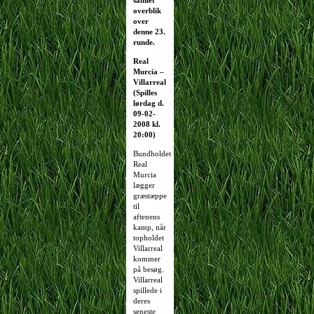
samlet
overblik
over
denne 23.
runde.
Real
Murcia –
Villarreal
(Spilles
lørdag d.
09-02-
2008 kl.
20:00)
Bundholdet
Real
Murcia
lægger
græstæppe
til
aftenens
kamp, når
topholdet
Villarreal
kommer
på besøg.
Villarreal
spillede i
deres
seneste