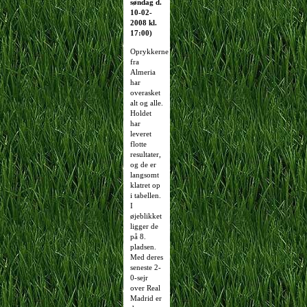
søndag d.
10-02-
2008 kl.
17:00)
Oprykkerne
fra
Almeria
har
overasket
alt og alle.
Holdet
har
leveret
flotte
resultater,
og de er
langsomt
klatret op
i tabellen.
I
øjeblikket
ligger de
på 8.
pladsen.
Med deres
seneste 2-
0-sejr
over Real
Madrid er