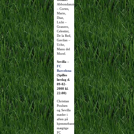
Abbondanzieri
– Cortes,
Mario,
Diaz,
Licht –
Granero,
Celestini,
De la Red,
Gavilan –
Uche,
Manu del
Morel.
Sevilla –
FC
Barcelona
(Spilles
lørdag d.
09-02-
2008 kl.
22:00)
Christian
Poulsen
og Sevilla
møder i
aften på
hjemmebane
mægtige
FC