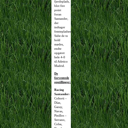
fjerdeplads,
blot fire
point
foran
Santander,
der
indtager
femtepladsen.
Sidst de to
hold
mødes,
endte
opgøret
hele 4-0
til Atletico
Madrid.
De
forventede
opstillinger:
Racing
Santander:
Coltorti –
Díaz,
Garay,
Navas,
Pinillos –
Serrano,
Colsa,