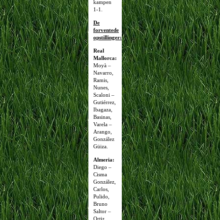
kampen
1-1.
De
forventede
opstillinger:
Real
Mallorca:
Moyà –
Navarro,
Ramis,
Nunes,
Scaloni –
Gutiérrez,
Ibagaza,
Basinas,
Varela –
Arango,
González
Güiza.
Almeria:
Diego –
Cisma
González,
Carlos,
Pulido,
Bruno
Saltor –
Ortiz,