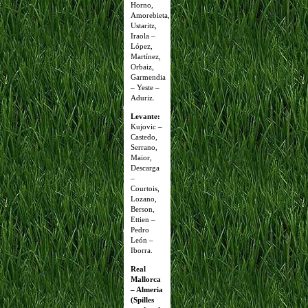
Horno,
Amorebieta,
Ustaritz,
Iraola –
López,
Martínez,
Orbaiz,
Garmendia
– Yeste –
Aduriz.
Levante:
Kujovic –
Castedo,
Serrano,
Maior,
Descarga
–
Courtois,
Lozano,
Berson,
Ettien –
Pedro
León –
Iborra.
Real
Mallorca
– Almeria
(Spilles