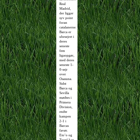
Real
Madrid,
der ligger
syv point
foran
catalanerne.
Barca er
ubesejret i
deres
seneste
fem
ligaopgør,
med deres
seneste 1-
0-sejr
over
Osasuna.
Sidst
Barca og
Sevilla
mødtes i
Primera
Division,
endte
kampen
2-1 i
Barcas
favør.
Eto’o og
Touré kan