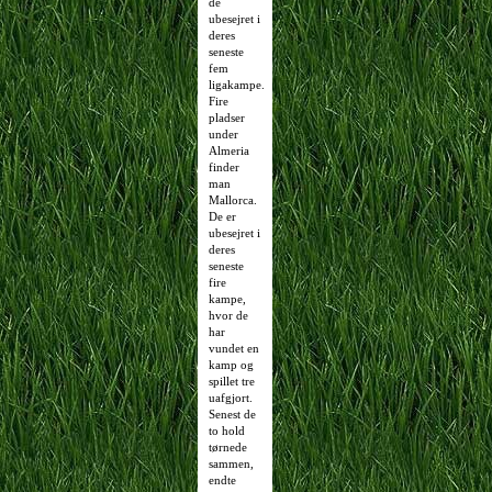
de
ubesejret i
deres
seneste
fem
ligakampe.
Fire
pladser
under
Almeria
finder
man
Mallorca.
De er
ubesejret i
deres
seneste
fire
kampe,
hvor de
har
vundet en
kamp og
spillet tre
uafgjort.
Senest de
to hold
tørnede
sammen,
endte