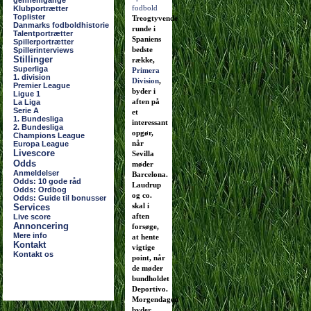
gennemgange
Klubportrætter
Toplister
Treogtyvende
Danmarks fodboldhistorie
runde i
Talentportrætter
Spaniens
Spillerportrætter
bedste
Spillerinterviews
Stillinger
række,
Superliga
Primera
1. division
Division
,
Premier League
byder i
Ligue 1
aften på
La Liga
Serie A
et
1. Bundesliga
interessant
2. Bundesliga
opgør,
Champions League
når
Europa League
Livescore
Sevilla
Odds
møder
Anmeldelser
Barcelona.
Odds: 10 gode råd
Laudrup
Odds: Ordbog
og co.
Odds: Guide til bonusser
skal i
Services
aften
Live score
Annoncering
forsøge,
Mere info
at hente
Kontakt
vigtige
Kontakt os
point, når
de møder
bundholdet
Deportivo.
Morgendagen
byder