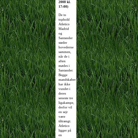
2008 kl.
17:00)
De to
tophold
Atletico
Madrid
og
Santander
støder
hovederne
sammen,
når de i
aften
mødes i
Santander.
Begge
mandskaber
har ikke
vundet i
deres
seneste tre
ligakampe,
derfor vil
en sejr
være
tiltrængt.
Atletico
ligger på
en