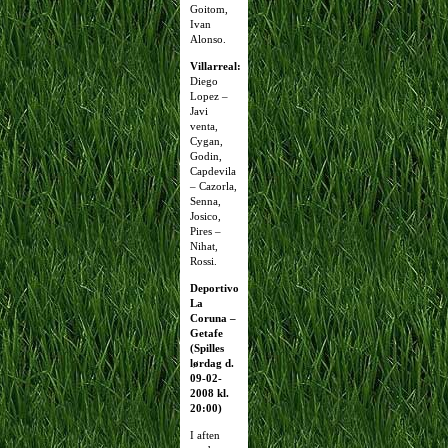
Goitom,
Ivan
Alonso.
Villarreal:
Diego
Lopez –
Javi
venta,
Cygan,
Godin,
Capdevila
– Cazorla,
Senna,
Josico,
Pires –
Nihat,
Rossi.
Deportivo
La
Coruna –
Getafe
(Spilles
lørdag d.
09-02-
2008 kl.
20:00)
I aften