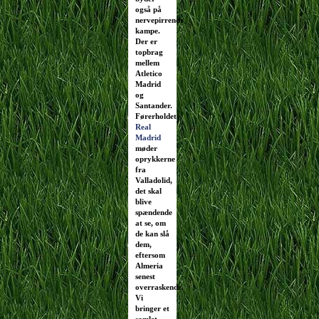
også på
nervepirrende
kampe.
Der er
topbrag
mellem
Atletico
Madrid
og
Santander.
Førerholdet
Real
Madrid
møder
oprykkerne
fra
Valladolid,
det skal
blive
spændende
at se, om
de kan slå
dem,
eftersom
Almeria
senest
overraskende.
Vi
bringer et