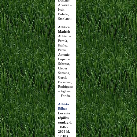
Duscher,
Álvarez –
Iván
Bolado,
Smolarek.
Atletico
Madrid:
Abbiati –
Pernía,
Ibáñez,
Perea,
Antonio
López –
Sabrosa,
Cléber
Santana,
García
Escudero,
Rodríguez
– Agüero
– Forlán.
Athletic
Bilbao
–
Levante
(Spilles
søndag d.
10-02-
2008 kl.
17:00)