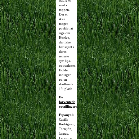
stadig er
med i
toppen.
Der er
ikke
meget
positivt at
sige om
Huelva,
der ikke
har sejret i
deres
seneste
syv liga-
optrædener.
Holdet
indtager
pt. en
skuffende
19. plads.
De
forventede
opstillinger:
Espanyol:
Casilla –
Rodriguez,
Torrejón,
Jarque,
Lacruz –