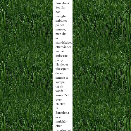
Barcelona.
Sevilla
har
manglet
stabilitet
på det
seneste,
men det
er
mandskabet
efterhånden
ved at
opbygge
på ny.
Holdet er
ubesejret i
deres
seneste to
kampe,
og de
vandt
senest 2-1
over
Huelva.
FC
Barcelona
er et
mulehår
efter
førerholdet