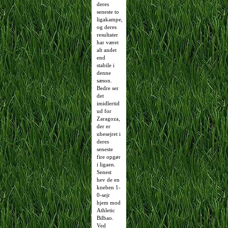
deres
seneste to
ligakampe,
og deres
resultater
har været
alt andet
end
stabile i
denne
sæson.
Bedre ser
det
imidlertid
ud for
Zaragoza,
der er
ubesejret i
deres
seneste
fire opgør
i ligaen.
Senest
hev de en
kneben 1-
0-sejr
hjem mod
Athletic
Bilbao.
Ved