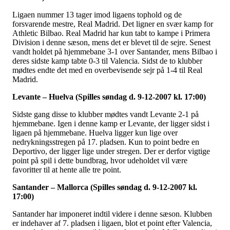
Ligaen nummer 13 tager imod ligaens tophold og de
forsvarende mestre, Real Madrid. Det ligner en svær kamp for
Athletic Bilbao. Real Madrid har kun tabt to kampe i Primera
Division i denne sæson, mens det er blevet til de sejre. Senest
vandt holdet på hjemmebane 3-1 over Santander, mens Bilbao i
deres sidste kamp tabte 0-3 til Valencia. Sidst de to klubber
mødtes endte det med en overbevisende sejr på 1-4 til Real
Madrid.
Levante – Huelva (Spilles søndag d. 9-12-2007 kl. 17:00)
Sidste gang disse to klubber mødtes vandt Levante 2-1 på
hjemmebane. Igen i denne kamp er Levante, der ligger sidst i
ligaen på hjemmebane. Huelva ligger kun lige over
nedrykningsstregen på 17. pladsen. Kun to point bedre en
Deportivo, der ligger lige under stregen. Der er derfor vigtige
point på spil i dette bundbrag, hvor udeholdet vil være
favoritter til at hente alle tre point.
Santander – Mallorca (Spilles søndag d. 9-12-2007 kl.
17:00)
Santander har imponeret indtil videre i denne sæson. Klubben
er indehaver af 7. pladsen i ligaen, blot et point efter Valencia,