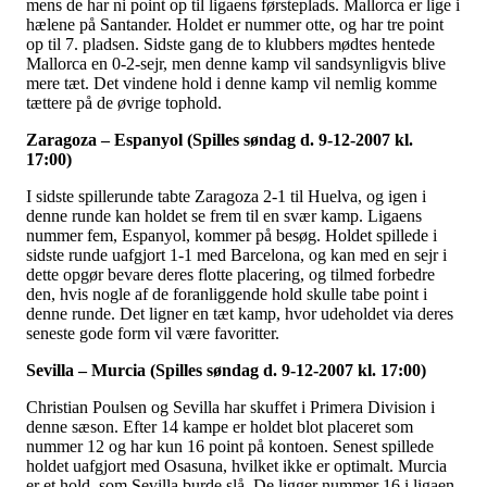
mens de har ni point op til ligaens førsteplads. Mallorca er lige i
hælene på Santander. Holdet er nummer otte, og har tre point
op til 7. pladsen. Sidste gang de to klubbers mødtes hentede
Mallorca en 0-2-sejr, men denne kamp vil sandsynligvis blive
mere tæt. Det vindene hold i denne kamp vil nemlig komme
tættere på de øvrige tophold.
Zaragoza – Espanyol (Spilles søndag d. 9-12-2007 kl.
17:00)
I sidste spillerunde tabte Zaragoza 2-1 til Huelva, og igen i
denne runde kan holdet se frem til en svær kamp. Ligaens
nummer fem, Espanyol, kommer på besøg. Holdet spillede i
sidste runde uafgjort 1-1 med Barcelona, og kan med en sejr i
dette opgør bevare deres flotte placering, og tilmed forbedre
den, hvis nogle af de foranliggende hold skulle tabe point i
denne runde. Det ligner en tæt kamp, hvor udeholdet via deres
seneste gode form vil være favoritter.
Sevilla – Murcia (Spilles søndag d. 9-12-2007 kl. 17:00)
Christian Poulsen og Sevilla har skuffet i Primera Division i
denne sæson. Efter 14 kampe er holdet blot placeret som
nummer 12 og har kun 16 point på kontoen. Senest spillede
holdet uafgjort med Osasuna, hvilket ikke er optimalt. Murcia
er et hold, som Sevilla burde slå. De ligger nummer 16 i ligaen,