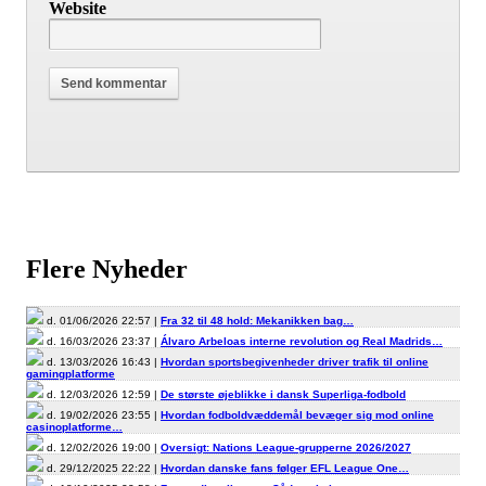
Website
Flere Nyheder
d. 01/06/2026 22:57 |
Fra 32 til 48 hold: Mekanikken bag…
d. 16/03/2026 23:37 |
Álvaro Arbeloas interne revolution og Real Madrids…
d. 13/03/2026 16:43 |
Hvordan sportsbegivenheder driver trafik til online
gamingplatforme
d. 12/03/2026 12:59 |
De største øjeblikke i dansk Superliga-fodbold
d. 19/02/2026 23:55 |
Hvordan fodboldvæddemål bevæger sig mod online
casinoplatforme…
d. 12/02/2026 19:00 |
Oversigt: Nations League-grupperne 2026/2027
d. 29/12/2025 22:22 |
Hvordan danske fans følger EFL League One…