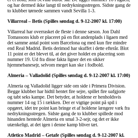
og har dermed ikke langt til nedrykningsstregen. Sidste gang de
to klubber tørnede sammen vandt Sevilla 1-3.
Villarreal – Betis (Spilles søndag d. 9-12-2007 kl. 17:00)
Villarreal har overrasket de fleste i denne sæson. Jon Dahl
Tomassons klub er placeret på en flot andenplads i ligaen med
det samme antal point som Barcelona og med kun fire mindre
end Real Madrid. Betis derimod har skuffet i dette efterår. Blot
11 point er det blevet til, at det giver holdet en placering som
nummer 19. Ud fra disse fakta ligner det en sikker
hjemmebanesejr, selvom meget kan ske i fodbold.
Almeria – Valladolid (Spilles søndag d. 9-12-2007 kl. 17:00)
Almeria og Valladolid ligger side om side i Primera Division.
Begge klubber har hidtil hentet fire sejre, spillet fire uafgjorte
og tabt seks kampe. Det betyder, at holdene er henholdsvis
nummer 14 og 15 i rækken. Der er vigtige point på spil i
opgøret, idet tre point kan bringe et af holdene længere væk fra
nedrykningsstregen. Sidste gang de to klubber spillede mod
hinanden hentede Almeria en smal 3-2-sejr, og det er ikke
utænkeligt, at det igen i denne kamp bliver tæt.
Atletico Madrid – Getafe (Spilles søndag d. 9-12-2007 kl.