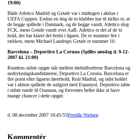
19:00)
Både Atletico Madrid og Getafe var i midtugen i aktion i
UEFA Cuppen. Endnu en ting de to klubber har til fælles er, at
de begge spillede i Danmark, og de begge vandt. Atletico slog
FCK, mens Getafe vandt over AaB. Atletico er det af de to
hold, der har klaret det bedst i ligaen. De er nummer fire i
rækken, mens Michael Laudrups Getafe er nummer 10.
Barcelona – Deportivo La Coruna (Spilles søndag d. 9-12-
2007 kl. 21:00)
Rundens sidste opgør står mellem titeludfordrene Barcelona og
nedrykningskandidaterne, Deportivo La Coruna. Barcelona er
fire point efter ligaens førerhold, Real Madrid, og sidst holdet
var i aktion spillede de uafgjort med Espanyol. Deportivo tabte
i sidste runde til Osasuna, og forventes heller ikke at have
mange chancer i dette opgør.
d. 08 december 2007 18:45:55
Pernille Nielsen
Kommentér