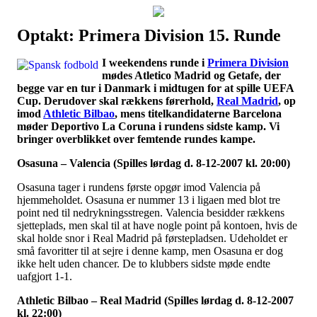
Optakt: Primera Division 15. Runde
Наши партнеры
I weekendens runde i
Primera Division
лучшие займы
mødes Atletico Madrid og Getafe, der
begge var en tur i Danmark i midtugen for at spille UEFA
Cup. Derudover skal rækkens førerhold,
Real Madrid
, op
imod
Athletic Bilbao
, mens titelkandidaterne Barcelona
møder Deportivo La Coruna i rundens sidste kamp. Vi
bringer overblikket over femtende rundes kampe.
Osasuna – Valencia (Spilles lørdag d. 8-12-2007 kl. 20:00)
Osasuna tager i rundens første opgør imod Valencia på
hjemmeholdet. Osasuna er nummer 13 i ligaen med blot tre
point ned til nedrykningsstregen. Valencia besidder rækkens
sjetteplads, men skal til at have nogle point på kontoen, hvis de
skal holde snor i Real Madrid på førstepladsen. Udeholdet er
små favoritter til at sejre i denne kamp, men Osasuna er dog
ikke helt uden chancer. De to klubbers sidste møde endte
uafgjort 1-1.
Athletic Bilbao – Real Madrid (Spilles lørdag d. 8-12-2007
kl. 22:00)