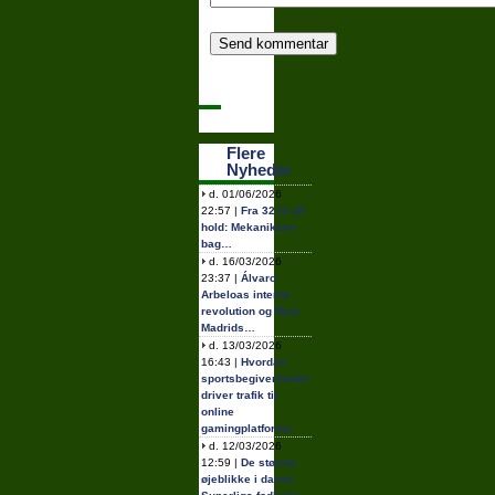
Flere
Nyheder
d. 01/06/2026
22:57 |
Fra 32 til 48
hold: Mekanikken
bag…
d. 16/03/2026
23:37 |
Álvaro
Arbeloas interne
revolution og Real
Madrids…
d. 13/03/2026
16:43 |
Hvordan
sportsbegivenheder
driver trafik til
online
gamingplatforme
d. 12/03/2026
12:59 |
De største
øjeblikke i dansk