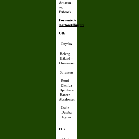
Arnason
og
Fribrock.
Forventede
startopstillinger:
OB:
Onysko
Helveg –
Håland –
Christensen
–
Sørensen
Ruud –
Djemba
Djemba –
Hansen –
Absalonsen
Utaka –
Demba
Nyren
EfB: