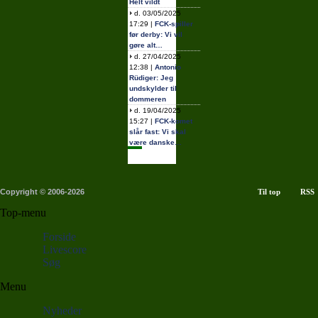
Helt vildt
d. 03/05/2025
17:29 |
FCK-spiller
før derby: Vi vil
gøre alt…
d. 27/04/2025
12:38 |
Antonio
Rüdiger: Jeg
undskylder til
dommeren
d. 19/04/2025
15:27 |
FCK-komet
slår fast: Vi skal
være danske…
Copyright © 2006-2026
Til top
RSS
Top-menu
Forside
Livescore
Søg
Menu
Nyheder