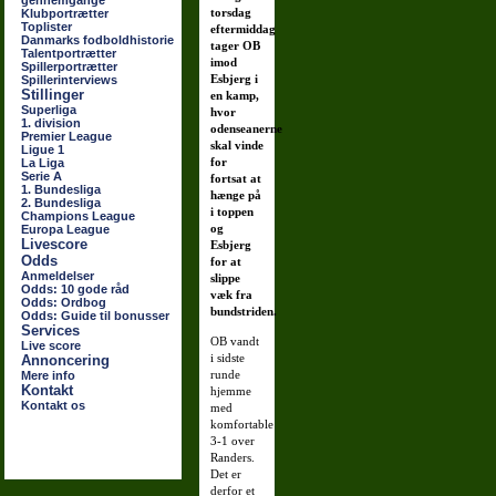
gennemgange
torsdag
Klubportrætter
Toplister
eftermiddag
Danmarks fodboldhistorie
tager OB
Talentportrætter
imod
Spillerportrætter
Esbjerg i
Spillerinterviews
Stillinger
en kamp,
Superliga
hvor
1. division
odenseanerne
Premier League
skal vinde
Ligue 1
for
La Liga
Serie A
fortsat at
1. Bundesliga
hænge på
2. Bundesliga
i toppen
Champions League
og
Europa League
Livescore
Esbjerg
Odds
for at
Anmeldelser
slippe
Odds: 10 gode råd
væk fra
Odds: Ordbog
bundstriden.
Odds: Guide til bonusser
Services
OB vandt
Live score
i sidste
Annoncering
runde
Mere info
Kontakt
hjemme
Kontakt os
med
komfortable
3-1 over
Randers.
Det er
derfor et