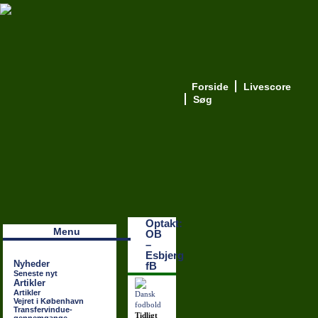
Forside
Livescore
Søg
Наши партнеры
лучшие займы
Optakt:
Menu
OB
–
Esbjerg
Nyheder
fB
Seneste nyt
Artikler
Artikler
Vejret i København
Transfervindue-
Tidligt