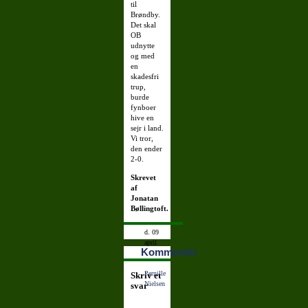
til
Brøndby.
Det skal
OB
udnytte
og med
en
skadesfri
trup,
burde
fynboer
hive en
sejr i land.
Vi tror,
den ender
2-0.
Skrevet
af
Jonatan
Bøllingtoft.
d. 09
april
Kommentér
2009
09:53:31
Pernille
Skriv et
Nielsen
svar