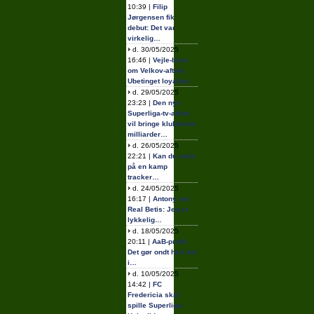
10:39 |
Filip
Jørgensen fik
debut: Det var
virkelig…
d. 30/05/2025
16:46 |
Vejle-boss
om Velkov-aftale:
Ubetinget loyalitet
d. 29/05/2025
23:23 |
Den nye
Superliga-tv-aftale
vil bringe klubberne
milliarder…
d. 26/05/2025
22:21 |
Kan du stole
på en kamp
tracker…
d. 24/05/2025
16:17 |
Antony om
Real Betis: Jeg er
lykkelig…
d. 18/05/2025
20:11 |
AaB-profil:
Det gør ondt helt ind
i…
d. 10/05/2025
14:42 |
FC
Fredericia skal
spille Superliga: