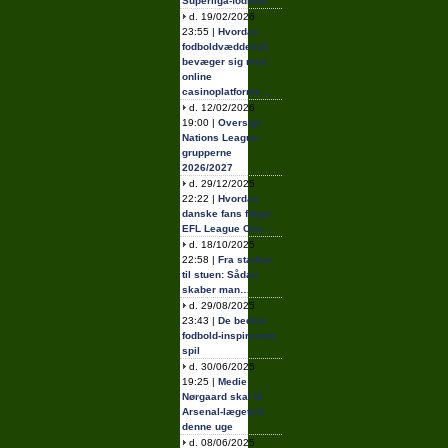
Superliga-fodbold
d. 19/02/2026
23:55 |
Hvordan
fodboldvæddemål
bevæger sig mod
online
casinoplatforme…
d. 12/02/2026
19:00 |
Oversigt:
Nations League-
grupperne
2026/2027
d. 29/12/2025
22:22 |
Hvordan
danske fans følger
EFL League One…
d. 18/10/2025
22:58 |
Fra stadion
til stuen: Sådan
skaber man…
d. 29/08/2025
23:43 |
De bedste
fodbold-inspirerede
spil
d. 30/06/2025
19:25 |
Medie:
Nørgaard skal til
Arsenal-lægetjek
denne uge
d. 08/06/2025