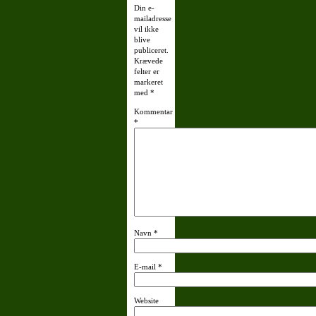
Din e-
mailadresse
vil ikke
blive
publiceret.
Krævede
felter er
markeret
med
*
Kommentar
*
Navn
*
E-mail
*
Website