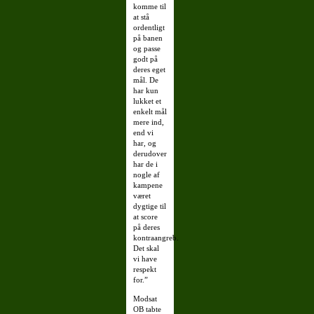
komme til
at stå
ordentligt
på banen
og passe
godt på
deres eget
mål. De
har kun
lukket et
enkelt mål
mere ind,
end vi
har, og
derudover
har de i
nogle af
kampene
været
dygtige til
at score
på deres
kontraangreb.
Det skal
vi have
respekt
for.”
Modsat
OB tabte