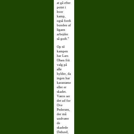
at gå efter
point i
hver
kamp,
også fordi
bunden af
ligaen
arbejder
så godt.”
Op til
kampen
har Lars
Olsen frit
valg på
alle
hylder, da
ingen har
karantæne
eller er
skadet.
Værre ser
det ud for
Ove
Pedersen,
der må
undvære
de
skadede
Østlund,