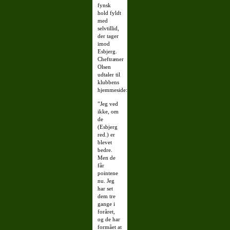
fynsk
hold fyldt
med
selvtillid,
der tager
imod
Esbjerg.
Cheftræner
Olsen
udtaler til
klubbens
hjemmeside:
”Jeg ved
ikke, om
de
(Esbjerg
red.) er
blevet
bedre.
Men de
får
pointene
nu. Jeg
har set
dem tre
gange i
foråret,
og de har
formået at