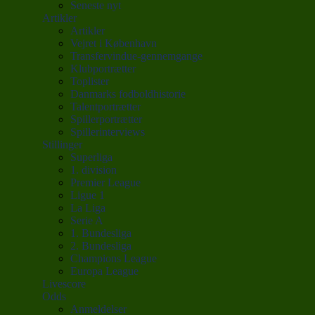
Seneste nyt
Artikler
Artikler
Vejret i København
Transfervindue-gennemgange
Klubportrætter
Toplister
Danmarks fodboldhistorie
Talentportrætter
Spillerportrætter
Spillerinterviews
Stillinger
Superliga
1. division
Premier League
Ligue 1
La Liga
Serie A
1. Bundesliga
2. Bundesliga
Champions League
Europa League
Livescore
Odds
Anmeldelser