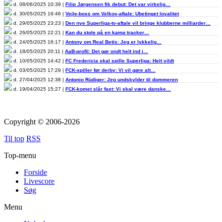
d. 08/06/2025 10:39 |
Filip Jørgensen fik debut: Det var virkelig…
d. 30/05/2025 16:46 |
Vejle-boss om Velkov-aftale: Ubetinget loyalitet
d. 29/05/2025 23:23 |
Den nye Superliga-tv-aftale vil bringe klubberne milliarder…
d. 26/05/2025 22:21 |
Kan du stole på en kamp tracker…
d. 24/05/2025 16:17 |
Antony om Real Betis: Jeg er lykkelig…
d. 18/05/2025 20:11 |
AaB-profil: Det gør ondt helt ind i…
d. 10/05/2025 14:42 |
FC Fredericia skal spille Superliga: Helt vildt
d. 03/05/2025 17:29 |
FCK-spiller før derby: Vi vil gøre alt…
d. 27/04/2025 12:38 |
Antonio Rüdiger: Jeg undskylder til dommeren
d. 19/04/2025 15:27 |
FCK-komet slår fast: Vi skal være danske…
Copyright © 2006-2026
Til top
RSS
Top-menu
Forside
Livescore
Søg
Menu