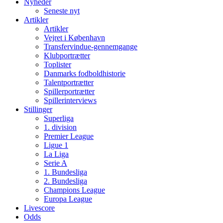
Nyheder
Seneste nyt
Artikler
Artikler
Vejret i København
Transfervindue-gennemgange
Klubportrætter
Toplister
Danmarks fodboldhistorie
Talentportrætter
Spillerportrætter
Spillerinterviews
Stillinger
Superliga
1. division
Premier League
Ligue 1
La Liga
Serie A
1. Bundesliga
2. Bundesliga
Champions League
Europa League
Livescore
Odds