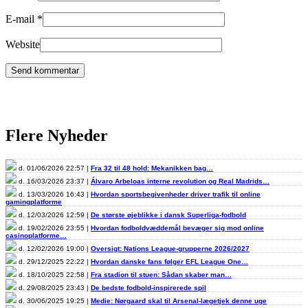
E-mail
*
Website
Flere Nyheder
d. 01/06/2026 22:57 |
Fra 32 til 48 hold: Mekanikken bag…
d. 16/03/2026 23:37 |
Álvaro Arbeloas interne revolution og Real Madrids…
d. 13/03/2026 16:43 |
Hvordan sportsbegivenheder driver trafik til online
gamingplatforme
d. 12/03/2026 12:59 |
De største øjeblikke i dansk Superliga-fodbold
d. 19/02/2026 23:55 |
Hvordan fodboldvæddemål bevæger sig mod online
casinoplatforme…
d. 12/02/2026 19:00 |
Oversigt: Nations League-grupperne 2026/2027
d. 29/12/2025 22:22 |
Hvordan danske fans følger EFL League One…
d. 18/10/2025 22:58 |
Fra stadion til stuen: Sådan skaber man…
d. 29/08/2025 23:43 |
De bedste fodbold-inspirerede spil
d. 30/06/2025 19:25 |
Medie: Nørgaard skal til Arsenal-lægetjek denne uge