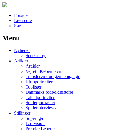
Forside
Livescore
Søg
Menu
Наши партнеры
Nyheder
лучшие займы
Seneste nyt
Artikler
Artikler
Vejret i København
Transfervindue-gennemgange
Klubportrætter
Toplister
Danmarks fodboldhistorie
Talentportrætter
Spillerportrætter
Spillerinterviews
Stillinger
Superliga
1. division
Premier League