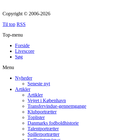
Copyright © 2006-2026
Til top
RSS
Top-menu
Forside
Livescore
Søg
Menu
Nyheder
Seneste nyt
Artikler
Artikler
Vejret i København
Transfervindue-gennemgange
Klubportrætter
Toplister
Danmarks fodboldhistorie
Talentportrætter
Spillerportrætter
Spillerinterviews