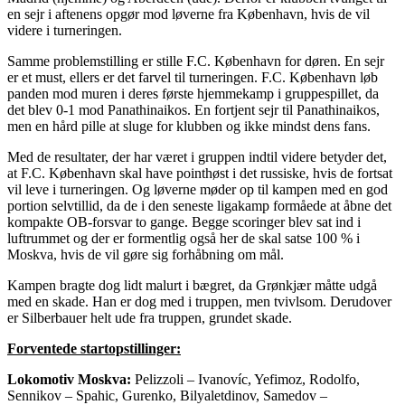
en sejr i aftenens opgør mod løverne fra København, hvis de vil
videre i turneringen.
Samme problemstilling er stille F.C. København for døren. En sejr
er et must, ellers er det farvel til turneringen. F.C. København løb
panden mod muren i deres første hjemmekamp i gruppespillet, da
det blev 0-1 mod Panathinaikos. En fortjent sejr til Panathinaikos,
men en hård pille at sluge for klubben og ikke mindst dens fans.
Med de resultater, der har været i gruppen indtil videre betyder det,
at F.C. København skal have pointhøst i det russiske, hvis de fortsat
vil leve i turneringen. Og løverne møder op til kampen med en god
portion selvtillid, da de i den seneste ligakamp formåede at åbne det
kompakte OB-forsvar to gange. Begge scoringer blev sat ind i
luftrummet og der er formentlig også her de skal satse 100 % i
Moskva, hvis de vil gøre sig forhåbning om mål.
Kampen bragte dog lidt malurt i bægret, da Grønkjær måtte udgå
med en skade. Han er dog med i truppen, men tvivlsom. Derudover
er Silberbauer helt ude fra truppen, grundet skade.
Forventede startopstillinger:
Lokomotiv Moskva:
Pelizzoli – Ivanovíc, Yefimoz, Rodolfo,
Sennikov – Spahic, Gurenko, Bilyaletdinov, Samedov –