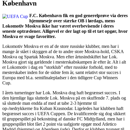
København
F.C. København fik en god generelprøve via deres
hjemmesejr over stærke OB i lørdags, mens
Lokomotiv Moskva ikke har været overbevisende i deres
seneste optrædener. Alligevel er der lagt op til et tæt opgør, hvor
Moskva er svage favoritter.
Lokomotiv Moskva er en af de store russiske klubber, men har i
mange år stået i skyggen af de to andre store Moskva-hold, CSKA
Moskva og Spartak Moskva. Men efter årtusindskiftet har Lok.
Moskva gjort sig gældende i mesterskabskampen år efter år. Alt i alt
er Lokomotiv i dag en ”storklub” efter russiske forhold, med to
mesterskaber inden for de sidste fem år, samt relativt stor succes i
Europa med bl.a. semifinalepladser i den tidligere Cup Winners
Cup.
I årets turneringer har Lok. Moskva dog haft begrænset succes. I
den hjemlige liga sluttede Lok. Moskva på en skuffende 7. plads og
så sluttede man endda af med at tabe 2-3 hjemme til
op-/nedrykkerne fra Kuban Krasnodar. Ligeledes har klubben haft
begrænset succes i UEFA Cuppen. De kvalificerede sig dog sikkert
til gruppespillet på bekostning af danske FC Midtjylland, men har i
gruppespillet blot fået 2 point via uafgjorte opgør mod Atletico
Madrid (hjemme) og Aberdeen (ude). Derfor er klubben tvunget til