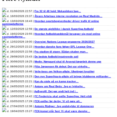
d. 01/06/2026 22:57 |
Fra 32 til 48 hold: Mekanikken bag…
d. 16/03/2026 23:37 |
Álvaro Arbeloas interne revolution og Real Madrids…
d. 13/03/2026 16:43 |
Hvordan sportsbegivenheder driver trafik til online
gamingplatforme
d. 12/03/2026 12:59 |
De største øjeblikke i dansk Superliga-fodbold
d. 19/02/2026 23:55 |
Hvordan fodboldvæddemål bevæger sig mod online
casinoplatforme…
d. 12/02/2026 19:00 |
Oversigt: Nations League-grupperne 2026/2027
d. 29/12/2025 22:22 |
Hvordan danske fans følger EFL League One…
d. 18/10/2025 22:58 |
Fra stadion til stuen: Sådan skaber man…
d. 29/08/2025 23:43 |
De bedste fodbold-inspirerede spil
d. 30/06/2025 19:25 |
Medie: Nørgaard skal til Arsenal-lægetjek denne uge
d. 08/06/2025 10:39 |
Filip Jørgensen fik debut: Det var virkelig…
d. 30/05/2025 16:46 |
Vejle-boss om Velkov-aftale: Ubetinget loyalitet
d. 29/05/2025 23:23 |
Den nye Superliga-tv-aftale vil bringe klubberne milliarder…
d. 26/05/2025 22:21 |
Kan du stole på en kamp tracker…
d. 24/05/2025 16:17 |
Antony om Real Betis: Jeg er lykkelig…
d. 18/05/2025 20:11 |
AaB-profil: Det gør ondt helt ind i…
d. 10/05/2025 14:42 |
FC Fredericia skal spille Superliga: Helt vildt
d. 03/05/2025 17:29 |
FCK-spiller før derby: Vi vil gøre alt…
d. 27/04/2025 12:38 |
Antonio Rüdiger: Jeg undskylder til dommeren
d. 19/04/2025 15:27 |
FCK-komet slår fast: Vi skal være danske…