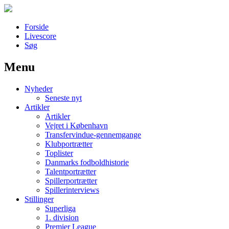
Forside
Livescore
Søg
Menu
Наши партнеры
Nyheder
лучшие займы
Seneste nyt
Artikler
Artikler
Vejret i København
Transfervindue-gennemgange
Klubportrætter
Toplister
Danmarks fodboldhistorie
Talentportrætter
Spillerportrætter
Spillerinterviews
Stillinger
Superliga
1. division
Premier League