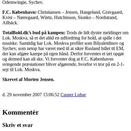
Odemwingie, Sychev.
F.C. København:
Christiansen – Jensen, Hangeland, Gravgaard,
Kvist – Nørregaard, Würtz, Hutchinson, Sionko – Nordstrand,
Allbäck.
TotalBold.dk’s bud på kampen:
Trods de lidt dystre meldinger om
Lok. Moskva, så er det altid en udfordring for hold, at spille i det
russiske. Samtidig har Lok. Moskva profiler som Bilyaletdinov og
Sychev, som netop har været med til at sikre Rusland billet til EM,
der kan afgøre kampe på egen hånd. Derfor forventes et tæt opgør
og dermed kan alt ske. Vi forventer dog at F.C. Københavns
svingende præstationer bliver afgørende, hvorfor vi tror på en 2-1-
sejr til Lok. Moskva.
Skrevet af Morten Jensen.
d. 29 november 2007 15:06:52
Casper Lohse
Kommentér
Skriv et svar