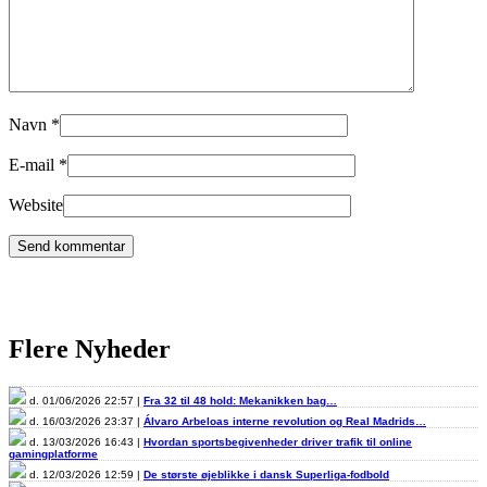
Navn
*
E-mail
*
Website
Flere Nyheder
d. 01/06/2026 22:57 |
Fra 32 til 48 hold: Mekanikken bag…
d. 16/03/2026 23:37 |
Álvaro Arbeloas interne revolution og Real Madrids…
d. 13/03/2026 16:43 |
Hvordan sportsbegivenheder driver trafik til online
gamingplatforme
d. 12/03/2026 12:59 |
De største øjeblikke i dansk Superliga-fodbold