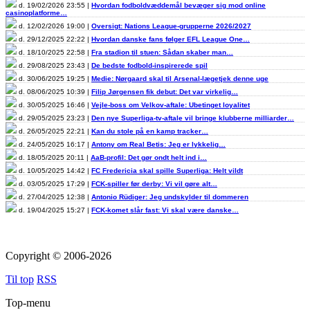
d. 19/02/2026 23:55 |
Hvordan fodboldvæddemål bevæger sig mod online
casinoplatforme…
d. 12/02/2026 19:00 |
Oversigt: Nations League-grupperne 2026/2027
d. 29/12/2025 22:22 |
Hvordan danske fans følger EFL League One…
d. 18/10/2025 22:58 |
Fra stadion til stuen: Sådan skaber man…
d. 29/08/2025 23:43 |
De bedste fodbold-inspirerede spil
d. 30/06/2025 19:25 |
Medie: Nørgaard skal til Arsenal-lægetjek denne uge
d. 08/06/2025 10:39 |
Filip Jørgensen fik debut: Det var virkelig…
d. 30/05/2025 16:46 |
Vejle-boss om Velkov-aftale: Ubetinget loyalitet
d. 29/05/2025 23:23 |
Den nye Superliga-tv-aftale vil bringe klubberne milliarder…
d. 26/05/2025 22:21 |
Kan du stole på en kamp tracker…
d. 24/05/2025 16:17 |
Antony om Real Betis: Jeg er lykkelig…
d. 18/05/2025 20:11 |
AaB-profil: Det gør ondt helt ind i…
d. 10/05/2025 14:42 |
FC Fredericia skal spille Superliga: Helt vildt
d. 03/05/2025 17:29 |
FCK-spiller før derby: Vi vil gøre alt…
d. 27/04/2025 12:38 |
Antonio Rüdiger: Jeg undskylder til dommeren
d. 19/04/2025 15:27 |
FCK-komet slår fast: Vi skal være danske…
Copyright © 2006-2026
Til top
RSS
Top-menu