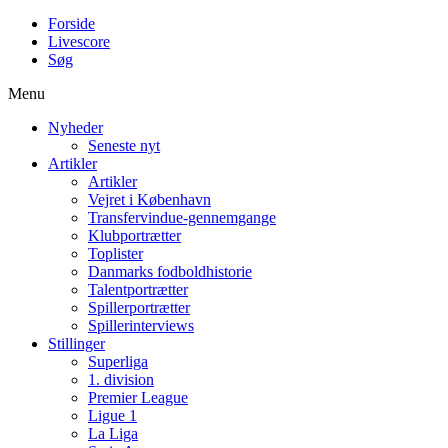
Forside
Livescore
Søg
Menu
Nyheder
Seneste nyt
Artikler
Artikler
Vejret i København
Transfervindue-gennemgange
Klubportrætter
Toplister
Danmarks fodboldhistorie
Talentportrætter
Spillerportrætter
Spillerinterviews
Stillinger
Superliga
1. division
Premier League
Ligue 1
La Liga