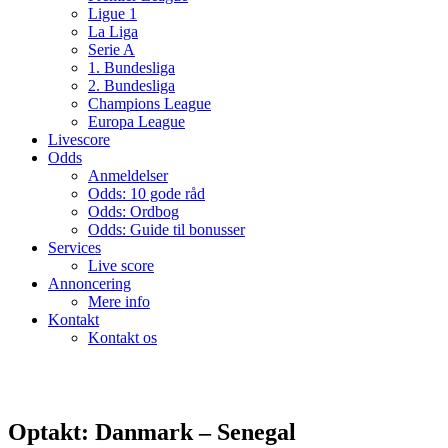
Ligue 1
La Liga
Serie A
1. Bundesliga
2. Bundesliga
Champions League
Europa League
Livescore
Odds
Anmeldelser
Odds: 10 gode råd
Odds: Ordbog
Odds: Guide til bonusser
Services
Live score
Annoncering
Mere info
Kontakt
Kontakt os
Optakt: Danmark – Senegal