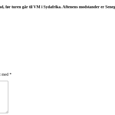
d, før turen går til VM i Sydafrika. Aftenens modstander er Seneg
et med
*