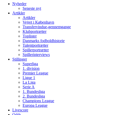
Nyheder
Seneste nyt
Artikler
Artikler
Vejret i København
Transfervindue-gennemgange
Klubportrætter
Toplister
Danmarks fodboldhistorie
Talentportrætter
Spillerportrætter
Spillerinterviews
Stillinger
Superliga
1. division
Premier League
Ligue 1
La Liga
Serie A
1. Bundesliga
2. Bundesliga
Champions League
Europa League
Livescore
Odds