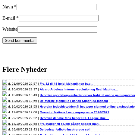
Navn
*
E-mail
*
Website
Flere Nyheder
d. 01/06/2026 22:57 |
Fra 32 til 48 hold: Mekanikken bag…
d. 16/03/2026 23:37 |
Álvaro Arbeloas interne revolution og Real Madrids…
d. 13/03/2026 16:43 |
Hvordan sportsbegivenheder driver trafik til online gamingplatf
d. 12/03/2026 12:59 |
De største øjeblikke i dansk Superliga-fodbold
d. 19/02/2026 23:55 |
Hvordan fodboldvæddemål bevæger sig mod online casinoplat
d. 12/02/2026 19:00 |
Oversigt: Nations League-grupperne 2026/2027
d. 29/12/2025 22:22 |
Hvordan danske fans følger EFL League One…
d. 18/10/2025 22:58 |
Fra stadion til stuen: Sådan skaber man…
d. 29/08/2025 23:43 |
De bedste fodbold-inspirerede spil