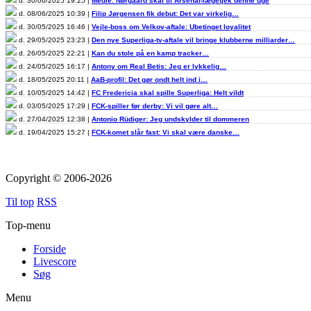
d. 30/06/2025 19:25 |
Medie: Nørgaard skal til Arsenal-lægetjek denne uge
d. 08/06/2025 10:39 |
Filip Jørgensen fik debut: Det var virkelig…
d. 30/05/2025 16:46 |
Vejle-boss om Velkov-aftale: Ubetinget loyalitet
d. 29/05/2025 23:23 |
Den nye Superliga-tv-aftale vil bringe klubberne milliarder…
d. 26/05/2025 22:21 |
Kan du stole på en kamp tracker…
d. 24/05/2025 16:17 |
Antony om Real Betis: Jeg er lykkelig…
d. 18/05/2025 20:11 |
AaB-profil: Det gør ondt helt ind i…
d. 10/05/2025 14:42 |
FC Fredericia skal spille Superliga: Helt vildt
d. 03/05/2025 17:29 |
FCK-spiller før derby: Vi vil gøre alt…
d. 27/04/2025 12:38 |
Antonio Rüdiger: Jeg undskylder til dommeren
d. 19/04/2025 15:27 |
FCK-komet slår fast: Vi skal være danske…
Copyright © 2006-2026
Til top
RSS
Top-menu
Forside
Livescore
Søg
Menu