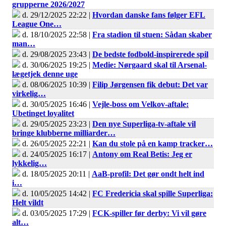
grupperne 2026/2027
d. 29/12/2025 22:22 |
Hvordan danske fans følger EFL
League One…
d. 18/10/2025 22:58 |
Fra stadion til stuen: Sådan skaber
man…
d. 29/08/2025 23:43 |
De bedste fodbold-inspirerede spil
d. 30/06/2025 19:25 |
Medie: Nørgaard skal til Arsenal-
lægetjek denne uge
d. 08/06/2025 10:39 |
Filip Jørgensen fik debut: Det var
virkelig…
d. 30/05/2025 16:46 |
Vejle-boss om Velkov-aftale:
Ubetinget loyalitet
d. 29/05/2025 23:23 |
Den nye Superliga-tv-aftale vil
bringe klubberne milliarder…
d. 26/05/2025 22:21 |
Kan du stole på en kamp tracker…
d. 24/05/2025 16:17 |
Antony om Real Betis: Jeg er
lykkelig…
d. 18/05/2025 20:11 |
AaB-profil: Det gør ondt helt ind
i…
d. 10/05/2025 14:42 |
FC Fredericia skal spille Superliga:
Helt vildt
d. 03/05/2025 17:29 |
FCK-spiller før derby: Vi vil gøre
alt…