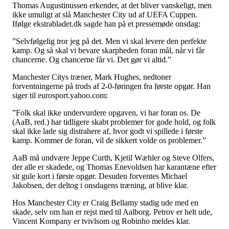
Thomas Augustinussen erkender, at det bliver vanskeligt, men
ikke umuligt at slå Manchester City ud af UEFA Cuppen.
Ifølge ekstrabladet.dk sagde han på et pressemøde onsdag:
”Selvfølgelig tror jeg på det. Men vi skal levere den perfekte
kamp. Og så skal vi bevare skarpheden foran mål, når vi får
chancerne. Og chancerne får vi. Det gør vi altid.”
Manchester Citys træner, Mark Hughes, nedtoner
forventningerne på trods af 2-0-føringen fra første opgør. Han
siger til eurosport.yahoo.com:
”Folk skal ikke undervurdere opgaven, vi har foran os. De
(AaB, red.) har tidligere skabt problemer for gode hold, og folk
skal ikke lade sig distrahere af, hvor godt vi spillede i første
kamp. Kommer de foran, vil de sikkert volde os problemer.”
AaB må undvære Jeppe Curth, Kjetil Wæhler og Steve Olfers,
der alle er skadede, og Thomas Enevoldsen har karantæne efter
sit gule kort i første opgør. Desuden forventes Michael
Jakobsen, der deltog i onsdagens træning, at blive klar.
Hos Manchester City er Craig Bellamy stadig ude med en
skade, selv om han er rejst med til Aalborg. Petrov er helt ude,
Vincent Kompany er tvivlsom og Robinho meldes klar.