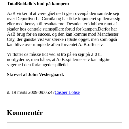
TotalBold.dk´s bud på kampen:
AaB virker til at være gået ned i gear ovenpå den samlede sejr
over Deportivo La Coruña og har ikke imponeret spillemæssigt
eller med hensyn til resultaterne. Desuden er klubben ramt af
skader hos centrale stamspillere forud for kampen.Derfor har
AaB brug for en succes, og den kan komme mod Manchester
City, der ganske vist var stærke i første opgør, men som også
kan blive overrumplede af en forventet AaB-offensiv.
Vi flotter os måske lidt ved at tro på en sejr på 2-0 til
nordjyderne, men håber, at AaB-spillerne selv kan afgøre
sagerne i den forlængede spilletid.
Skrevet af John Vestergaard.
d. 19 marts 2009 09:05:47
Casper Lohse
Kommentér