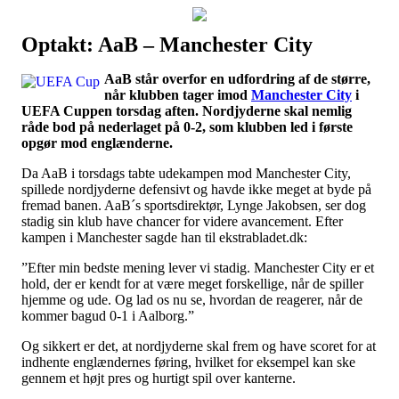
Optakt: AaB – Manchester City
Наши партнеры
AaB står overfor en udfordring af de større,
лучшие займы
når klubben tager imod
Manchester City
i
UEFA Cuppen torsdag aften. Nordjyderne skal nemlig
råde bod på nederlaget på 0-2, som klubben led i første
opgør mod englænderne.
Da AaB i torsdags tabte udekampen mod Manchester City,
spillede nordjyderne defensivt og havde ikke meget at byde på
fremad banen. AaB´s sportsdirektør, Lynge Jakobsen, ser dog
stadig sin klub have chancer for videre avancement. Efter
kampen i Manchester sagde han til ekstrabladet.dk:
”Efter min bedste mening lever vi stadig. Manchester City er et
hold, der er kendt for at være meget forskellige, når de spiller
hjemme og ude. Og lad os nu se, hvordan de reagerer, når de
kommer bagud 0-1 i Aalborg.”
Og sikkert er det, at nordjyderne skal frem og have scoret for at
indhente englændernes føring, hvilket for eksempel kan ske
gennem et højt pres og hurtigt spil over kanterne.