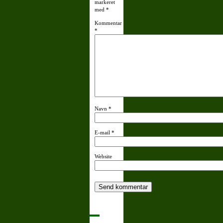
markeret
med
*
Kommentar
*
Navn
*
E-mail
*
Website