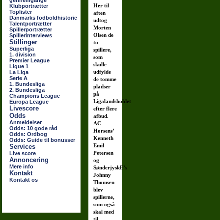
gennemgange
Her til
Klubportrætter
Toplister
aften
Danmarks fodboldhistorie
udtog
Talentportrætter
Morten
Spillerportrætter
Olsen de
Spillerinterviews
Stillinger
to
Superliga
spillere,
1. division
som
Premier League
skulle
Ligue 1
udfylde
La Liga
Serie A
de tomme
1. Bundesliga
pladser
2. Bundesliga
på
Champions League
Ligalandsholdet
Europa League
Livescore
efter flere
Odds
afbud.
Anmeldelser
AC
Odds: 10 gode råd
Horsens’
Odds: Ordbog
Kenneth
Odds: Guide til bonusser
Emil
Services
Petersen
Live score
Annoncering
og
Mere info
SønderjyskE’s
Kontakt
Johnny
Kontakt os
Thomsen
blev
spillerne,
som også
skal med
til