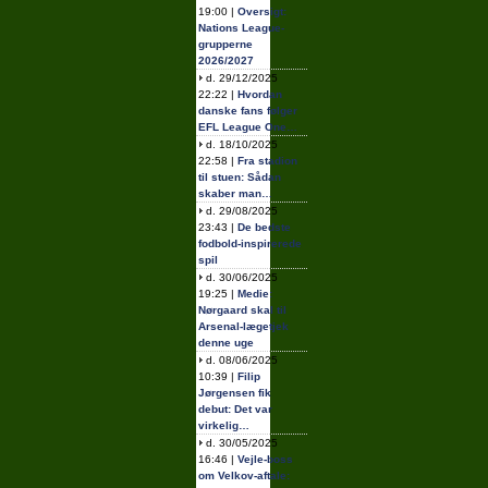
19:00 |
Oversigt:
Nations League-
grupperne
2026/2027
d. 29/12/2025
22:22 |
Hvordan
danske fans følger
EFL League One…
d. 18/10/2025
22:58 |
Fra stadion
til stuen: Sådan
skaber man…
d. 29/08/2025
23:43 |
De bedste
fodbold-inspirerede
spil
d. 30/06/2025
19:25 |
Medie:
Nørgaard skal til
Arsenal-lægetjek
denne uge
d. 08/06/2025
10:39 |
Filip
Jørgensen fik
debut: Det var
virkelig…
d. 30/05/2025
16:46 |
Vejle-boss
om Velkov-aftale: