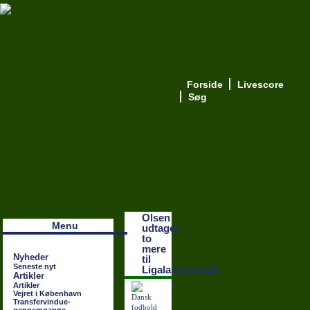
Forside
Livescore
Søg
Наши партнеры
лучшие займы
Olsen
Menu
udtager
to
mere
Nyheder
til
Seneste nyt
Ligalandsholdet
Artikler
Artikler
Vejret i København
Transfervindue-