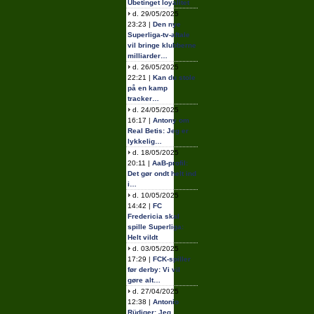
Ubetinget loyalitet
d. 29/05/2025
23:23 |
Den nye
Superliga-tv-aftale
vil bringe klubberne
milliarder…
d. 26/05/2025
22:21 |
Kan du stole
på en kamp
tracker…
d. 24/05/2025
16:17 |
Antony om
Real Betis: Jeg er
lykkelig…
d. 18/05/2025
20:11 |
AaB-profil:
Det gør ondt helt ind
i…
d. 10/05/2025
14:42 |
FC
Fredericia skal
spille Superliga:
Helt vildt
d. 03/05/2025
17:29 |
FCK-spiller
før derby: Vi vil
gøre alt…
d. 27/04/2025
12:38 |
Antonio
Rüdiger: Jeg