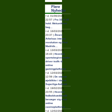
Flere
Nyheder
d. 01/06/2026
22:57 |
Fra 32 til 48
hold: Mekanikken
bag…
d. 16/03/2026
23:37 |
Álvaro
Arbeloas interne
revolution og Real
Madrids…
d. 13/03/2026
16:43 |
Hvordan
sportsbegivenheder
driver trafik til
online
gamingplatforme
d. 12/03/2026
12:59 |
De største
øjeblikke i dansk
Superliga-fodbold
d. 19/02/2026
23:55 |
Hvordan
fodboldvæddemål
bevæger sig mod
online
casinoplatforme…
d. 12/02/2026