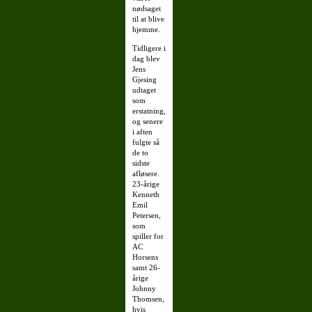
nødsaget
til at blive
hjemme.
Tidligere i
dag blev
Jens
Gjesing
udtaget
som
erstatning,
og senere
i aften
fulgte så
de to
sidste
afløsere.
23-årige
Kenneth
Emil
Petersen,
som
spiller for
AC
Horsens
samt 26-
årige
Johnny
Thomsen,
hvis