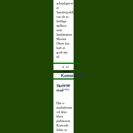
arbejdsgiver
er
SønderjyskE,
var de to
heldige
spillere,
som
landstræner
Morten
Olsen har
haft et
godt øje
til.
d. 12
januar
Kommentér
2009
22:22:47
Casper
Skriv et
Lohse
svar
Din e-
mailadresse
vil ikke
blive
publiceret.
Krævede
felter er