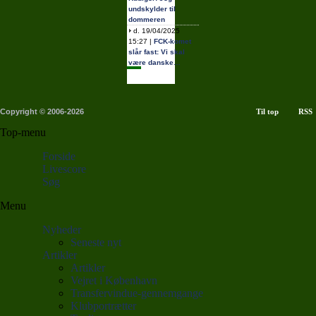
undskylder til
dommeren
d. 19/04/2025
15:27 |
FCK-komet
slår fast: Vi skal
være danske…
Copyright © 2006-2026
Til top
RSS
Top-menu
Forside
Livescore
Søg
Menu
Nyheder
Seneste nyt
Artikler
Artikler
Vejret i København
Transfervindue-gennemgange
Klubportrætter