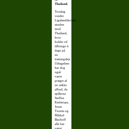
Thailand.
Torsdag
vender
Ligalandsholdet
snuden
mod
Thailand,
hvor
holdet vil
tilbringe ti
dage på
en
træningslejr.
Udtagelsen
har dog
også
været
præget af
en række
afbud, da
spillerne
Steffen
Kielstrups,
Jonas
Troests og
Mikkel
Bischoff
alle har
været