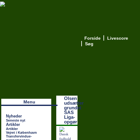
Forside
Livescore
Søg
Наши партнеры
лучшие займы
Olsen
Menu
udsætter
grundet
SAS
Nyheder
Liga-
Seneste nyt
opgør
Artikler
Artikler
Vejret i København
Transfervindue-