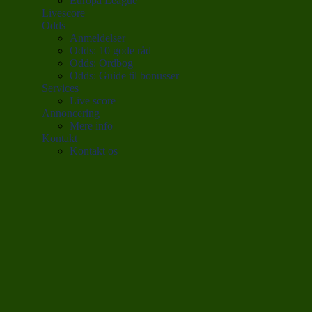
Europa League
Livescore
Odds
Anmeldelser
Odds: 10 gode råd
Odds: Ordbog
Odds: Guide til bonusser
Services
Live score
Annoncering
Mere info
Kontakt
Kontakt os