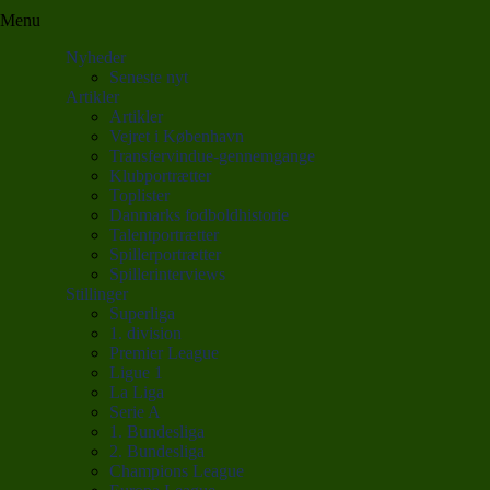
Menu
Nyheder
Seneste nyt
Artikler
Artikler
Vejret i København
Transfervindue-gennemgange
Klubportrætter
Toplister
Danmarks fodboldhistorie
Talentportrætter
Spillerportrætter
Spillerinterviews
Stillinger
Superliga
1. division
Premier League
Ligue 1
La Liga
Serie A
1. Bundesliga
2. Bundesliga
Champions League