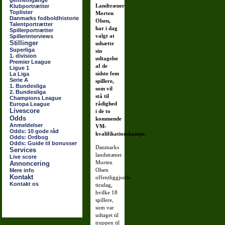
gennemgange
Landtræner
Klubportrætter
Toplister
Morten
Danmarks fodboldhistorie
Olsen,
Talentportrætter
har i dag
Spillerportrætter
valgt at
Spillerinterviews
Stillinger
udsætte
Superliga
sin
1. division
udtagelse
Premier League
af de
Ligue 1
sidste fem
La Liga
Serie A
spillere,
1. Bundesliga
som vil
2. Bundesliga
stå til
Champions League
rådighed
Europa League
Livescore
i de to
Odds
kommende
Anmeldelser
VM-
Odds: 10 gode råd
kvalifikationskampe.
Odds: Ordbog
Odds: Guide til bonusser
Danmarks
Services
landstræner
Live score
Morten
Annoncering
Olsen
Mere info
Kontakt
offentliggjorde
Kontakt os
tirsdag,
hvilke 18
spillere,
som var
udtaget til
truppen til