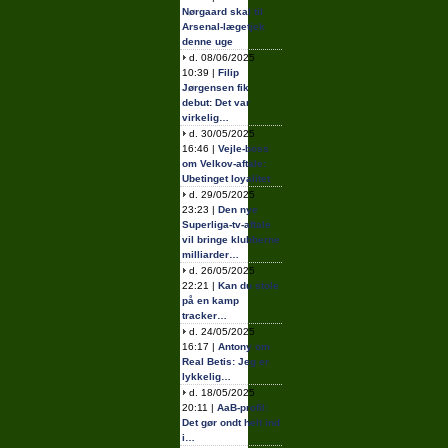
Nørgaard skal til
Arsenal-lægetjek
denne uge
d. 08/06/2025
10:39 |
Filip
Jørgensen fik
debut: Det var
virkelig…
d. 30/05/2025
16:46 |
Vejle-boss
om Velkov-aftale:
Ubetinget loyalitet
d. 29/05/2025
23:23 |
Den nye
Superliga-tv-aftale
vil bringe klubberne
milliarder…
d. 26/05/2025
22:21 |
Kan du stole
på en kamp
tracker…
d. 24/05/2025
16:17 |
Antony om
Real Betis: Jeg er
lykkelig…
d. 18/05/2025
20:11 |
AaB-profil:
Det gør ondt helt ind
i…