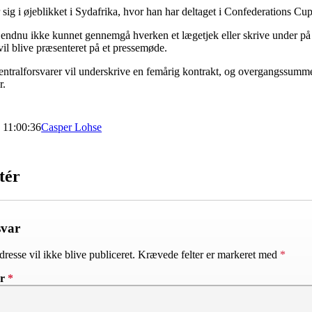
 sig i øjeblikket i Sydafrika, hvor han har deltaget i Confederations 
 endnu ikke kunnet gennemgå hverken et lægetjek eller skrive under på 
il blive præsenteret på et pressemøde.
entralforsvarer vil underskrive en femårig kontrakt, og overgangssumm
r.
9 11:00:36
Casper Lohse
tér
svar
resse vil ikke blive publiceret.
Krævede felter er markeret med
*
ar
*