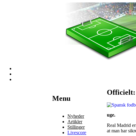
Officielt
Наши партнеры
Menu
лучшие займы
uge.
Nyheder
Artikler
Real Madrid er
Stillinger
at man har sikr
Livescore