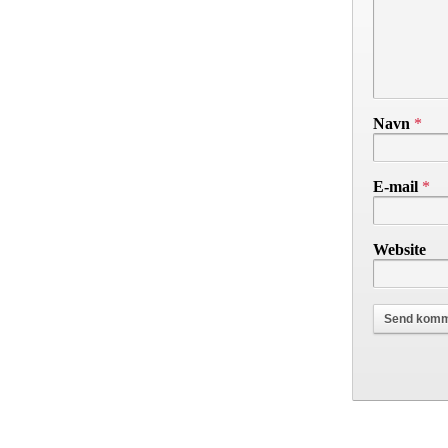
Navn
*
E-mail
*
Website