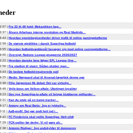
heder
2:57 |
Fra 32 til 48 hold: Mekanikken bag…
3:37 |
Álvaro Arbeloas interne revolution og Real Madrids…
6:43 |
Hvordan sportsbegivenheder driver trafik til online gamingplatforme
2:59 |
De største øjeblikke i dansk Superliga-fodbold
3:55 |
Hvordan fodboldvæddemål bevæger sig mod online casinoplatforme…
9:00 |
Oversigt: Nations League-grupperne 2026/2027
2:22 |
Hvordan danske fans følger EFL League One…
2:58 |
Fra stadion til stuen: Sådan skaber man…
3:43 |
De bedste fodbold-inspirerede spil
9:25 |
Medie: Nørgaard skal til Arsenal-lægetjek denne uge
0:39 |
Filip Jørgensen fik debut: Det var virkelig…
6:46 |
Vejle-boss om Velkov-aftale: Ubetinget loyalitet
3:23 |
Den nye Superliga-tv-aftale vil bringe klubberne milliarder…
2:21 |
Kan du stole på en kamp tracker…
6:17 |
Antony om Real Betis: Jeg er lykkelig…
0:11 |
AaB-profil: Det gør ondt helt ind i…
4:42 |
FC Fredericia skal spille Superliga: Helt vildt
7:29 |
FCK-spiller før derby: Vi vil gøre alt…
2:38 |
Antonio Rüdiger: Jeg undskylder til dommeren