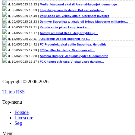
d. 30/06/2025 19:25 |
Medie: Nørgaard skal til Arsenal-lægetjek denne uge
d. 08/06/2025 10:39 |
Filip Jørgensen fik debut: Det var virkelig…
d. 30/05/2025 16:46 |
Vejle-boss om Velkov-aftale: Ubetinget loyalitet
d. 29/05/2025 23:23 |
Den nye Superliga-tv-aftale vil bringe klubberne milliarder…
d. 26/05/2025 22:21 |
Kan du stole på en kamp tracker…
d. 24/05/2025 16:17 |
Antony om Real Betis: Jeg er lykkelig…
d. 18/05/2025 20:11 |
AaB-profil: Det gør ondt helt ind i…
d. 10/05/2025 14:42 |
FC Fredericia skal spille Superliga: Helt vildt
d. 03/05/2025 17:29 |
FCK-spiller før derby: Vi vil gøre alt…
d. 27/04/2025 12:38 |
Antonio Rüdiger: Jeg undskylder til dommeren
d. 19/04/2025 15:27 |
FCK-komet slår fast: Vi skal være danske…
Copyright © 2006-2026
Til top
RSS
Top-menu
Forside
Livescore
Søg
Menu