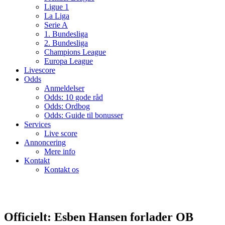
Ligue 1
La Liga
Serie A
1. Bundesliga
2. Bundesliga
Champions League
Europa League
Livescore
Odds
Anmeldelser
Odds: 10 gode råd
Odds: Ordbog
Odds: Guide til bonusser
Services
Live score
Annoncering
Mere info
Kontakt
Kontakt os
Officielt: Esben Hansen forlader OB