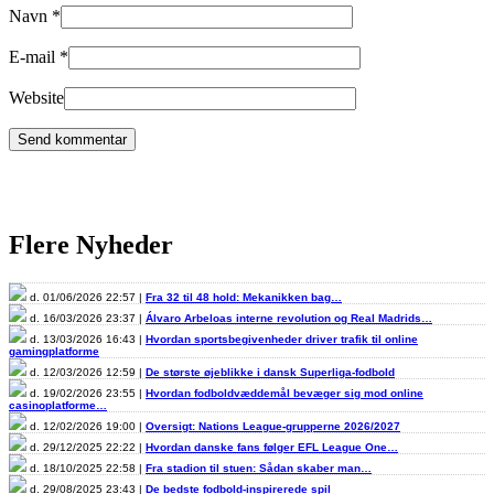
Navn
*
E-mail
*
Website
Flere Nyheder
d. 01/06/2026 22:57 |
Fra 32 til 48 hold: Mekanikken bag…
d. 16/03/2026 23:37 |
Álvaro Arbeloas interne revolution og Real Madrids…
d. 13/03/2026 16:43 |
Hvordan sportsbegivenheder driver trafik til online
gamingplatforme
d. 12/03/2026 12:59 |
De største øjeblikke i dansk Superliga-fodbold
d. 19/02/2026 23:55 |
Hvordan fodboldvæddemål bevæger sig mod online
casinoplatforme…
d. 12/02/2026 19:00 |
Oversigt: Nations League-grupperne 2026/2027
d. 29/12/2025 22:22 |
Hvordan danske fans følger EFL League One…
d. 18/10/2025 22:58 |
Fra stadion til stuen: Sådan skaber man…
d. 29/08/2025 23:43 |
De bedste fodbold-inspirerede spil