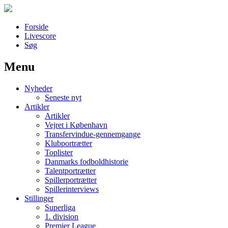
Forside
Livescore
Søg
Menu
Наши партнеры
Nyheder
лучшие займы
Seneste nyt
Artikler
Artikler
Vejret i København
Transfervindue-gennemgange
Klubportrætter
Toplister
Danmarks fodboldhistorie
Talentportrætter
Spillerportrætter
Spillerinterviews
Stillinger
Superliga
1. division
Premier League