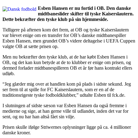
Esben Hansen er nu fortid i OB. Den danske
midtbaneslider skifter til tyske Kaiserslautern.
Dette bekræfter den tyske klub på sin hjemmeside.
Tidligere på aftenen kom det frem, at OB og tyske Kaiserslautern
var blevet enige om en transfer for OB’s danske midtbanespiller
Esben Hansen, men grundet OB’s videre deltagelse i UEFA Cuppen
valgte OB at sætte prisen op.
Men nu bekræfter den tyske klub, at de har købt Esben Hansen i
OB, og det kan kun betyde at de to klubber er enige om prisen, og
dermed forlader midtbanespilleren OB et år før hans kontrakt ellers
udløb.
“Jeg glæder mig over at handlen kom på plads i sidste sekund. Jeg
ser frem til at spille for FC Kaiserslautern, som er en af de
traditionsrigeste tyske fodboldklubber,” udtalte Esben til fck.de.
I slutningen af sidste sæson var Esben Hansen da også fremme i
medierne og sige, at han gerne ville til udlandet, inden det var for
sent, og nu har han altså fået sin vilje.
Prisen skulle ifølge Striwernes oplysninger ligge på ca. 4 millioner
danske kroner.