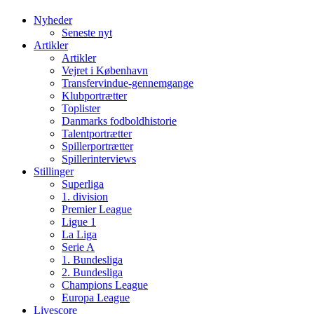
Nyheder
Seneste nyt
Artikler
Artikler
Vejret i København
Transfervindue-gennemgange
Klubportrætter
Toplister
Danmarks fodboldhistorie
Talentportrætter
Spillerportrætter
Spillerinterviews
Stillinger
Superliga
1. division
Premier League
Ligue 1
La Liga
Serie A
1. Bundesliga
2. Bundesliga
Champions League
Europa League
Livescore