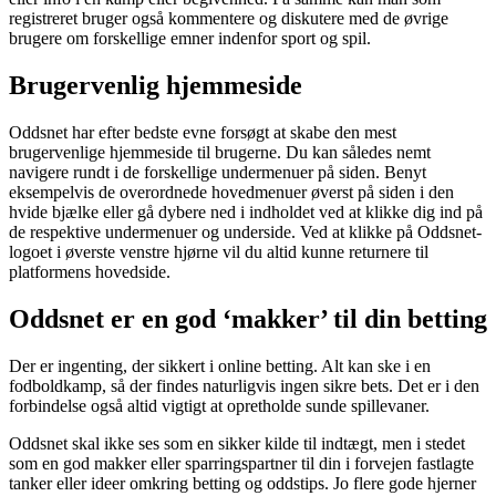
registreret bruger også kommentere og diskutere med de øvrige
brugere om forskellige emner indenfor sport og spil.
Brugervenlig hjemmeside
Oddsnet har efter bedste evne forsøgt at skabe den mest
brugervenlige hjemmeside til brugerne. Du kan således nemt
navigere rundt i de forskellige undermenuer på siden. Benyt
eksempelvis de overordnede hovedmenuer øverst på siden i den
hvide bjælke eller gå dybere ned i indholdet ved at klikke dig ind på
de respektive undermenuer og underside. Ved at klikke på Oddsnet-
logoet i øverste venstre hjørne vil du altid kunne returnere til
platformens hovedside.
Oddsnet er en god ‘makker’ til din betting
Der er ingenting, der sikkert i online betting. Alt kan ske i en
fodboldkamp, så der findes naturligvis ingen sikre bets. Det er i den
forbindelse også altid vigtigt at opretholde sunde spillevaner.
Oddsnet skal ikke ses som en sikker kilde til indtægt, men i stedet
som en god makker eller sparringspartner til din i forvejen fastlagte
tanker eller ideer omkring betting og oddstips. Jo flere gode hjerner