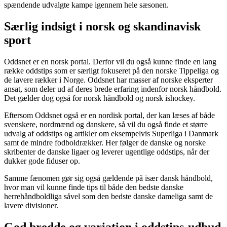
spændende udvalgte kampe igennem hele sæsonen.
Særlig indsigt i norsk og skandinavisk
sport
Oddsnet er en norsk portal. Derfor vil du også kunne finde en lang
række oddstips som er særligt fokuseret på den norske Tippeliga og
de lavere rækker i Norge. Oddsnet har masser af norske eksperter
ansat, som deler ud af deres brede erfaring indenfor norsk håndbold.
Det gælder dog også for norsk håndbold og norsk ishockey.
Eftersom Oddsnet også er en nordisk portal, der kan læses af både
svenskere, nordmænd og danskere, så vil du også finde et større
udvalg af oddstips og artikler om eksempelvis Superliga i Danmark
samt de mindre fodboldrækker. Her følger de danske og norske
skribenter de danske ligaer og leverer ugentlige oddstips, når der
dukker gode fiduser op.
Samme fænomen gør sig også gældende på især dansk håndbold,
hvor man vil kunne finde tips til både den bedste danske
herrehåndboldliga såvel som den bedste danske dameliga samt de
lavere divisioner.
God bredde og variation i oddstips-udbud