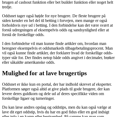
brugen af cashout funktion eller bet builder funktion eller noget helt
tredje.
Oddsnet tager også højde for nye brugere. De fleste brugere på
siden kender en hel del til betting i forvejen, men mange er også
forholdsvis nye ud i betting. I den forbindelse kan det være svært at
forstå udregningen af eksempelvis odds og sandsynlighed eller at
forstå de forskellige odds.
I den forbindelse vil man kunne finde artikler om, hvordan man
beregner eksempelvis et oddsmarkeds tilbagebetalingsprocent. Man
vil også kunne finde artikler, der forklarer hvad de forskellige odds-
typer står for. Der findes netop både odds angivet i decimaler, brøker
eller såkaldte amerikanske odds.
Mulighed for at lave brugertips
Oddsnet er ikke kun en portal, der har indhold skrevet af eksperter.
Platformen søger også altid at give plads til gode brugere, der kan
levere deres guldkorn og dele ud af deres specifikke viden om
forskellige ligaer og turneringer.
Du kan læse andres opslag og oddstips, men du kan også vælge at
lave dit eget oddstip, hvis du har en god fidus eller en god indsigt
eller info i en kamp eller begivenhed. På samme kan man som