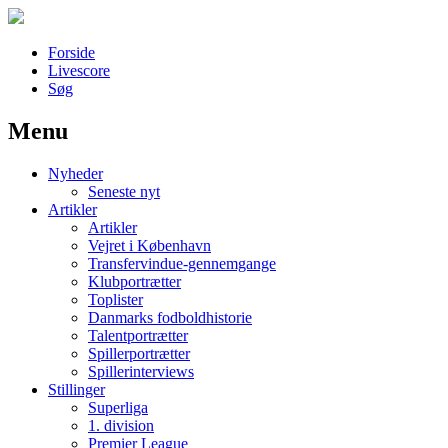
Forside
Livescore
Søg
Menu
Наши партнеры
Nyheder
лучшие займы
Seneste nyt
Artikler
Artikler
Vejret i København
Transfervindue-gennemgange
Klubportrætter
Toplister
Danmarks fodboldhistorie
Talentportrætter
Spillerportrætter
Spillerinterviews
Stillinger
Superliga
1. division
Premier League