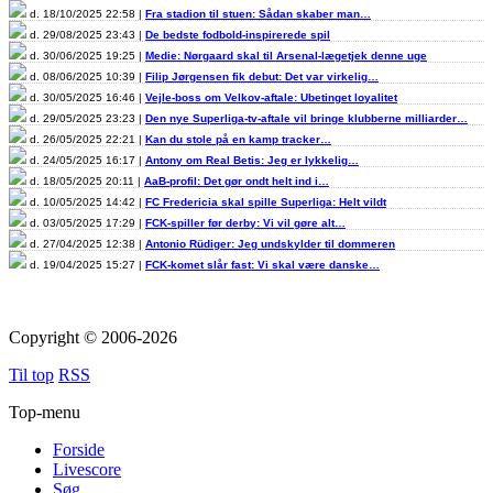
d. 18/10/2025 22:58 |
Fra stadion til stuen: Sådan skaber man…
d. 29/08/2025 23:43 |
De bedste fodbold-inspirerede spil
d. 30/06/2025 19:25 |
Medie: Nørgaard skal til Arsenal-lægetjek denne uge
d. 08/06/2025 10:39 |
Filip Jørgensen fik debut: Det var virkelig…
d. 30/05/2025 16:46 |
Vejle-boss om Velkov-aftale: Ubetinget loyalitet
d. 29/05/2025 23:23 |
Den nye Superliga-tv-aftale vil bringe klubberne milliarder…
d. 26/05/2025 22:21 |
Kan du stole på en kamp tracker…
d. 24/05/2025 16:17 |
Antony om Real Betis: Jeg er lykkelig…
d. 18/05/2025 20:11 |
AaB-profil: Det gør ondt helt ind i…
d. 10/05/2025 14:42 |
FC Fredericia skal spille Superliga: Helt vildt
d. 03/05/2025 17:29 |
FCK-spiller før derby: Vi vil gøre alt…
d. 27/04/2025 12:38 |
Antonio Rüdiger: Jeg undskylder til dommeren
d. 19/04/2025 15:27 |
FCK-komet slår fast: Vi skal være danske…
Copyright © 2006-2026
Til top
RSS
Top-menu
Forside
Livescore
Søg