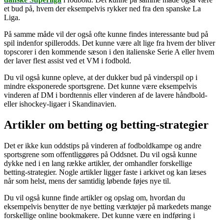
et bud på, hvem der eksempelvis rykker ned fra den spanske La
Liga.
På samme måde vil der også ofte kunne findes interessante bud på
spil indenfor spillerodds. Det kunne være alt lige fra hvem der bliver
topscorer i den kommende sæson i den italienske Serie A eller hvem
der laver flest assist ved et VM i fodbold.
Du vil også kunne opleve, at der dukker bud på vinderspil op i
mindre eksponerede sportsgrene. Det kunne være eksempelvis
vinderen af DM i bordtennis eller vinderen af de lavere håndbold-
eller ishockey-ligaer i Skandinavien.
Artikler om betting og betting-strategier
Det er ikke kun oddstips på vinderen af fodboldkampe og andre
sportsgrene som offentliggøres på Oddsnet. Du vil også kunne
dykke ned i en lang række artikler, der omhandler forskellige
betting-strategier. Nogle artikler ligger faste i arkivet og kan læses
når som helst, mens der samtidig løbende føjes nye til.
Du vil også kunne finde artikler og opslag om, hvordan du
eksempelvis benytter de nye betting værktøjer på markedets mange
forskellige online bookmakere. Det kunne være en indføring i