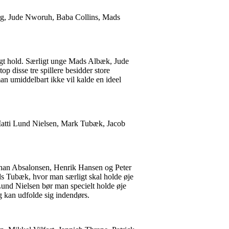
berg, Jude Nworuh, Baba Collins, Mads
ungt hold. Særligt unge Mads Albæk, Jude
 disse tre spillere besidder store
an umiddelbart ikke vil kalde en ideel
Matti Lund Nielsen, Mark Tubæk, Jacob
Johan Absalonsen, Henrik Hansen og Peter
 Tubæk, hvor man særligt skal holde øje
Lund Nielsen bør man specielt holde øje
g kan udfolde sig indendørs.