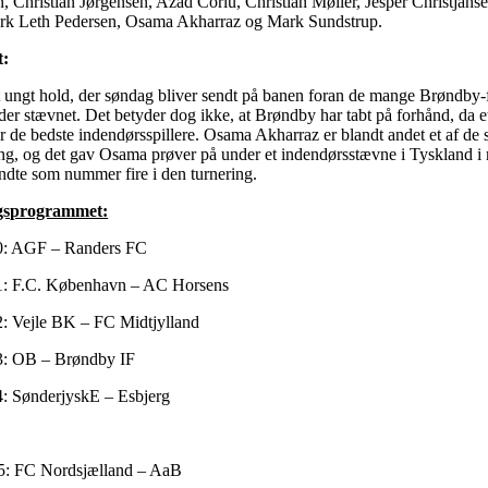
 Christian Jørgensen, Azad Corlu, Christian Møller, Jesper Christjanse
rk Leth Pedersen, Osama Akharraz og Mark Sundstrup.
t:
t ungt hold, der søndag bliver sendt på banen foran de mange Brøndby-
der stævnet. Det betyder dog ikke, at Brøndby har tabt på forhånd, da 
 de bedste indendørsspillere. Osama Akharraz er blandt andet et af de s
g, og det gav Osama prøver på under et indendørsstævne i Tyskland i 
ndte som nummer fire i den turnering.
ngsprogrammet:
10: AGF – Randers FC
21: F.C. København – AC Horsens
2: Vejle BK – FC Midtjylland
43: OB – Brøndby IF
4: SønderjyskE – Esbjerg
25: FC Nordsjælland – AaB