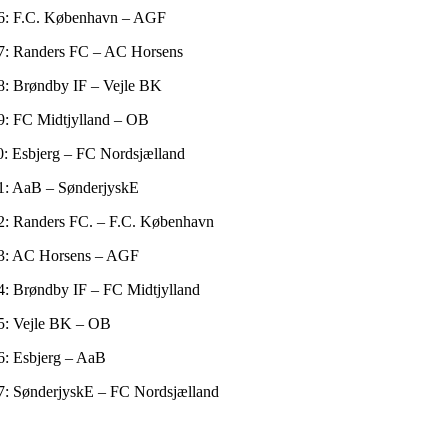
36: F.C. København – AGF
47: Randers FC – AC Horsens
8: Brøndby IF – Vejle BK
9: FC Midtjylland – OB
0: Esbjerg – FC Nordsjælland
31: AaB – SønderjyskE
42: Randers FC. – F.C. København
53: AC Horsens – AGF
4: Brøndby IF – FC Midtjylland
15: Vejle BK – OB
6: Esbjerg – AaB
37: SønderjyskE – FC Nordsjælland