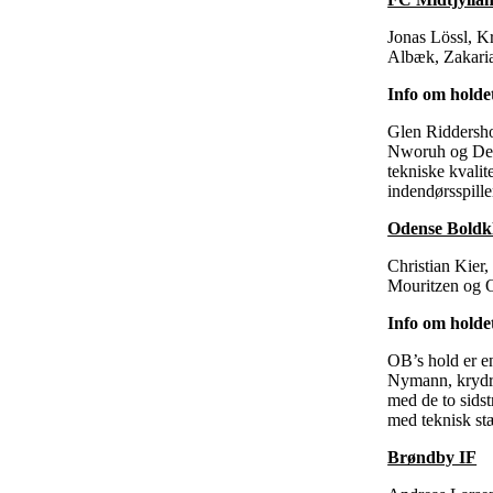
Jonas Lössl, K
Albæk, Zakaria
Info om holde
Glen Riddersho
Nworuh og Denn
tekniske kvali
indendørsspiller
Odense Boldk
Christian Kier
Mouritzen og O
Info om holde
OB’s hold er e
Nymann, krydre
med de to sids
med teknisk st
Brøndby IF