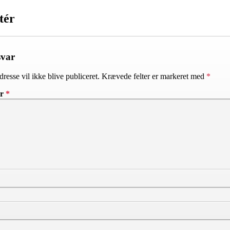
tér
svar
resse vil ikke blive publiceret.
Krævede felter er markeret med
*
ar
*