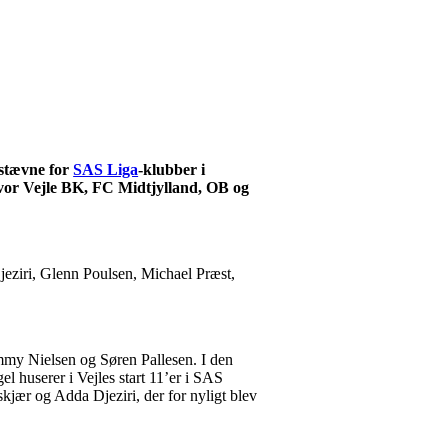
sstævne for
SAS Liga
-klubber i
 hvor Vejle BK, FC Midtjylland, OB og
eziri, Glenn Poulsen, Michael Præst,
immy Nielsen og Søren Pallesen. I den
l huserer i Vejles start 11’er i SAS
kjær og Adda Djeziri, der for nyligt blev