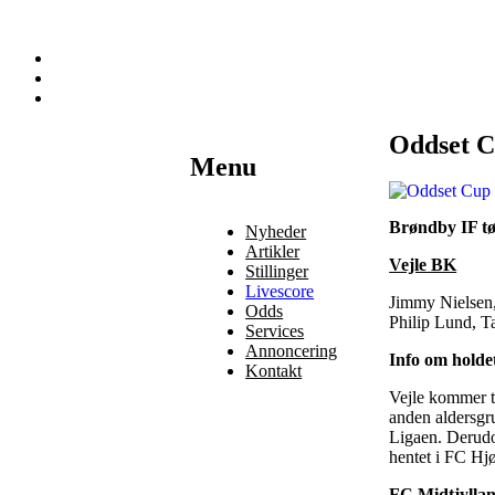
Oddset C
Наши партнеры
Menu
лучшие займы
Brøndby IF t
Nyheder
Artikler
Vejle BK
Stillinger
Livescore
Jimmy Nielsen,
Odds
Philip Lund, T
Services
Annoncering
Info om holde
Kontakt
Vejle kommer t
anden aldersgru
Ligaen. Derudov
hentet i FC Hjø
FC Midtjylla