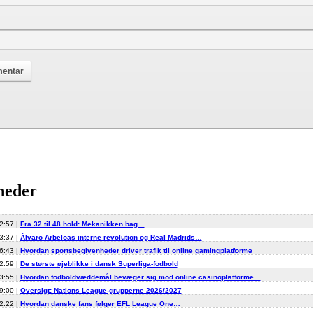
heder
2:57 |
Fra 32 til 48 hold: Mekanikken bag…
3:37 |
Álvaro Arbeloas interne revolution og Real Madrids…
6:43 |
Hvordan sportsbegivenheder driver trafik til online gamingplatforme
2:59 |
De største øjeblikke i dansk Superliga-fodbold
3:55 |
Hvordan fodboldvæddemål bevæger sig mod online casinoplatforme…
9:00 |
Oversigt: Nations League-grupperne 2026/2027
2:22 |
Hvordan danske fans følger EFL League One…