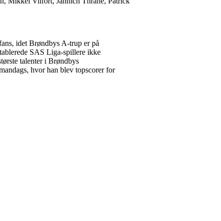
n, Mikkel Vilfort, Jannich Thrane, Patrick
fans, idet Brøndbys A-trup er på
etablerede SAS Liga-spillere ikke
tørste talenter i Brøndbys
mandags, hvor han blev topscorer for