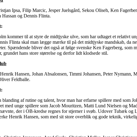
ristjan Ipsa, Filip Marcic, Jesper Juelsgård, Sekou Oliseh, Ken Fager
 Hassan og Dennis Flinta.
t:
lm kommer til at styre de midtjyske ulve, som har udtaget et relativt 
is Flinta skal man lægge mærke til på det midtjyske mandskab, da netop
teter. Spændende bliver det også at følge svenske Ken Fagerberg, som m
, grundet hans store størrelse og derfor lidt klodsede stil.
lub
, Henrik Hansen, Johan Absalonsen, Timmi Johansen, Peter Nymann, 
liver Feldballe.
t:
n blanding af rutine og talent, hvor man har erfarne spillere med som 
t med unge spillere som Jacob Mouritzen, Matti Lund Nielsen og Mads
tnævnte, der i OB-kredse regnes for stjerner i svøb. Udover Tubæk og 
ærke Henrik Hansen, som med sit store overblik og gode teknik, virkeli