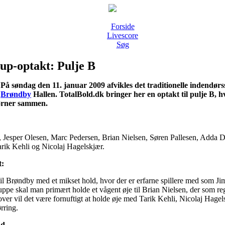
Forside
Livescore
Søg
up-optakt: Pulje B
På søndag den 11. januar 2009 afvikles det traditionelle indendør
Brøndby
Hallen. TotalBold.dk bringer her en optakt til pulje B,
ørner sammen.
 Jesper Olesen, Marc Pedersen, Brian Nielsen, Søren Pallesen, Adda Dj
arik Kehli og Nicolaj Hagelskjær.
t:
il Brøndby med et mikset hold, hvor der er erfarne spillere med som J
ppe skal man primært holde et vågent øje til Brian Nielsen, der som rege
er vil det være fornuftigt at holde øje med Tarik Kehli, Nicolaj Hagels
rring.
nd