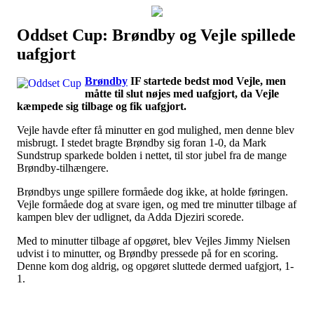
Oddset Cup: Brøndby og Vejle spillede
Наши партнеры
uafgjort
лучшие займы
Brøndby
IF startede bedst mod Vejle, men
måtte til slut nøjes med uafgjort, da Vejle
kæmpede sig tilbage og fik uafgjort.
Vejle havde efter få minutter en god mulighed, men denne blev
misbrugt. I stedet bragte Brøndby sig foran 1-0, da Mark
Sundstrup sparkede bolden i nettet, til stor jubel fra de mange
Brøndby-tilhængere.
Brøndbys unge spillere formåede dog ikke, at holde føringen.
Vejle formåede dog at svare igen, og med tre minutter tilbage af
kampen blev der udlignet, da Adda Djeziri scorede.
Med to minutter tilbage af opgøret, blev Vejles Jimmy Nielsen
udvist i to minutter, og Brøndby pressede på for en scoring.
Denne kom dog aldrig, og opgøret sluttede dermed uafgjort, 1-
1.