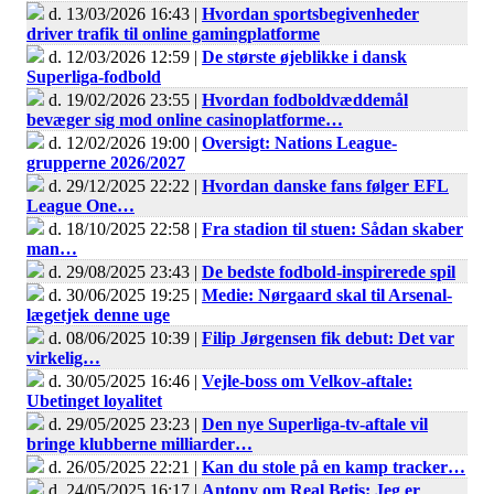
d. 13/03/2026 16:43 |
Hvordan sportsbegivenheder
driver trafik til online gamingplatforme
d. 12/03/2026 12:59 |
De største øjeblikke i dansk
Superliga-fodbold
d. 19/02/2026 23:55 |
Hvordan fodboldvæddemål
bevæger sig mod online casinoplatforme…
d. 12/02/2026 19:00 |
Oversigt: Nations League-
grupperne 2026/2027
d. 29/12/2025 22:22 |
Hvordan danske fans følger EFL
League One…
d. 18/10/2025 22:58 |
Fra stadion til stuen: Sådan skaber
man…
d. 29/08/2025 23:43 |
De bedste fodbold-inspirerede spil
d. 30/06/2025 19:25 |
Medie: Nørgaard skal til Arsenal-
lægetjek denne uge
d. 08/06/2025 10:39 |
Filip Jørgensen fik debut: Det var
virkelig…
d. 30/05/2025 16:46 |
Vejle-boss om Velkov-aftale:
Ubetinget loyalitet
d. 29/05/2025 23:23 |
Den nye Superliga-tv-aftale vil
bringe klubberne milliarder…
d. 26/05/2025 22:21 |
Kan du stole på en kamp tracker…
d. 24/05/2025 16:17 |
Antony om Real Betis: Jeg er