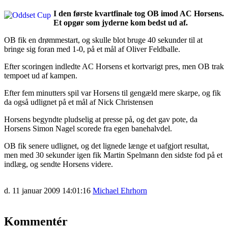
I den første kvartfinale tog OB imod AC Horsens.
Et opgør som jyderne kom bedst ud af.
OB fik en drømmestart, og skulle blot bruge 40 sekunder til at
bringe sig foran med 1-0, på et mål af Oliver Feldballe.
Efter scoringen indledte AC Horsens et kortvarigt pres, men OB trak
tempoet ud af kampen.
Efter fem minutters spil var Horsens til gengæld mere skarpe, og fik
da også udlignet på et mål af Nick Christensen
Horsens begyndte pludselig at presse på, og det gav pote, da
Horsens Simon Nagel scorede fra egen banehalvdel.
OB fik senere udlignet, og det lignede længe et uafgjort resultat,
men med 30 sekunder igen fik Martin Spelmann den sidste fod på et
indlæg, og sendte Horsens videre.
d. 11 januar 2009 14:01:16
Michael Ehrhorn
Kommentér