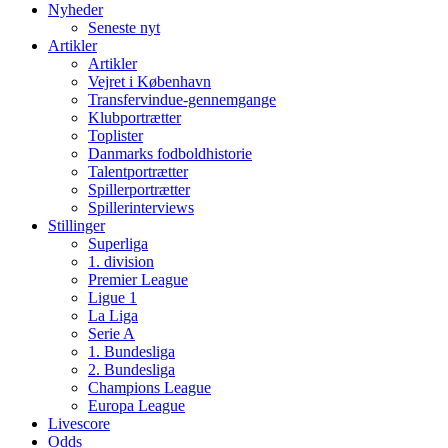
Nyheder
Seneste nyt
Artikler
Artikler
Vejret i København
Transfervindue-gennemgange
Klubportrætter
Toplister
Danmarks fodboldhistorie
Talentportrætter
Spillerportrætter
Spillerinterviews
Stillinger
Superliga
1. division
Premier League
Ligue 1
La Liga
Serie A
1. Bundesliga
2. Bundesliga
Champions League
Europa League
Livescore
Odds