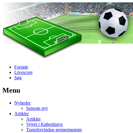
Forside
Livescore
Søg
Menu
Наши партнеры
Nyheder
лучшие займы
Seneste nyt
Artikler
Artikler
Vejret i København
Transfervindue-gennemgange