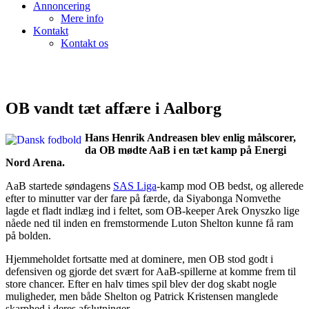
Annoncering
Mere info
Kontakt
Kontakt os
OB vandt tæt affære i Aalborg
Hans Henrik Andreasen blev enlig målscorer,
da OB mødte AaB i en tæt kamp på Energi
Nord Arena.
AaB startede søndagens
SAS Liga
-kamp mod OB bedst, og allerede
efter to minutter var der fare på færde, da Siyabonga Nomvethe
lagde et fladt indlæg ind i feltet, som OB-keeper Arek Onyszko lige
nåede ned til inden en fremstormende Luton Shelton kunne få ram
på bolden.
Hjemmeholdet fortsatte med at dominere, men OB stod godt i
defensiven og gjorde det svært for AaB-spillerne at komme frem til
store chancer. Efter en halv times spil blev der dog skabt nogle
muligheder, men både Shelton og Patrick Kristensen manglede
skarphed i deres afslutninger.