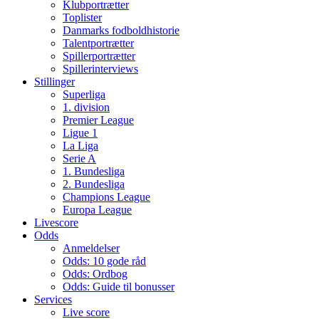
Klubportrætter
Toplister
Danmarks fodboldhistorie
Talentportrætter
Spillerportrætter
Spillerinterviews
Stillinger
Superliga
1. division
Premier League
Ligue 1
La Liga
Serie A
1. Bundesliga
2. Bundesliga
Champions League
Europa League
Livescore
Odds
Anmeldelser
Odds: 10 gode råd
Odds: Ordbog
Odds: Guide til bonusser
Services
Live score