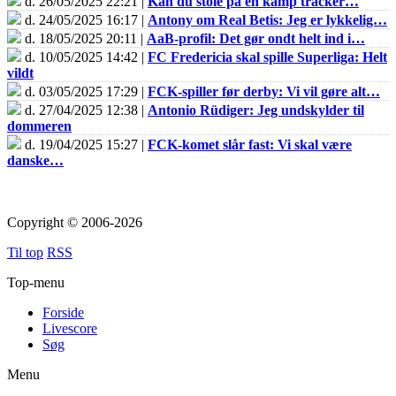
d. 26/05/2025 22:21 |
Kan du stole på en kamp tracker…
d. 24/05/2025 16:17 |
Antony om Real Betis: Jeg er lykkelig…
d. 18/05/2025 20:11 |
AaB-profil: Det gør ondt helt ind i…
d. 10/05/2025 14:42 |
FC Fredericia skal spille Superliga: Helt
vildt
d. 03/05/2025 17:29 |
FCK-spiller før derby: Vi vil gøre alt…
d. 27/04/2025 12:38 |
Antonio Rüdiger: Jeg undskylder til
dommeren
d. 19/04/2025 15:27 |
FCK-komet slår fast: Vi skal være
danske…
Copyright © 2006-2026
Til top
RSS
Top-menu
Forside
Livescore
Søg
Menu