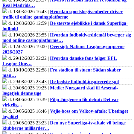
Real Madrids…
d. 13/03/2026 16:43 |
Hvordan sportsbegivenheder driver
trafik til online gamingplatforme
d. 12/03/2026 12:59 |
De største øjeblikke i dansk Superliga-
fodbold
d. 19/02/2026 23:55 |
Hvordan fodboldvæddemål bevæger sig
mod online casinoplatforme…
d. 12/02/2026 19:00 |
Oversigt: Nations League-grupperne
2026/2027
d. 29/12/2025 22:22 |
Hvordan danske fans følger EFL
League One…
d. 18/10/2025 22:58 |
Fra stadion til stuen: Sådan skaber
man…
d. 29/08/2025 23:43 |
De bedste fodbold-inspirerede spil
d. 30/06/2025 19:25 |
Medie: Nørgaard skal til Arsenal-
lægetjek denne uge
d. 08/06/2025 10:39 |
Filip Jørgensen fik debut: Det var
virkelig…
d. 30/05/2025 16:46 |
Vejle-boss om Velkov-aftale: Ubetinget
loyalitet
d. 29/05/2025 23:23 |
Den nye Superliga-tv-aftale vil bringe
klubberne milliarder…