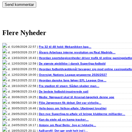
Flere Nyheder
d. 01/06/2026 22:57 |
Fra 32 til 48 hold: Mekanikken bag…
d. 16/03/2026 23:37 |
Álvaro Arbeloas interne revolution og Real Madrids…
d. 13/03/2026 16:43 |
Hvordan sportsbegivenheder driver trafik til online gamingplatf
d. 12/03/2026 12:59 |
De største øjeblikke i dansk Superliga-fodbold
d. 19/02/2026 23:55 |
Hvordan fodboldvæddemål bevæger sig mod online casinoplat
d. 12/02/2026 19:00 |
Oversigt: Nations League-grupperne 2026/2027
d. 29/12/2025 22:22 |
Hvordan danske fans følger EFL League One…
d. 18/10/2025 22:58 |
Fra stadion til stuen: Sådan skaber man…
d. 29/08/2025 23:43 |
De bedste fodbold-inspirerede spil
d. 30/06/2025 19:25 |
Medie: Nørgaard skal til Arsenal-lægetjek denne uge
d. 08/06/2025 10:39 |
Filip Jørgensen fik debut: Det var virkelig…
d. 30/05/2025 16:46 |
Vejle-boss om Velkov-aftale: Ubetinget loyalitet
d. 29/05/2025 23:23 |
Den nye Superliga-tv-aftale vil bringe klubberne milliarder…
d. 26/05/2025 22:21 |
Kan du stole på en kamp tracker…
d. 24/05/2025 16:17 |
Antony om Real Betis: Jeg er lykkelig…
d. 18/05/2025 20:11 |
AaB-profil: Det gør ondt helt ind i…