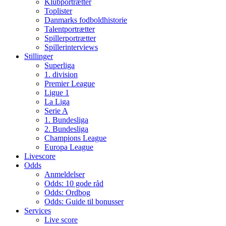
Klubportrætter
Toplister
Danmarks fodboldhistorie
Talentportrætter
Spillerportrætter
Spillerinterviews
Stillinger
Superliga
1. division
Premier League
Ligue 1
La Liga
Serie A
1. Bundesliga
2. Bundesliga
Champions League
Europa League
Livescore
Odds
Anmeldelser
Odds: 10 gode råd
Odds: Ordbog
Odds: Guide til bonusser
Services
Live score