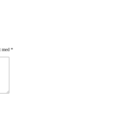
et med
*