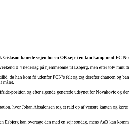
rik Gislason banede vejen for en OB-sejr i en tam kamp mod FC No
weekend 0-4 nederlag på hjemmebane til Esbjerg, men efter tolv minutt
sens tillid, da han kom fri udenfor FCN’s felt og tog derefter chancen
f målet.
offside-position og efter sigende generede udsynet for Novakovic og dere
uation, hvor Johan Absalonsen tog et raid op af venstre kanten og kørt
en Esbjerg kan overtage den med en sejr søndag, mens AaB kan komme 