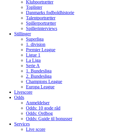
Klubportrætter
Toplister
Danmarks fodboldhistorie
Talentportrætter
Spillerportrætter
Spillerinterviews
Stillinger
Superliga
1. division
Premier League
Ligue 1
La Liga
Serie A
1. Bundesliga
2. Bundesliga
Champions League
Europa League
Livescore
Odds
Anmeldelser
Odds: 10 gode råd
Odds: Ordbog
Odds: Guide til bonusser
Services
Live score