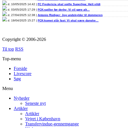
d. 10/05/2025 14:42 |
FC Fredericia skal spille Superliga: Helt vildt
d. 03/05/2025 17:29 |
FCK-spiller før derby: Vi vil gøre alt…
d. 27/04/2025 12:38 |
Antonio Rüdiger: Jeg undskylder til dommeren
d. 19/04/2025 15:27 |
FCK-komet slår fast: Vi skal være danske…
Copyright © 2006-2026
Til top
RSS
Top-menu
Forside
Livescore
Søg
Menu
Nyheder
Seneste nyt
Artikler
Artikler
Vejret i København
Transfervindue-gennemgange