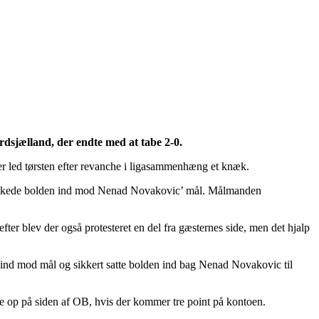
rdsjælland, der endte med at tabe 2-0.
er led tørsten efter revanche i ligasammenhæng et knæk.
 og bankede bolden ind mod Nenad Novakovic’ mål. Målmanden
fter blev der også protesteret en del fra gæsternes side, men det hjalp
e ind mod mål og sikkert satte bolden ind bag Nenad Novakovic til
op på siden af OB, hvis der kommer tre point på kontoen.