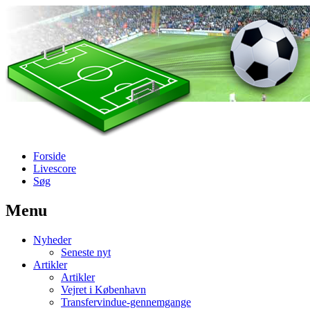
Forside
Livescore
Søg
Menu
Наши партнеры
Nyheder
лучшие займы
Seneste nyt
Artikler
Artikler
Vejret i København
Transfervindue-gennemgange