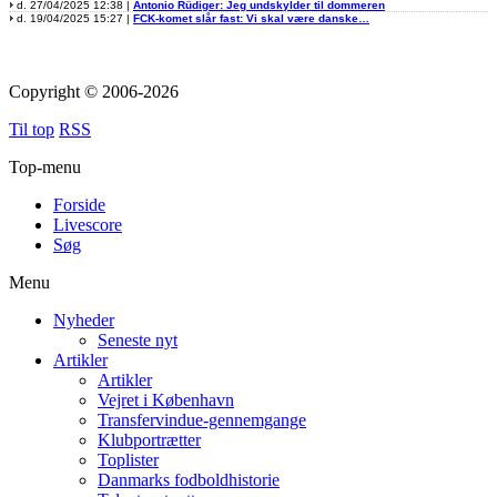
d. 27/04/2025 12:38 |
Antonio Rüdiger: Jeg undskylder til dommeren
d. 19/04/2025 15:27 |
FCK-komet slår fast: Vi skal være danske…
Copyright © 2006-2026
Til top
RSS
Top-menu
Forside
Livescore
Søg
Menu
Nyheder
Seneste nyt
Artikler
Artikler
Vejret i København
Transfervindue-gennemgange
Klubportrætter
Toplister
Danmarks fodboldhistorie