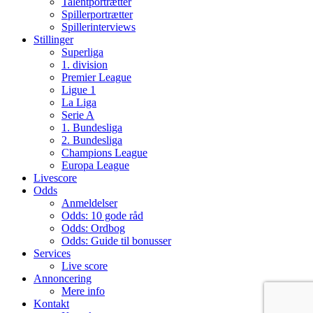
Talentportrætter
Spillerportrætter
Spillerinterviews
Stillinger
Superliga
1. division
Premier League
Ligue 1
La Liga
Serie A
1. Bundesliga
2. Bundesliga
Champions League
Europa League
Livescore
Odds
Anmeldelser
Odds: 10 gode råd
Odds: Ordbog
Odds: Guide til bonusser
Services
Live score
Annoncering
Mere info
Kontakt