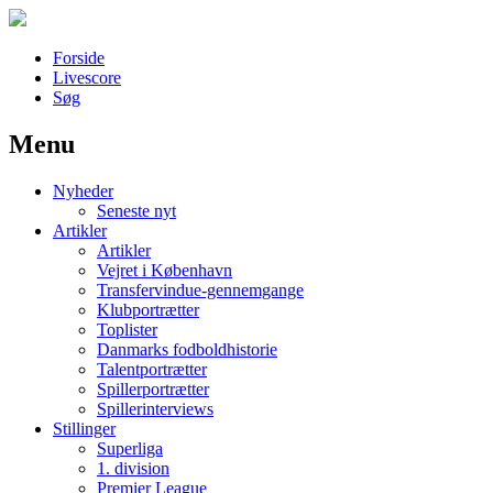
Forside
Livescore
Søg
Menu
Наши партнеры
Nyheder
лучшие займы
Seneste nyt
Artikler
Artikler
Vejret i København
Transfervindue-gennemgange
Klubportrætter
Toplister
Danmarks fodboldhistorie
Talentportrætter
Spillerportrætter
Spillerinterviews
Stillinger
Superliga
1. division
Premier League