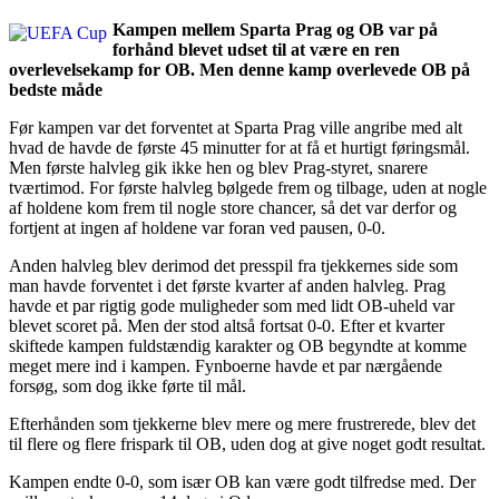
Kampen mellem Sparta Prag og OB var på
forhånd blevet udset til at være en ren
overlevelsekamp for OB. Men denne kamp overlevede OB på
bedste måde
Før kampen var det forventet at Sparta Prag ville angribe med alt
hvad de havde de første 45 minutter for at få et hurtigt føringsmål.
Men første halvleg gik ikke hen og blev Prag-styret, snarere
tværtimod. For første halvleg bølgede frem og tilbage, uden at nogle
af holdene kom frem til nogle store chancer, så det var derfor og
fortjent at ingen af holdene var foran ved pausen, 0-0.
Anden halvleg blev derimod det presspil fra tjekkernes side som
man havde forventet i det første kvarter af anden halvleg. Prag
havde et par rigtig gode muligheder som med lidt OB-uheld var
blevet scoret på. Men der stod altså fortsat 0-0. Efter et kvarter
skiftede kampen fuldstændig karakter og OB begyndte at komme
meget mere ind i kampen. Fynboerne havde et par nærgående
forsøg, som dog ikke førte til mål.
Efterhånden som tjekkerne blev mere og mere frustrerede, blev det
til flere og flere frispark til OB, uden dog at give noget godt resultat.
Kampen endte 0-0, som især OB kan være godt tilfredse med. Der