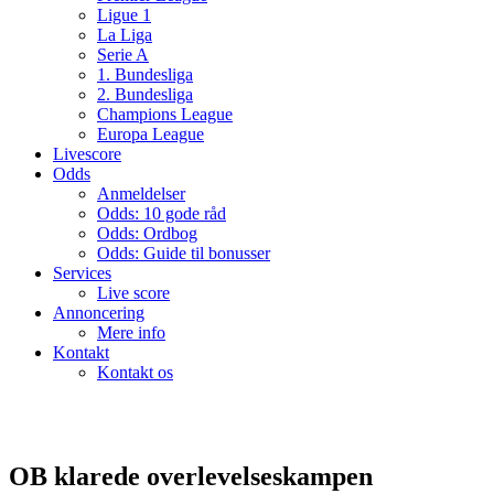
Ligue 1
La Liga
Serie A
1. Bundesliga
2. Bundesliga
Champions League
Europa League
Livescore
Odds
Anmeldelser
Odds: 10 gode råd
Odds: Ordbog
Odds: Guide til bonusser
Services
Live score
Annoncering
Mere info
Kontakt
Kontakt os
OB klarede overlevelseskampen