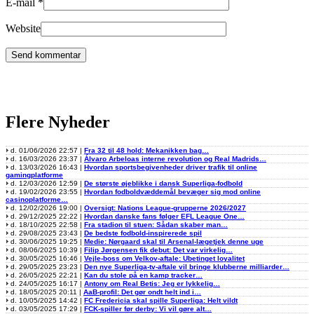
E-mail
*
Website
Flere Nyheder
d. 01/06/2026 22:57 |
Fra 32 til 48 hold: Mekanikken bag…
d. 16/03/2026 23:37 |
Álvaro Arbeloas interne revolution og Real Madrids…
d. 13/03/2026 16:43 |
Hvordan sportsbegivenheder driver trafik til online
gamingplatforme
d. 12/03/2026 12:59 |
De største øjeblikke i dansk Superliga-fodbold
d. 19/02/2026 23:55 |
Hvordan fodboldvæddemål bevæger sig mod online
casinoplatforme…
d. 12/02/2026 19:00 |
Oversigt: Nations League-grupperne 2026/2027
d. 29/12/2025 22:22 |
Hvordan danske fans følger EFL League One…
d. 18/10/2025 22:58 |
Fra stadion til stuen: Sådan skaber man…
d. 29/08/2025 23:43 |
De bedste fodbold-inspirerede spil
d. 30/06/2025 19:25 |
Medie: Nørgaard skal til Arsenal-lægetjek denne uge
d. 08/06/2025 10:39 |
Filip Jørgensen fik debut: Det var virkelig…
d. 30/05/2025 16:46 |
Vejle-boss om Velkov-aftale: Ubetinget loyalitet
d. 29/05/2025 23:23 |
Den nye Superliga-tv-aftale vil bringe klubberne milliarder…
d. 26/05/2025 22:21 |
Kan du stole på en kamp tracker…
d. 24/05/2025 16:17 |
Antony om Real Betis: Jeg er lykkelig…
d. 18/05/2025 20:11 |
AaB-profil: Det gør ondt helt ind i…
d. 10/05/2025 14:42 |
FC Fredericia skal spille Superliga: Helt vildt
d. 03/05/2025 17:29 |
FCK-spiller før derby: Vi vil gøre alt…