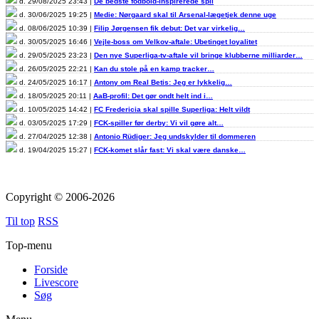
d. 29/08/2025 23:43 |
De bedste fodbold-inspirerede spil
d. 30/06/2025 19:25 |
Medie: Nørgaard skal til Arsenal-lægetjek denne uge
d. 08/06/2025 10:39 |
Filip Jørgensen fik debut: Det var virkelig…
d. 30/05/2025 16:46 |
Vejle-boss om Velkov-aftale: Ubetinget loyalitet
d. 29/05/2025 23:23 |
Den nye Superliga-tv-aftale vil bringe klubberne milliarder…
d. 26/05/2025 22:21 |
Kan du stole på en kamp tracker…
d. 24/05/2025 16:17 |
Antony om Real Betis: Jeg er lykkelig…
d. 18/05/2025 20:11 |
AaB-profil: Det gør ondt helt ind i…
d. 10/05/2025 14:42 |
FC Fredericia skal spille Superliga: Helt vildt
d. 03/05/2025 17:29 |
FCK-spiller før derby: Vi vil gøre alt…
d. 27/04/2025 12:38 |
Antonio Rüdiger: Jeg undskylder til dommeren
d. 19/04/2025 15:27 |
FCK-komet slår fast: Vi skal være danske…
Copyright © 2006-2026
Til top
RSS
Top-menu
Forside
Livescore
Søg