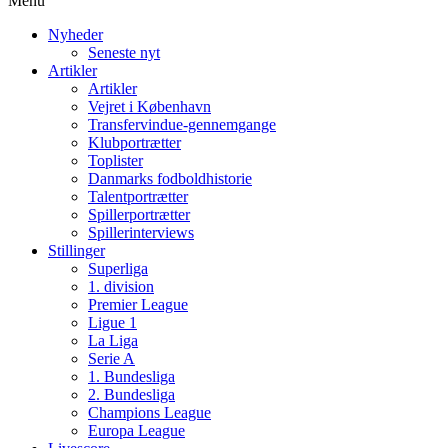
Menu
Nyheder
Seneste nyt
Artikler
Artikler
Vejret i København
Transfervindue-gennemgange
Klubportrætter
Toplister
Danmarks fodboldhistorie
Talentportrætter
Spillerportrætter
Spillerinterviews
Stillinger
Superliga
1. division
Premier League
Ligue 1
La Liga
Serie A
1. Bundesliga
2. Bundesliga
Champions League
Europa League