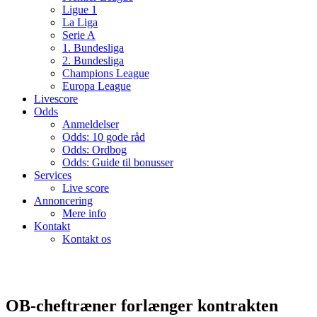
Ligue 1
La Liga
Serie A
1. Bundesliga
2. Bundesliga
Champions League
Europa League
Livescore
Odds
Anmeldelser
Odds: 10 gode råd
Odds: Ordbog
Odds: Guide til bonusser
Services
Live score
Annoncering
Mere info
Kontakt
Kontakt os
OB-cheftræner forlænger kontrakten