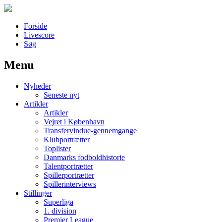
Forside
Livescore
Søg
Menu
Наши партнеры
Nyheder
лучшие займы
Seneste nyt
Artikler
Artikler
Vejret i København
Transfervindue-gennemgange
Klubportrætter
Toplister
Danmarks fodboldhistorie
Talentportrætter
Spillerportrætter
Spillerinterviews
Stillinger
Superliga
1. division
Premier League