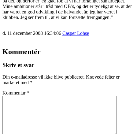
på det, og derfor er jeg glad for, at vi har forlænget samarbejdet.
Mine ambitioner står i tråd med OB’s, og det er tydeligt at se, at der
har været en god udvikling i de halvandet år, jeg har været i
klubben. Jeg ser frem til, at vi kan fortsætte fremgangen.”
d. 11 december 2008 16:34:06
Casper Lohse
Kommentér
Skriv et svar
Din e-mailadresse vil ikke blive publiceret.
Krævede felter er
markeret med
*
Kommentar
*