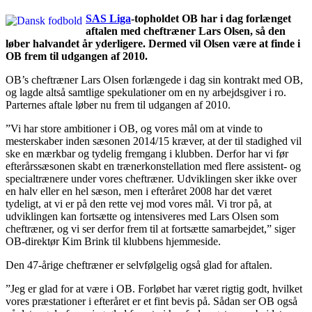
SAS Liga
-topholdet OB har i dag forlænget
aftalen med cheftræner Lars Olsen, så den
løber halvandet år yderligere. Dermed vil Olsen være at finde i
OB frem til udgangen af 2010.
OB’s cheftræner Lars Olsen forlængede i dag sin kontrakt med OB,
og lagde altså samtlige spekulationer om en ny arbejdsgiver i ro.
Parternes aftale løber nu frem til udgangen af 2010.
”Vi har store ambitioner i OB, og vores mål om at vinde to
mesterskaber inden sæsonen 2014/15 kræver, at der til stadighed vil
ske en mærkbar og tydelig fremgang i klubben. Derfor har vi før
efterårssæsonen skabt en trænerkonstellation med flere assistent- og
specialtrænere under vores cheftræner. Udviklingen sker ikke over
en halv eller en hel sæson, men i efteråret 2008 har det været
tydeligt, at vi er på den rette vej mod vores mål. Vi tror på, at
udviklingen kan fortsætte og intensiveres med Lars Olsen som
cheftræner, og vi ser derfor frem til at fortsætte samarbejdet,” siger
OB-direktør Kim Brink til klubbens hjemmeside.
Den 47-årige cheftræner er selvfølgelig også glad for aftalen.
”Jeg er glad for at være i OB. Forløbet har været rigtig godt, hvilket
vores præstationer i efteråret er et fint bevis på. Sådan ser OB også