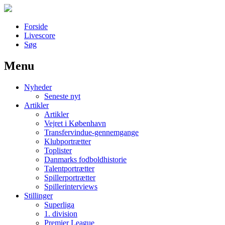
Forside
Livescore
Søg
Menu
Наши партнеры
Nyheder
лучшие займы
Seneste nyt
Artikler
Artikler
Vejret i København
Transfervindue-gennemgange
Klubportrætter
Toplister
Danmarks fodboldhistorie
Talentportrætter
Spillerportrætter
Spillerinterviews
Stillinger
Superliga
1. division
Premier League