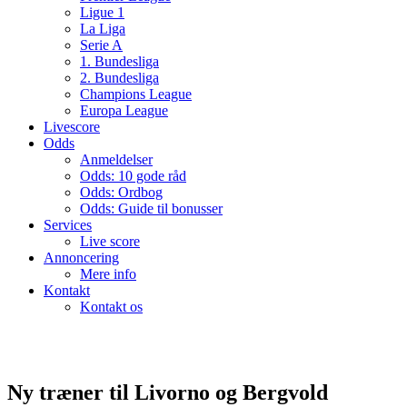
Ligue 1
La Liga
Serie A
1. Bundesliga
2. Bundesliga
Champions League
Europa League
Livescore
Odds
Anmeldelser
Odds: 10 gode råd
Odds: Ordbog
Odds: Guide til bonusser
Services
Live score
Annoncering
Mere info
Kontakt
Kontakt os
Ny træner til Livorno og Bergvold