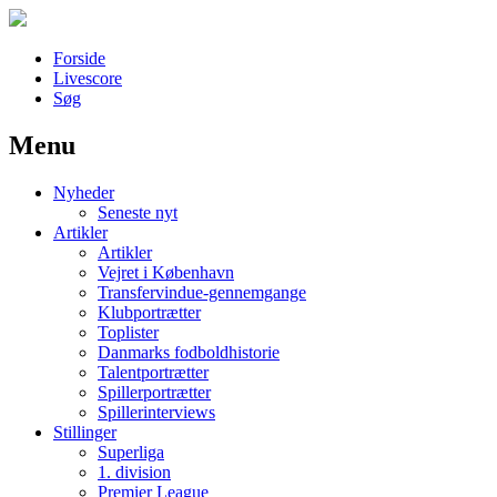
Forside
Livescore
Søg
Menu
Наши партнеры
Nyheder
лучшие займы
Seneste nyt
Artikler
Artikler
Vejret i København
Transfervindue-gennemgange
Klubportrætter
Toplister
Danmarks fodboldhistorie
Talentportrætter
Spillerportrætter
Spillerinterviews
Stillinger
Superliga
1. division
Premier League