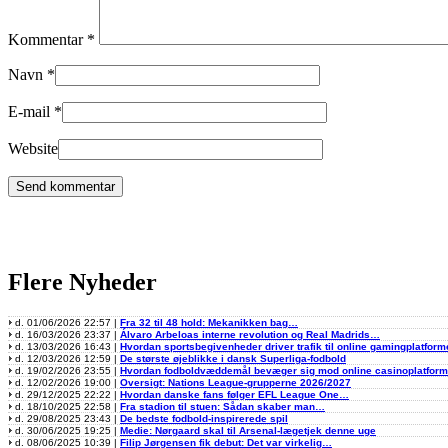
Kommentar
*
Navn
*
E-mail
*
Website
Flere Nyheder
d. 01/06/2026 22:57 |
Fra 32 til 48 hold: Mekanikken bag…
d. 16/03/2026 23:37 |
Álvaro Arbeloas interne revolution og Real Madrids…
d. 13/03/2026 16:43 |
Hvordan sportsbegivenheder driver trafik til online gamingplatform
d. 12/03/2026 12:59 |
De største øjeblikke i dansk Superliga-fodbold
d. 19/02/2026 23:55 |
Hvordan fodboldvæddemål bevæger sig mod online casinoplatfor
d. 12/02/2026 19:00 |
Oversigt: Nations League-grupperne 2026/2027
d. 29/12/2025 22:22 |
Hvordan danske fans følger EFL League One…
d. 18/10/2025 22:58 |
Fra stadion til stuen: Sådan skaber man…
d. 29/08/2025 23:43 |
De bedste fodbold-inspirerede spil
d. 30/06/2025 19:25 |
Medie: Nørgaard skal til Arsenal-lægetjek denne uge
d. 08/06/2025 10:39 |
Filip Jørgensen fik debut: Det var virkelig…