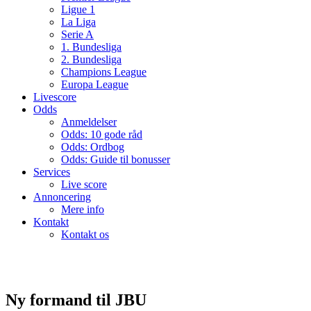
Ligue 1
La Liga
Serie A
1. Bundesliga
2. Bundesliga
Champions League
Europa League
Livescore
Odds
Anmeldelser
Odds: 10 gode råd
Odds: Ordbog
Odds: Guide til bonusser
Services
Live score
Annoncering
Mere info
Kontakt
Kontakt os
Ny formand til JBU