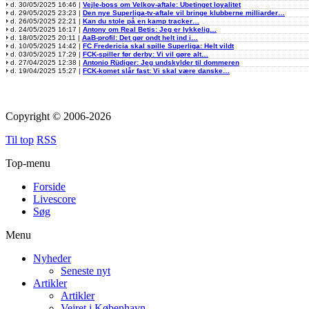
d. 30/05/2025 16:46 |
Vejle-boss om Velkov-aftale: Ubetinget loyalitet
d. 29/05/2025 23:23 |
Den nye Superliga-tv-aftale vil bringe klubberne milliarder…
d. 26/05/2025 22:21 |
Kan du stole på en kamp tracker…
d. 24/05/2025 16:17 |
Antony om Real Betis: Jeg er lykkelig…
d. 18/05/2025 20:11 |
AaB-profil: Det gør ondt helt ind i…
d. 10/05/2025 14:42 |
FC Fredericia skal spille Superliga: Helt vildt
d. 03/05/2025 17:29 |
FCK-spiller før derby: Vi vil gøre alt…
d. 27/04/2025 12:38 |
Antonio Rüdiger: Jeg undskylder til dommeren
d. 19/04/2025 15:27 |
FCK-komet slår fast: Vi skal være danske…
Copyright © 2006-2026
Til top
RSS
Top-menu
Forside
Livescore
Søg
Menu
Nyheder
Seneste nyt
Artikler
Artikler
Vejret i København