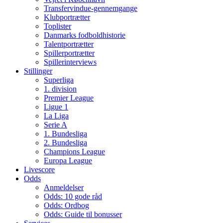
Transfervindue-gennemgange
Klubportrætter
Toplister
Danmarks fodboldhistorie
Talentportrætter
Spillerportrætter
Spillerinterviews
Stillinger
Superliga
1. division
Premier League
Ligue 1
La Liga
Serie A
1. Bundesliga
2. Bundesliga
Champions League
Europa League
Livescore
Odds
Anmeldelser
Odds: 10 gode råd
Odds: Ordbog
Odds: Guide til bonusser