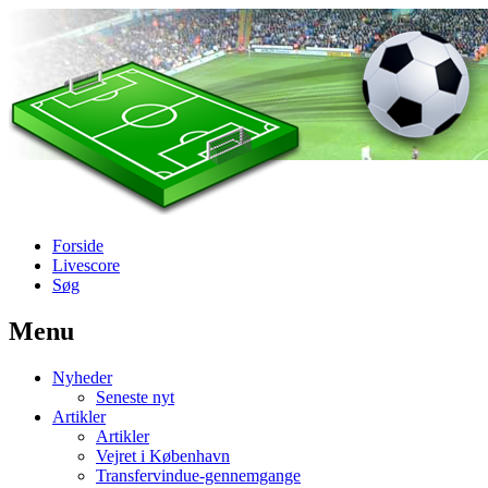
Forside
Livescore
Søg
Menu
Наши партнеры
Nyheder
лучшие займы
Seneste nyt
Artikler
Artikler
Vejret i København
Transfervindue-gennemgange