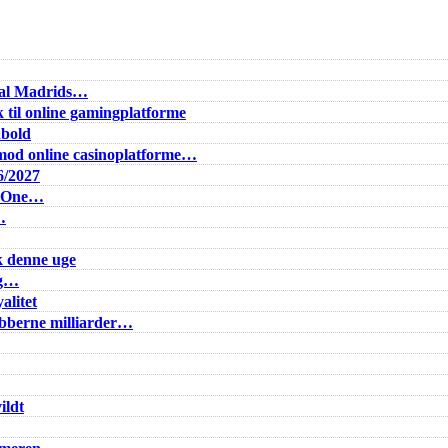
Real Madrids…
 til online gamingplatforme
dbold
od online casinoplatforme…
6/2027
e One…
…
k denne uge
ig…
alitet
lubberne milliarder…
ildt