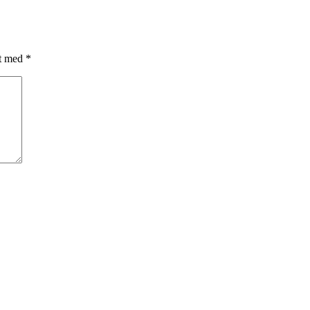
et med
*