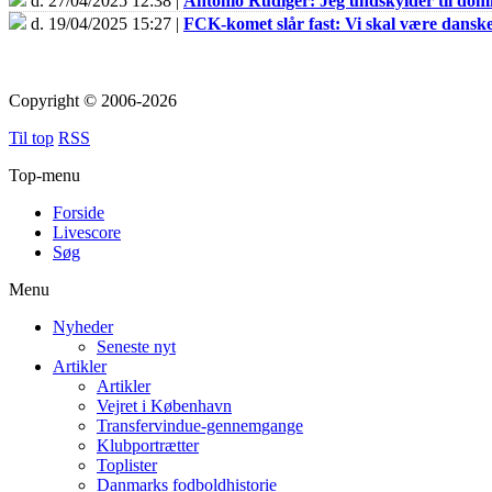
d. 27/04/2025 12:38 |
Antonio Rüdiger: Jeg undskylder til do
d. 19/04/2025 15:27 |
FCK-komet slår fast: Vi skal være dans
Copyright © 2006-2026
Til top
RSS
Top-menu
Forside
Livescore
Søg
Menu
Nyheder
Seneste nyt
Artikler
Artikler
Vejret i København
Transfervindue-gennemgange
Klubportrætter
Toplister
Danmarks fodboldhistorie