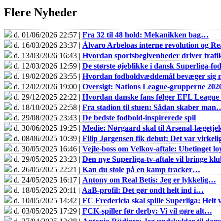
Flere Nyheder
d. 01/06/2026 22:57 |
Fra 32 til 48 hold: Mekanikken bag…
d. 16/03/2026 23:37 |
Álvaro Arbeloas interne revolution og 
d. 13/03/2026 16:43 |
Hvordan sportsbegivenheder driver trafik
d. 12/03/2026 12:59 |
De største øjeblikke i dansk Superliga-fo
d. 19/02/2026 23:55 |
Hvordan fodboldvæddemål bevæger sig m
d. 12/02/2026 19:00 |
Oversigt: Nations League-grupperne 202
d. 29/12/2025 22:22 |
Hvordan danske fans følger EFL Leagu
d. 18/10/2025 22:58 |
Fra stadion til stuen: Sådan skaber man
d. 29/08/2025 23:43 |
De bedste fodbold-inspirerede spil
d. 30/06/2025 19:25 |
Medie: Nørgaard skal til Arsenal-lægetje
d. 08/06/2025 10:39 |
Filip Jørgensen fik debut: Det var virkel
d. 30/05/2025 16:46 |
Vejle-boss om Velkov-aftale: Ubetinget loy
d. 29/05/2025 23:23 |
Den nye Superliga-tv-aftale vil bringe k
d. 26/05/2025 22:21 |
Kan du stole på en kamp tracker…
d. 24/05/2025 16:17 |
Antony om Real Betis: Jeg er lykkelig…
d. 18/05/2025 20:11 |
AaB-profil: Det gør ondt helt ind i…
d. 10/05/2025 14:42 |
FC Fredericia skal spille Superliga: Helt v
d. 03/05/2025 17:29 |
FCK-spiller før derby: Vi vil gøre alt…