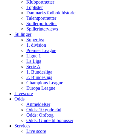
Klubportrætter
Toplister
Danmarks fodboldhistorie
Talentportrætter
Spillerportrætter
Spillerinterviews
Stillinger
Superliga
1. division
Premier League
Ligue 1
La Liga
Serie A
1. Bundesliga
2. Bundesliga
Champions League
Europa League
Livescore
Odds
Anmeldelser
Odds: 10 gode råd
Odds: Ordbog
Odds: Guide til bonusser
Services
Live score