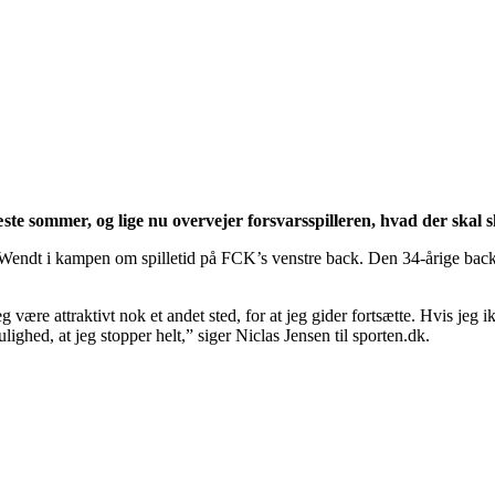
e sommer, og lige nu overvejer forsvarsspilleren, hvad der skal s
Wendt i kampen om spilletid på FCK’s venstre back. Den 34-årige backs
 være attraktivt nok et andet sted, for at jeg gider fortsætte. Hvis jeg i
ighed, at jeg stopper helt,” siger Niclas Jensen til sporten.dk.