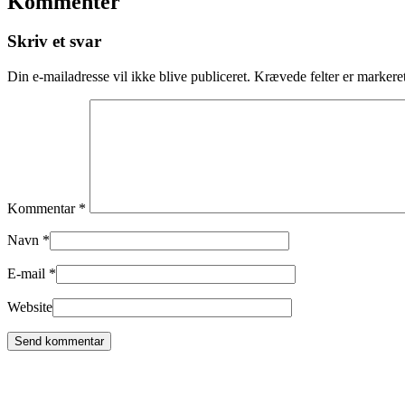
Kommentér
Skriv et svar
Din e-mailadresse vil ikke blive publiceret.
Krævede felter er marker
Kommentar
*
Navn
*
E-mail
*
Website