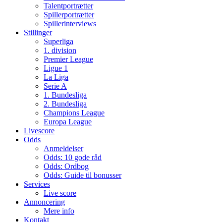
Talentportrætter
Spillerportrætter
Spillerinterviews
Stillinger
Superliga
1. division
Premier League
Ligue 1
La Liga
Serie A
1. Bundesliga
2. Bundesliga
Champions League
Europa League
Livescore
Odds
Anmeldelser
Odds: 10 gode råd
Odds: Ordbog
Odds: Guide til bonusser
Services
Live score
Annoncering
Mere info
Kontakt