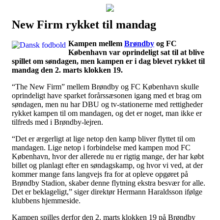
New Firm rykket til mandag
Наши партнеры
Kampen mellem
Brøndby
og FC
лучшие займы
København var oprindeligt sat til at blive
spillet om søndagen, men kampen er i dag blevet rykket til
mandag den 2. marts klokken 19.
“The New Firm” mellem Brøndby og FC København skulle
oprindeligt have sparket forårssæsonen igang med et brag om
søndagen, men nu har DBU og tv-stationerne med rettigheder
rykket kampen til om mandagen, og det er noget, man ikke er
tilfreds med i Brøndby-lejren.
“Det er ærgerligt at lige netop den kamp bliver flyttet til om
mandagen. Lige netop i forbindelse med kampen mod FC
København, hvor der allerede nu er rigtig mange, der har købt
billet og planlagt efter en søndagskamp, og hvor vi ved, at der
kommer mange fans langvejs fra for at opleve opgøret på
Brøndby Stadion, skaber denne flytning ekstra besvær for alle.
Det er beklageligt,” siger direktør Hermann Haraldsson ifølge
klubbens hjemmeside.
Kampen spilles derfor den 2. marts klokken 19 på Brøndby