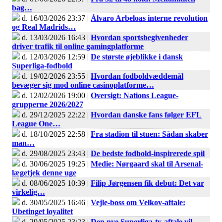
bag…
d. 16/03/2026 23:37 |
Álvaro Arbeloas interne revolution
og Real Madrids…
d. 13/03/2026 16:43 |
Hvordan sportsbegivenheder
driver trafik til online gamingplatforme
d. 12/03/2026 12:59 |
De største øjeblikke i dansk
Superliga-fodbold
d. 19/02/2026 23:55 |
Hvordan fodboldvæddemål
bevæger sig mod online casinoplatforme…
d. 12/02/2026 19:00 |
Oversigt: Nations League-
grupperne 2026/2027
d. 29/12/2025 22:22 |
Hvordan danske fans følger EFL
League One…
d. 18/10/2025 22:58 |
Fra stadion til stuen: Sådan skaber
man…
d. 29/08/2025 23:43 |
De bedste fodbold-inspirerede spil
d. 30/06/2025 19:25 |
Medie: Nørgaard skal til Arsenal-
lægetjek denne uge
d. 08/06/2025 10:39 |
Filip Jørgensen fik debut: Det var
virkelig…
d. 30/05/2025 16:46 |
Vejle-boss om Velkov-aftale:
Ubetinget loyalitet
d. 29/05/2025 23:23 |
Den nye Superliga-tv-aftale vil