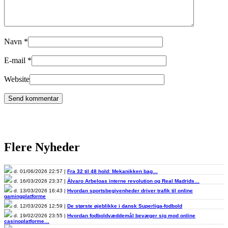
Navn
*
E-mail
*
Website
Flere Nyheder
d. 01/06/2026 22:57 |
Fra 32 til 48 hold: Mekanikken bag…
d. 16/03/2026 23:37 |
Álvaro Arbeloas interne revolution og Real Madrids…
d. 13/03/2026 16:43 |
Hvordan sportsbegivenheder driver trafik til online
gamingplatforme
d. 12/03/2026 12:59 |
De største øjeblikke i dansk Superliga-fodbold
d. 19/02/2026 23:55 |
Hvordan fodboldvæddemål bevæger sig mod online
casinoplatforme…