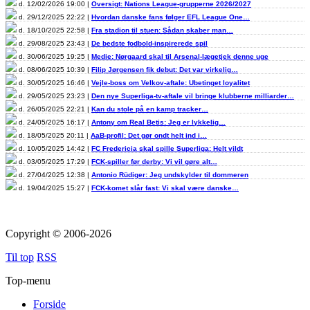
d. 12/02/2026 19:00 |
Oversigt: Nations League-grupperne 2026/2027
d. 29/12/2025 22:22 |
Hvordan danske fans følger EFL League One…
d. 18/10/2025 22:58 |
Fra stadion til stuen: Sådan skaber man…
d. 29/08/2025 23:43 |
De bedste fodbold-inspirerede spil
d. 30/06/2025 19:25 |
Medie: Nørgaard skal til Arsenal-lægetjek denne uge
d. 08/06/2025 10:39 |
Filip Jørgensen fik debut: Det var virkelig…
d. 30/05/2025 16:46 |
Vejle-boss om Velkov-aftale: Ubetinget loyalitet
d. 29/05/2025 23:23 |
Den nye Superliga-tv-aftale vil bringe klubberne milliarder…
d. 26/05/2025 22:21 |
Kan du stole på en kamp tracker…
d. 24/05/2025 16:17 |
Antony om Real Betis: Jeg er lykkelig…
d. 18/05/2025 20:11 |
AaB-profil: Det gør ondt helt ind i…
d. 10/05/2025 14:42 |
FC Fredericia skal spille Superliga: Helt vildt
d. 03/05/2025 17:29 |
FCK-spiller før derby: Vi vil gøre alt…
d. 27/04/2025 12:38 |
Antonio Rüdiger: Jeg undskylder til dommeren
d. 19/04/2025 15:27 |
FCK-komet slår fast: Vi skal være danske…
Copyright © 2006-2026
Til top
RSS
Top-menu
Forside