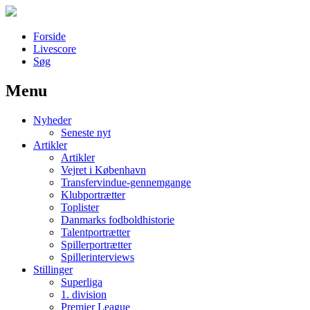
Forside
Livescore
Søg
Menu
Наши партнеры
Nyheder
лучшие займы
Seneste nyt
Artikler
Artikler
Vejret i København
Transfervindue-gennemgange
Klubportrætter
Toplister
Danmarks fodboldhistorie
Talentportrætter
Spillerportrætter
Spillerinterviews
Stillinger
Superliga
1. division
Premier League