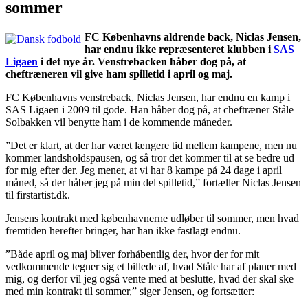
sommer
FC Københavns aldrende back, Niclas Jensen,
har endnu ikke repræsenteret klubben i
SAS
Ligaen
i det nye år. Venstrebacken håber dog på, at
cheftræneren vil give ham spilletid i april og maj.
FC Københavns venstreback, Niclas Jensen, har endnu en kamp i
SAS Ligaen i 2009 til gode. Han håber dog på, at cheftræner Ståle
Solbakken vil benytte ham i de kommende måneder.
”Det er klart, at der har været længere tid mellem kampene, men nu
kommer landsholdspausen, og så tror det kommer til at se bedre ud
for mig efter der. Jeg mener, at vi har 8 kampe på 24 dage i april
måned, så der håber jeg på min del spilletid,” fortæller Niclas Jensen
til firstartist.dk.
Jensens kontrakt med københavnerne udløber til sommer, men hvad
fremtiden herefter bringer, har han ikke fastlagt endnu.
”Både april og maj bliver forhåbentlig der, hvor der for mit
vedkommende tegner sig et billede af, hvad Ståle har af planer med
mig, og derfor vil jeg også vente med at beslutte, hvad der skal ske
med min kontrakt til sommer,” siger Jensen, og fortsætter: