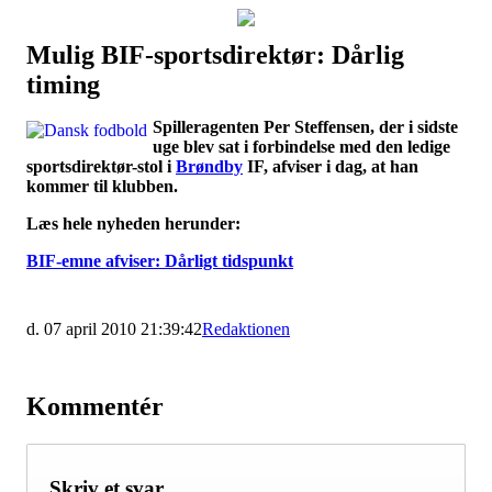
Mulig BIF-sportsdirektør: Dårlig
Наши партнеры
timing
лучшие займы
Spilleragenten Per Steffensen, der i sidste
uge blev sat i forbindelse med den ledige
sportsdirektør-stol i
Brøndby
IF, afviser i dag, at han
kommer til klubben.
Læs hele nyheden herunder:
BIF-emne afviser: Dårligt tidspunkt
d. 07 april 2010 21:39:42
Redaktionen
Kommentér
Skriv et svar