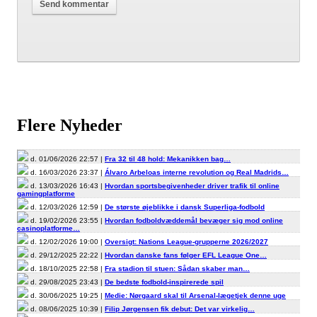
Flere Nyheder
d. 01/06/2026 22:57 |
Fra 32 til 48 hold: Mekanikken bag…
d. 16/03/2026 23:37 |
Álvaro Arbeloas interne revolution og Real Madrids…
d. 13/03/2026 16:43 |
Hvordan sportsbegivenheder driver trafik til online
gamingplatforme
d. 12/03/2026 12:59 |
De største øjeblikke i dansk Superliga-fodbold
d. 19/02/2026 23:55 |
Hvordan fodboldvæddemål bevæger sig mod online
casinoplatforme…
d. 12/02/2026 19:00 |
Oversigt: Nations League-grupperne 2026/2027
d. 29/12/2025 22:22 |
Hvordan danske fans følger EFL League One…
d. 18/10/2025 22:58 |
Fra stadion til stuen: Sådan skaber man…
d. 29/08/2025 23:43 |
De bedste fodbold-inspirerede spil
d. 30/06/2025 19:25 |
Medie: Nørgaard skal til Arsenal-lægetjek denne uge
d. 08/06/2025 10:39 |
Filip Jørgensen fik debut: Det var virkelig…