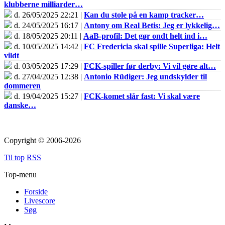
klubberne milliarder…
d. 26/05/2025 22:21 |
Kan du stole på en kamp tracker…
d. 24/05/2025 16:17 |
Antony om Real Betis: Jeg er lykkelig…
d. 18/05/2025 20:11 |
AaB-profil: Det gør ondt helt ind i…
d. 10/05/2025 14:42 |
FC Fredericia skal spille Superliga: Helt
vildt
d. 03/05/2025 17:29 |
FCK-spiller før derby: Vi vil gøre alt…
d. 27/04/2025 12:38 |
Antonio Rüdiger: Jeg undskylder til
dommeren
d. 19/04/2025 15:27 |
FCK-komet slår fast: Vi skal være
danske…
Copyright © 2006-2026
Til top
RSS
Top-menu
Forside
Livescore
Søg