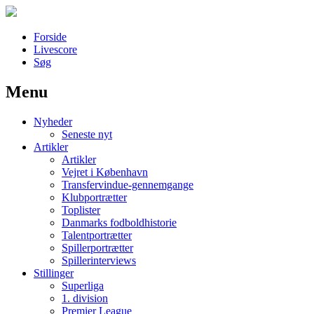
Forside
Livescore
Søg
Menu
Наши партнеры
Nyheder
лучшие займы
Seneste nyt
Artikler
Artikler
Vejret i København
Transfervindue-gennemgange
Klubportrætter
Toplister
Danmarks fodboldhistorie
Talentportrætter
Spillerportrætter
Spillerinterviews
Stillinger
Superliga
1. division
Premier League