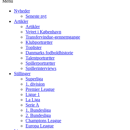
Menu
Nyheder
Seneste nyt
Artikler
Artikler
Vejret i København
Transfervindue-gennemgange
Klubportrætter
Toplister
Danmarks fodboldhistorie
Talentportrætter
Spillerportrætter
Spillerinterviews
Stillinger
Superliga
1. division
Premier League
Ligue 1
La Liga
Serie A
1. Bundesliga
2. Bundesliga
Champions League
Europa League