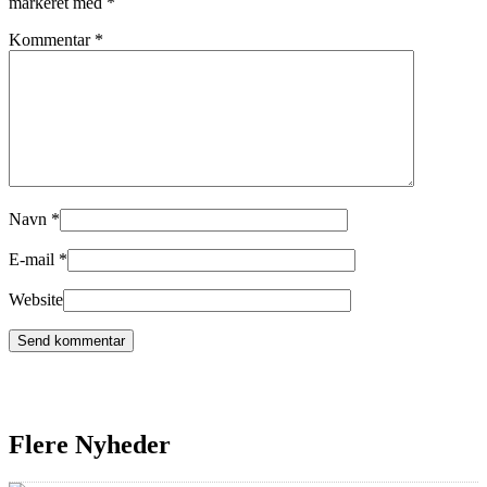
markeret med
*
Kommentar
*
Navn
*
E-mail
*
Website
Flere Nyheder