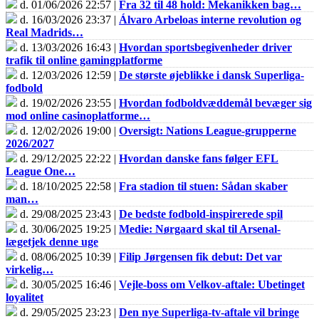
d. 01/06/2026 22:57 |
Fra 32 til 48 hold: Mekanikken bag…
d. 16/03/2026 23:37 |
Álvaro Arbeloas interne revolution og
Real Madrids…
d. 13/03/2026 16:43 |
Hvordan sportsbegivenheder driver
trafik til online gamingplatforme
d. 12/03/2026 12:59 |
De største øjeblikke i dansk Superliga-
fodbold
d. 19/02/2026 23:55 |
Hvordan fodboldvæddemål bevæger sig
mod online casinoplatforme…
d. 12/02/2026 19:00 |
Oversigt: Nations League-grupperne
2026/2027
d. 29/12/2025 22:22 |
Hvordan danske fans følger EFL
League One…
d. 18/10/2025 22:58 |
Fra stadion til stuen: Sådan skaber
man…
d. 29/08/2025 23:43 |
De bedste fodbold-inspirerede spil
d. 30/06/2025 19:25 |
Medie: Nørgaard skal til Arsenal-
lægetjek denne uge
d. 08/06/2025 10:39 |
Filip Jørgensen fik debut: Det var
virkelig…
d. 30/05/2025 16:46 |
Vejle-boss om Velkov-aftale: Ubetinget
loyalitet
d. 29/05/2025 23:23 |
Den nye Superliga-tv-aftale vil bringe