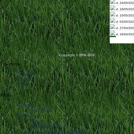
d. 24/05/202
d. 18/05/202
d. 10/05/202
d. 03/05/202
d. 27/04/202
d. 19/04/202
Copyright © 2006-2026
Top-menu
Forside
Livescore
Søg
Menu
Nyheder
Seneste nyt
Artikler
Artikler
Vejret i København
Transfervindue-gennemgange