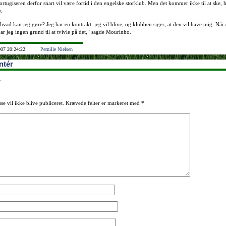
portugiseren derfor snart vil være fortid i den engelske storklub. Men det kommer ikke til at ske, h
v.
 hvad kan jeg gøre? Jeg har en kontrakt, jeg vil blive, og klubben siger, at den vil have mig. Når 
 har jeg ingen grund til at tvivle på det,” sagde Mourinho.
007 20:24:22
Pernille Nielsen
tér
r
se vil ikke blive publiceret.
Krævede felter er markeret med
*