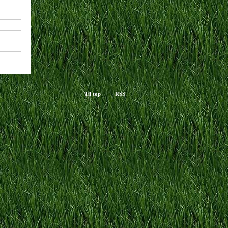
Til top
RSS