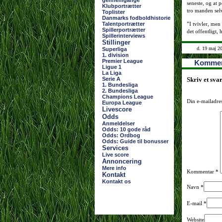
gennemgange
seneste, og at 
Klubportrætter
tro manden sel
Toplister
Danmarks fodboldhistorie
Talentportrætter
”I tvivler, men
Spillerportrætter
det offentligt,
Spillerinterviews
Stillinger
d. 19 maj 2
Superliga
1. division
Premier League
Kommen
Ligue 1
La Liga
Serie A
Skriv et sva
1. Bundesliga
2. Bundesliga
Champions League
Din e-mailadres
Europa League
Livescore
Odds
Anmeldelser
Odds: 10 gode råd
Odds: Ordbog
Odds: Guide til bonusser
Services
Live score
Annoncering
Mere info
Kommentar
*
Kontakt
Kontakt os
Navn
*
E-mail
*
Website