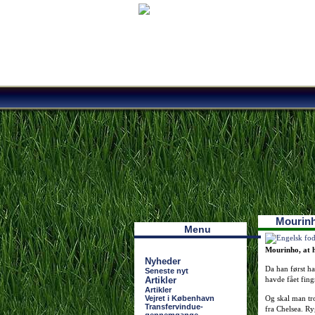
Наши партнеры
лучшие займы
Mourinh
Menu
Mourinho, at h
Nyheder
Da han først ha
Seneste nyt
Artikler
havde fået fing
Artikler
Vejret i København
Og skal man tro
Transfervindue-
fra Chelsea. Ry