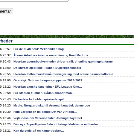
yheder
6 22:57 |
Fra 32 til 48 hold: Mekanikken bag…
6 23:37 |
Álvaro Arbeloas interne revolution og Real Madrids…
6 16:43 |
Hvordan sportsbegivenheder driver trafik til online gamingplatforme
6 12:59 |
De største øjeblikke i dansk Superliga-fodbold
6 23:55 |
Hvordan fodboldvæddemål bevæger sig mod online casinoplatforme…
6 19:00 |
Oversigt: Nations League-grupperne 2026/2027
5 22:22 |
Hvordan danske fans følger EFL League One…
5 22:58 |
Fra stadion til stuen: Sådan skaber man…
5 23:43 |
De bedste fodbold-inspirerede spil
5 19:25 |
Medie: Nørgaard skal til Arsenal-lægetjek denne uge
5 10:39 |
Filip Jørgensen fik debut: Det var virkelig…
5 16:46 |
Vejle-boss om Velkov-aftale: Ubetinget loyalitet
5 23:23 |
Den nye Superliga-tv-aftale vil bringe klubberne milliarder…
5 22:21 |
Kan du stole på en kamp tracker…