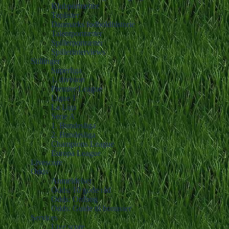
Klubportrætter
Toplister
Danmarks fodboldhistorie
Talentportrætter
Spillerportrætter
Spillerinterviews
Stillinger
Superliga
1. division
Premier League
Ligue 1
La Liga
Serie A
1. Bundesliga
2. Bundesliga
Champions League
Europa League
Livescore
Odds
Anmeldelser
Odds: 10 gode råd
Odds: Ordbog
Odds: Guide til bonusser
Services
Live score