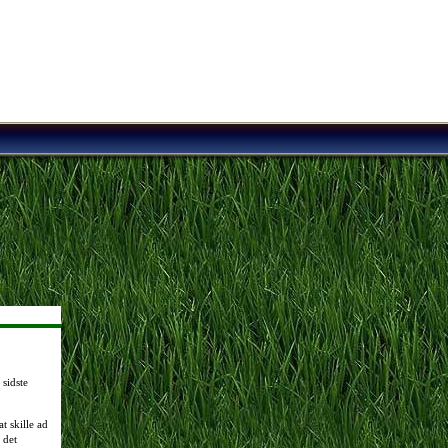
 sidste
t skille ad
 det