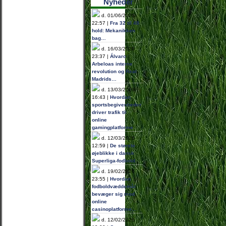
Nyheder
d. 01/06/2026
22:57 |
Fra 32 til 48
hold: Mekanikken
bag…
d. 16/03/2026
23:37 |
Álvaro
Arbeloas interne
revolution og Real
Madrids…
d. 13/03/2026
16:43 |
Hvordan
sportsbegivenheder
driver trafik til
online
gamingplatforme
d. 12/03/2026
12:59 |
De største
øjeblikke i dansk
Superliga-fodbold
d. 19/02/2026
23:55 |
Hvordan
fodboldvæddemål
bevæger sig mod
online
casinoplatforme…
d. 12/02/2026