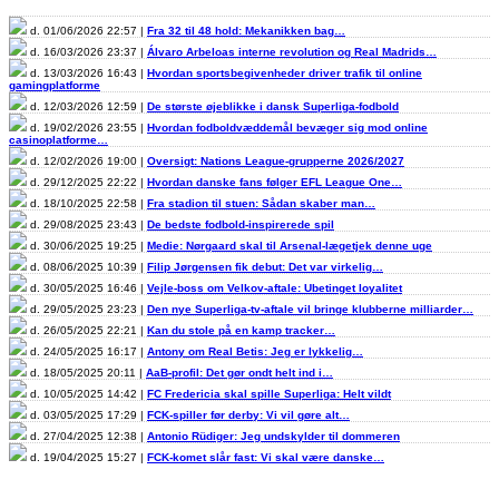
d. 01/06/2026 22:57 |
Fra 32 til 48 hold: Mekanikken bag…
d. 16/03/2026 23:37 |
Álvaro Arbeloas interne revolution og Real Madrids…
d. 13/03/2026 16:43 |
Hvordan sportsbegivenheder driver trafik til online
gamingplatforme
d. 12/03/2026 12:59 |
De største øjeblikke i dansk Superliga-fodbold
d. 19/02/2026 23:55 |
Hvordan fodboldvæddemål bevæger sig mod online
casinoplatforme…
d. 12/02/2026 19:00 |
Oversigt: Nations League-grupperne 2026/2027
d. 29/12/2025 22:22 |
Hvordan danske fans følger EFL League One…
d. 18/10/2025 22:58 |
Fra stadion til stuen: Sådan skaber man…
d. 29/08/2025 23:43 |
De bedste fodbold-inspirerede spil
d. 30/06/2025 19:25 |
Medie: Nørgaard skal til Arsenal-lægetjek denne uge
d. 08/06/2025 10:39 |
Filip Jørgensen fik debut: Det var virkelig…
d. 30/05/2025 16:46 |
Vejle-boss om Velkov-aftale: Ubetinget loyalitet
d. 29/05/2025 23:23 |
Den nye Superliga-tv-aftale vil bringe klubberne milliarder…
d. 26/05/2025 22:21 |
Kan du stole på en kamp tracker…
d. 24/05/2025 16:17 |
Antony om Real Betis: Jeg er lykkelig…
d. 18/05/2025 20:11 |
AaB-profil: Det gør ondt helt ind i…
d. 10/05/2025 14:42 |
FC Fredericia skal spille Superliga: Helt vildt
d. 03/05/2025 17:29 |
FCK-spiller før derby: Vi vil gøre alt…
d. 27/04/2025 12:38 |
Antonio Rüdiger: Jeg undskylder til dommeren
d. 19/04/2025 15:27 |
FCK-komet slår fast: Vi skal være danske…