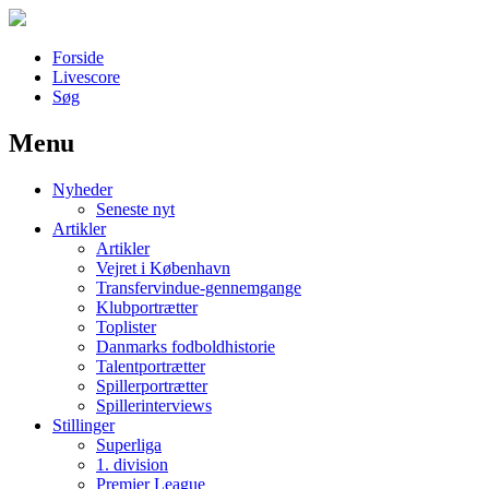
Forside
Livescore
Søg
Menu
Наши партнеры
Nyheder
лучшие займы
Seneste nyt
Artikler
Artikler
Vejret i København
Transfervindue-gennemgange
Klubportrætter
Toplister
Danmarks fodboldhistorie
Talentportrætter
Spillerportrætter
Spillerinterviews
Stillinger
Superliga
1. division
Premier League