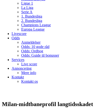
Ligue 1
La Liga
Serie A
1. Bundesliga
2. Bundesliga
Champions League
Europa League
Livescore
Odds
Anmeldelser
Odds: 10 gode råd
Odds: Ordbog
Odds: Guide til bonusser
Services
Live score
Annoncering
Mere info
Kontakt
Kontakt os
Milan-midtbaneprofil langtidsskadet