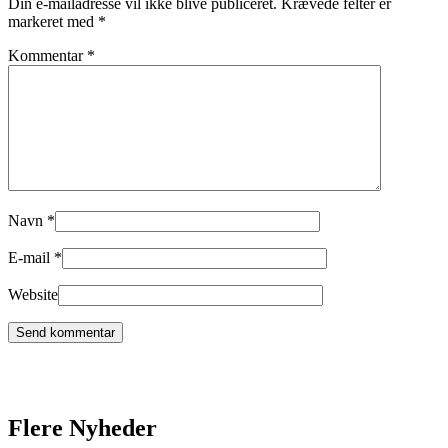
Din e-mailadresse vil ikke blive publiceret.
Krævede felter er
markeret med
*
Kommentar
*
Navn
*
E-mail
*
Website
Flere Nyheder