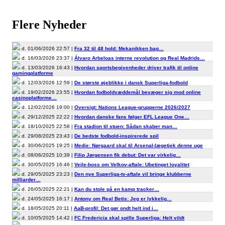
Flere Nyheder
d. 01/06/2026 22:57 |
Fra 32 til 48 hold: Mekanikken bag…
d. 16/03/2026 23:37 |
Álvaro Arbeloas interne revolution og Real Madrids…
d. 13/03/2026 16:43 |
Hvordan sportsbegivenheder driver trafik til online
gamingplatforme
d. 12/03/2026 12:59 |
De største øjeblikke i dansk Superliga-fodbold
d. 19/02/2026 23:55 |
Hvordan fodboldvæddemål bevæger sig mod online
casinoplatforme…
d. 12/02/2026 19:00 |
Oversigt: Nations League-grupperne 2026/2027
d. 29/12/2025 22:22 |
Hvordan danske fans følger EFL League One…
d. 18/10/2025 22:58 |
Fra stadion til stuen: Sådan skaber man…
d. 29/08/2025 23:43 |
De bedste fodbold-inspirerede spil
d. 30/06/2025 19:25 |
Medie: Nørgaard skal til Arsenal-lægetjek denne uge
d. 08/06/2025 10:39 |
Filip Jørgensen fik debut: Det var virkelig…
d. 30/05/2025 16:46 |
Vejle-boss om Velkov-aftale: Ubetinget loyalitet
d. 29/05/2025 23:23 |
Den nye Superliga-tv-aftale vil bringe klubberne
milliarder…
d. 26/05/2025 22:21 |
Kan du stole på en kamp tracker…
d. 24/05/2025 16:17 |
Antony om Real Betis: Jeg er lykkelig…
d. 18/05/2025 20:11 |
AaB-profil: Det gør ondt helt ind i…
d. 10/05/2025 14:42 |
FC Fredericia skal spille Superliga: Helt vildt