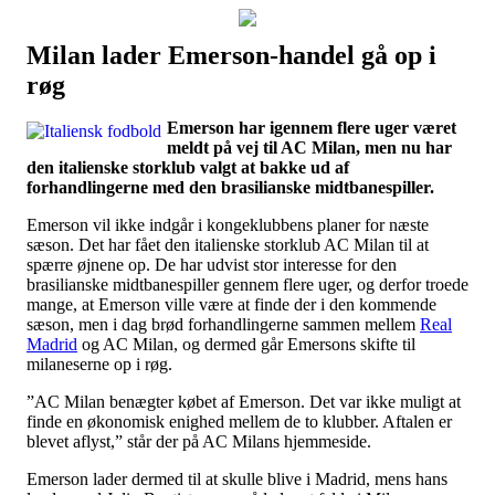
Milan lader Emerson-handel gå op i
Наши партнеры
røg
лучшие займы
Emerson har igennem flere uger været
meldt på vej til AC Milan, men nu har
den italienske storklub valgt at bakke ud af
forhandlingerne med den brasilianske midtbanespiller.
Emerson vil ikke indgår i kongeklubbens planer for næste
sæson. Det har fået den italienske storklub AC Milan til at
spærre øjnene op. De har udvist stor interesse for den
brasilianske midtbanespiller gennem flere uger, og derfor troede
mange, at Emerson ville være at finde der i den kommende
sæson, men i dag brød forhandlingerne sammen mellem
Real
Madrid
og AC Milan, og dermed går Emersons skifte til
milaneserne op i røg.
”AC Milan benægter købet af Emerson. Det var ikke muligt at
finde en økonomisk enighed mellem de to klubber. Aftalen er
blevet aflyst,” står der på AC Milans hjemmeside.
Emerson lader dermed til at skulle blive i Madrid, mens hans