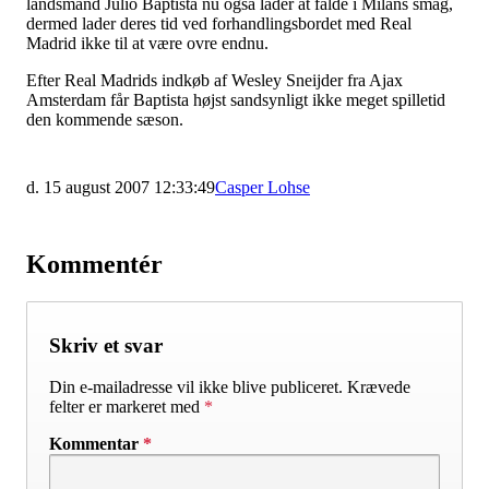
landsmand Julio Baptista nu også lader at falde i Milans smag,
dermed lader deres tid ved forhandlingsbordet med Real
Madrid ikke til at være ovre endnu.
Efter Real Madrids indkøb af Wesley Sneijder fra Ajax
Amsterdam får Baptista højst sandsynligt ikke meget spilletid
den kommende sæson.
d. 15 august 2007 12:33:49
Casper Lohse
Kommentér
Skriv et svar
Din e-mailadresse vil ikke blive publiceret.
Krævede
felter er markeret med
*
Kommentar
*