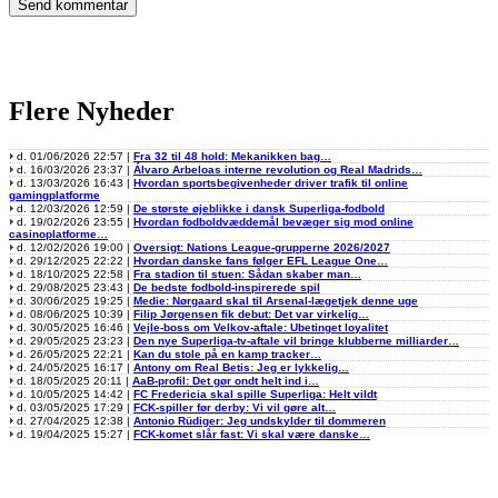
Flere Nyheder
d. 01/06/2026 22:57 |
Fra 32 til 48 hold: Mekanikken bag…
d. 16/03/2026 23:37 |
Álvaro Arbeloas interne revolution og Real Madrids…
d. 13/03/2026 16:43 |
Hvordan sportsbegivenheder driver trafik til online
gamingplatforme
d. 12/03/2026 12:59 |
De største øjeblikke i dansk Superliga-fodbold
d. 19/02/2026 23:55 |
Hvordan fodboldvæddemål bevæger sig mod online
casinoplatforme…
d. 12/02/2026 19:00 |
Oversigt: Nations League-grupperne 2026/2027
d. 29/12/2025 22:22 |
Hvordan danske fans følger EFL League One…
d. 18/10/2025 22:58 |
Fra stadion til stuen: Sådan skaber man…
d. 29/08/2025 23:43 |
De bedste fodbold-inspirerede spil
d. 30/06/2025 19:25 |
Medie: Nørgaard skal til Arsenal-lægetjek denne uge
d. 08/06/2025 10:39 |
Filip Jørgensen fik debut: Det var virkelig…
d. 30/05/2025 16:46 |
Vejle-boss om Velkov-aftale: Ubetinget loyalitet
d. 29/05/2025 23:23 |
Den nye Superliga-tv-aftale vil bringe klubberne milliarder…
d. 26/05/2025 22:21 |
Kan du stole på en kamp tracker…
d. 24/05/2025 16:17 |
Antony om Real Betis: Jeg er lykkelig…
d. 18/05/2025 20:11 |
AaB-profil: Det gør ondt helt ind i…
d. 10/05/2025 14:42 |
FC Fredericia skal spille Superliga: Helt vildt
d. 03/05/2025 17:29 |
FCK-spiller før derby: Vi vil gøre alt…
d. 27/04/2025 12:38 |
Antonio Rüdiger: Jeg undskylder til dommeren
d. 19/04/2025 15:27 |
FCK-komet slår fast: Vi skal være danske…