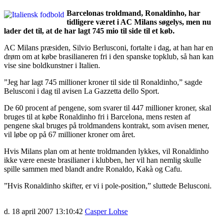
Barcelonas troldmand, Ronaldinho, har
tidligere været i AC Milans søgelys, men nu
lader det til, at de har lagt 745 mio til side til et køb.
AC Milans præsiden, Silvio Berlusconi, fortalte i dag, at han har en
drøm om at købe brasilianeren fri i den spanske topklub, så han kan
vise sine boldkunstner i Italien.
”Jeg har lagt 745 millioner kroner til side til Ronaldinho,” sagde
Belusconi i dag til avisen La Gazzetta dello Sport.
De 60 procent af pengene, som svarer til 447 millioner kroner, skal
bruges til at købe Ronaldinho fri i Barcelona, mens resten af
pengene skal bruges på troldmandens kontrakt, som avisen mener,
vil løbe op på 67 millioner kroner om året.
Hvis Milans plan om at hente troldmanden lykkes, vil Ronaldinho
ikke være eneste brasilianer i klubben, her vil han nemlig skulle
spille sammen med blandt andre Ronaldo, Kakà og Cafu.
”Hvis Ronaldinho skifter, er vi i pole-position,” sluttede Belusconi.
d. 18 april 2007 13:10:42
Casper Lohse