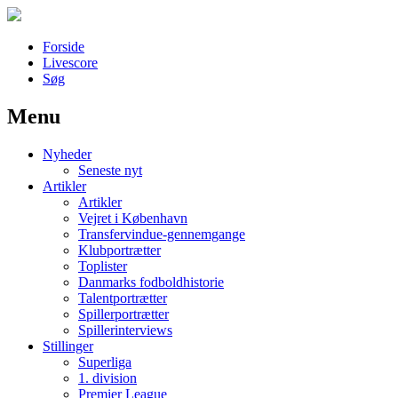
Forside
Livescore
Søg
Menu
Наши партнеры
Nyheder
лучшие займы
Seneste nyt
Artikler
Artikler
Vejret i København
Transfervindue-gennemgange
Klubportrætter
Toplister
Danmarks fodboldhistorie
Talentportrætter
Spillerportrætter
Spillerinterviews
Stillinger
Superliga
1. division
Premier League