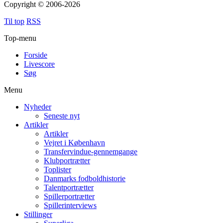
Copyright © 2006-2026
Til top
RSS
Top-menu
Forside
Livescore
Søg
Menu
Nyheder
Seneste nyt
Artikler
Artikler
Vejret i København
Transfervindue-gennemgange
Klubportrætter
Toplister
Danmarks fodboldhistorie
Talentportrætter
Spillerportrætter
Spillerinterviews
Stillinger