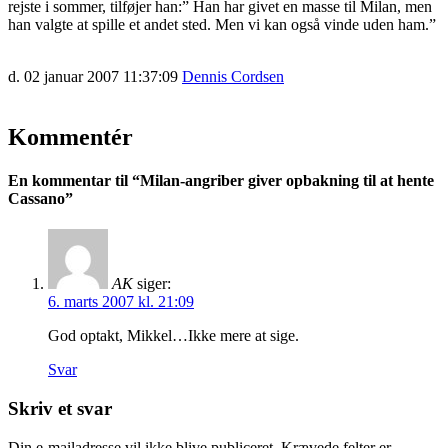
rejste i sommer, tilføjer han:” Han har givet en masse til Milan, men
han valgte at spille et andet sted. Men vi kan også vinde uden ham.”
d. 02 januar 2007 11:37:09
Dennis Cordsen
Kommentér
En kommentar til “
Milan-angriber giver opbakning til at hente
Cassano
”
AK
siger:
6. marts 2007 kl. 21:09
God optakt, Mikkel…Ikke mere at sige.
Svar
Skriv et svar
Din e-mailadresse vil ikke blive publiceret.
Krævede felter er