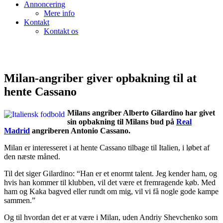
Annoncering
Mere info
Kontakt
Kontakt os
Milan-angriber giver opbakning til at
hente Cassano
Milans angriber Alberto Gilardino har givet
sin opbakning til Milans bud på
Real
Madrid
angriberen Antonio Cassano.
Milan er interesseret i at hente Cassano tilbage til Italien, i løbet af
den næste måned.
Til det siger Gilardino: “Han er et enormt talent. Jeg kender ham, og
hvis han kommer til klubben, vil det være et fremragende køb. Med
ham og Kaka bagved eller rundt om mig, vil vi få nogle gode kampe
sammen.”
Og til hvordan det er at være i Milan, uden Andriy Shevchenko som