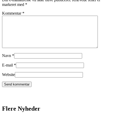
markeret med
*
Kommentar
*
Navn
*
E-mail
*
Website
Flere Nyheder