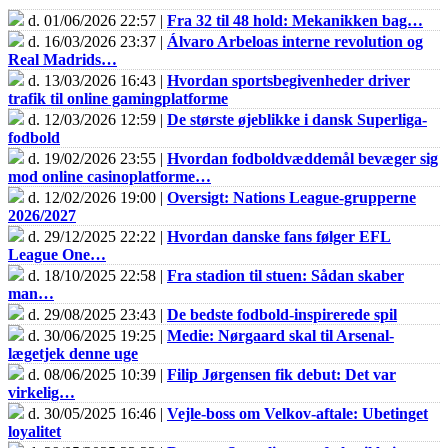
d. 01/06/2026 22:57 |
Fra 32 til 48 hold: Mekanikken bag…
d. 16/03/2026 23:37 |
Álvaro Arbeloas interne revolution og
Real Madrids…
d. 13/03/2026 16:43 |
Hvordan sportsbegivenheder driver
trafik til online gamingplatforme
d. 12/03/2026 12:59 |
De største øjeblikke i dansk Superliga-
fodbold
d. 19/02/2026 23:55 |
Hvordan fodboldvæddemål bevæger sig
mod online casinoplatforme…
d. 12/02/2026 19:00 |
Oversigt: Nations League-grupperne
2026/2027
d. 29/12/2025 22:22 |
Hvordan danske fans følger EFL
League One…
d. 18/10/2025 22:58 |
Fra stadion til stuen: Sådan skaber
man…
d. 29/08/2025 23:43 |
De bedste fodbold-inspirerede spil
d. 30/06/2025 19:25 |
Medie: Nørgaard skal til Arsenal-
lægetjek denne uge
d. 08/06/2025 10:39 |
Filip Jørgensen fik debut: Det var
virkelig…
d. 30/05/2025 16:46 |
Vejle-boss om Velkov-aftale: Ubetinget
loyalitet