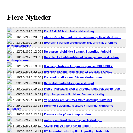
Flere Nyheder
d. 01/06/2026 22:57 |
Fra 32 til 48 hold: Mekanikken bag…
d. 16/03/2026 23:37 |
Álvaro Arbeloas interne revolution og Real Madrids…
d. 13/03/2026 16:43 |
Hvordan sportsbegivenheder driver trafik til online
gamingplatforme
d. 12/03/2026 12:59 |
De største øjeblikke i dansk Superliga-fodbold
d. 19/02/2026 23:55 |
Hvordan fodboldvæddemål bevæger sig mod online
casinoplatforme…
d. 12/02/2026 19:00 |
Oversigt: Nations League-grupperne 2026/2027
d. 29/12/2025 22:22 |
Hvordan danske fans følger EFL League One…
d. 18/10/2025 22:58 |
Fra stadion til stuen: Sådan skaber man…
d. 29/08/2025 23:43 |
De bedste fodbold-inspirerede spil
d. 30/06/2025 19:25 |
Medie: Nørgaard skal til Arsenal-lægetjek denne uge
d. 08/06/2025 10:39 |
Filip Jørgensen fik debut: Det var virkelig…
d. 30/05/2025 16:46 |
Vejle-boss om Velkov-aftale: Ubetinget loyalitet
d. 29/05/2025 23:23 |
Den nye Superliga-tv-aftale vil bringe klubberne
milliarder…
d. 26/05/2025 22:21 |
Kan du stole på en kamp tracker…
d. 24/05/2025 16:17 |
Antony om Real Betis: Jeg er lykkelig…
d. 18/05/2025 20:11 |
AaB-profil: Det gør ondt helt ind i…
d. 10/05/2025 14:42 |
FC Fredericia skal spille Superliga: Helt vildt