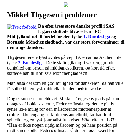
Mikkel Thygesen i problemer
Наши партнеры
Da efterårets store danske profil i SAS-
лучшие займы
Ligaen skiftede tilværelsen i FC
Midtjylland ud til fordel for den tyske
1. Bundesliga
og
Borussia Mönchengladbach, var der store forventninger til
den unge dansker.
Thygesen havde først syntes på vej til Alemannia Aachen i den
tyske
2. Bundesliga
. Dette skifte gik dog i vasken, grundet
uenighed om prisen på midtbanespilleren, og kort tid efter,
skiftede han til Borussia Mönchengladbach.
Man anså det som en god mulighed for danskeren, da han ville
få spilletid i en tysk middelklub i den bedste række.
Dog er succesen udeblevet. Mikkel Thygesens plads på banen
optages af holdets stjerne, Federico Insúa, og denne plads
synes ikke mulig for den målscorende midtbanespiller at
erobre. Ikke engang på klubbens andethold, får han fuld
spilletid, og en tysk journalist fra avisen
Bild
udtaler til
BT
:
“Han er ikke nogen rigtig målscorer, og på hans position på
midtbanen spiller Federico Insua, så det er noget svært for