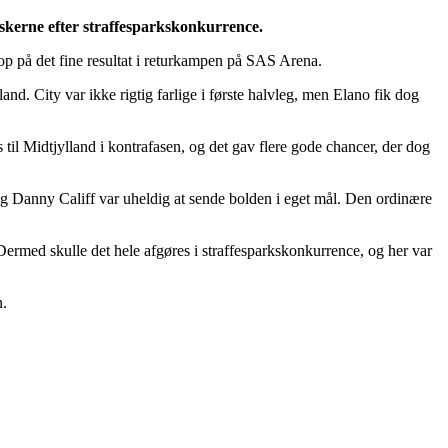
nskerne efter straffesparkskonkurrence.
op på det fine resultat i returkampen på SAS Arena.
nd. City var ikke rigtig farlige i første halvleg, men Elano fik dog
til Midtjylland i kontrafasen, og det gav flere gode chancer, der dog
 og Danny Califf var uheldig at sende bolden i eget mål. Den ordinære
Dermed skulle det hele afgøres i straffesparkskonkurrence, og her var
n.