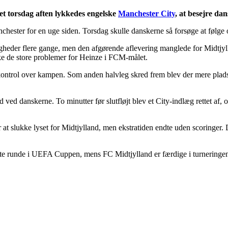
t torsdag aften lykkedes engelske
Manchester City
, at besejre da
hester for en uge siden. Torsdag skulle danskerne så forsøge at følge 
igheder flere gange, men den afgørende aflevering manglede for Midtjylla
ikke de store problemer for Heinze i FCM-målet.
 kontrol over kampen. Som anden halvleg skred frem blev der mere plads 
ved danskerne. To minutter før slutfløjt blev et City-indlæg rettet af,
at slukke lyset for Midtjylland, men ekstratiden endte uden scoringer. 
rste runde i UEFA Cuppen, mens FC Midtjylland er færdige i turneringe