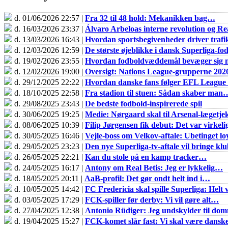
d. 01/06/2026 22:57 |
Fra 32 til 48 hold: Mekanikken bag…
d. 16/03/2026 23:37 |
Álvaro Arbeloas interne revolution og 
d. 13/03/2026 16:43 |
Hvordan sportsbegivenheder driver trafik
d. 12/03/2026 12:59 |
De største øjeblikke i dansk Superliga-fo
d. 19/02/2026 23:55 |
Hvordan fodboldvæddemål bevæger sig m
d. 12/02/2026 19:00 |
Oversigt: Nations League-grupperne 202
d. 29/12/2025 22:22 |
Hvordan danske fans følger EFL Leagu
d. 18/10/2025 22:58 |
Fra stadion til stuen: Sådan skaber man
d. 29/08/2025 23:43 |
De bedste fodbold-inspirerede spil
d. 30/06/2025 19:25 |
Medie: Nørgaard skal til Arsenal-lægetje
d. 08/06/2025 10:39 |
Filip Jørgensen fik debut: Det var virkel
d. 30/05/2025 16:46 |
Vejle-boss om Velkov-aftale: Ubetinget loy
d. 29/05/2025 23:23 |
Den nye Superliga-tv-aftale vil bringe k
d. 26/05/2025 22:21 |
Kan du stole på en kamp tracker…
d. 24/05/2025 16:17 |
Antony om Real Betis: Jeg er lykkelig…
d. 18/05/2025 20:11 |
AaB-profil: Det gør ondt helt ind i…
d. 10/05/2025 14:42 |
FC Fredericia skal spille Superliga: Helt v
d. 03/05/2025 17:29 |
FCK-spiller før derby: Vi vil gøre alt…
d. 27/04/2025 12:38 |
Antonio Rüdiger: Jeg undskylder til do
d. 19/04/2025 15:27 |
FCK-komet slår fast: Vi skal være dans