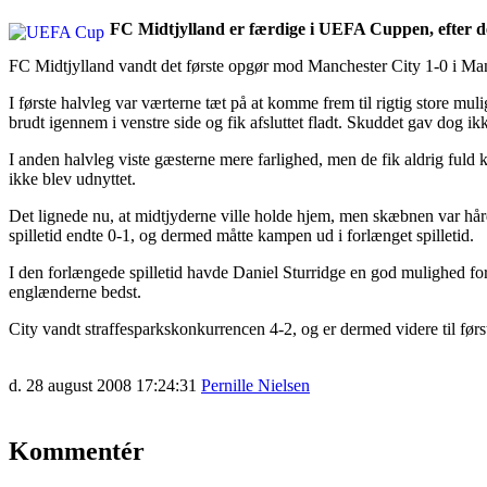
FC Midtjylland er færdige i UEFA Cuppen, efter de
FC Midtjylland vandt det første opgør mod Manchester City 1-0 i Manc
I første halvleg var værterne tæt på at komme frem til rigtig store mul
brudt igennem i venstre side og fik afsluttet fladt. Skuddet gav dog 
I anden halvleg viste gæsterne mere farlighed, men de fik aldrig fuld
ikke blev udnyttet.
Det lignede nu, at midtjyderne ville holde hjem, men skæbnen var hård 
spilletid endte 0-1, og dermed måtte kampen ud i forlænget spilletid.
I den forlængede spilletid havde Daniel Sturridge en god mulighed for 
englænderne bedst.
City vandt straffesparkskonkurrencen 4-2, og er dermed videre til fø
d. 28 august 2008 17:24:31
Pernille Nielsen
Kommentér