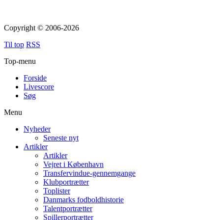
Copyright © 2006-2026
Til top
RSS
Top-menu
Forside
Livescore
Søg
Menu
Nyheder
Seneste nyt
Artikler
Artikler
Vejret i København
Transfervindue-gennemgange
Klubportrætter
Toplister
Danmarks fodboldhistorie
Talentportrætter
Spillerportrætter