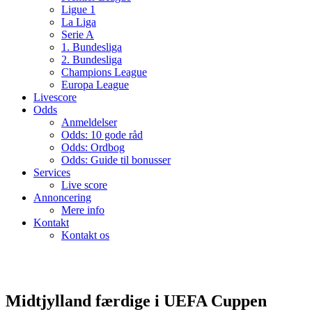
Ligue 1
La Liga
Serie A
1. Bundesliga
2. Bundesliga
Champions League
Europa League
Livescore
Odds
Anmeldelser
Odds: 10 gode råd
Odds: Ordbog
Odds: Guide til bonusser
Services
Live score
Annoncering
Mere info
Kontakt
Kontakt os
Midtjylland færdige i UEFA Cuppen