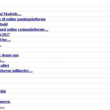
Real Madrids…
 til online gamingplatforme
dbold
od online casinoplatforme…
6/2027
e One…
…
k denne uge
ig…
alitet
lubberne milliarder…
ildt
mmeren
ke…