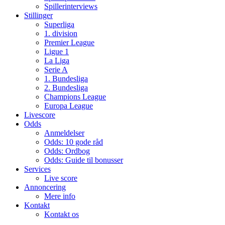
Spillerinterviews
Stillinger
Superliga
1. division
Premier League
Ligue 1
La Liga
Serie A
1. Bundesliga
2. Bundesliga
Champions League
Europa League
Livescore
Odds
Anmeldelser
Odds: 10 gode råd
Odds: Ordbog
Odds: Guide til bonusser
Services
Live score
Annoncering
Mere info
Kontakt
Kontakt os