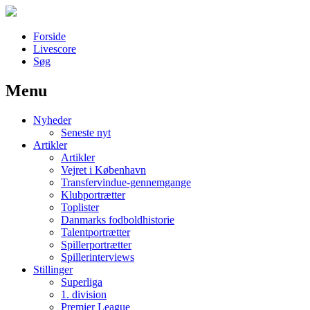
Forside
Livescore
Søg
Menu
Наши партнеры
Nyheder
лучшие займы
Seneste nyt
Artikler
Artikler
Vejret i København
Transfervindue-gennemgange
Klubportrætter
Toplister
Danmarks fodboldhistorie
Talentportrætter
Spillerportrætter
Spillerinterviews
Stillinger
Superliga
1. division
Premier League