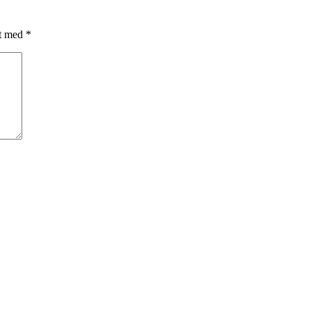
et med
*