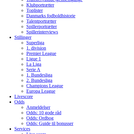
Klubportrætter
Toplister
Danmarks fodboldhistorie
Talentportrætter
Spillerportrætter
Spillerinterviews
Stillinger
Superliga
1. division
Premier League
Ligue 1
La Liga
Serie A
1. Bundesliga
2. Bundesliga
Champions League
Europa League
Livescore
Odds
Anmeldelser
Odds: 10 gode råd
Odds: Ordbog
Odds: Guide til bonusser
Services