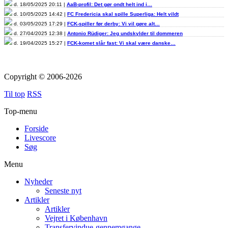
d. 18/05/2025 20:11 |
AaB-profil: Det gør ondt helt ind i…
d. 10/05/2025 14:42 |
FC Fredericia skal spille Superliga: Helt vildt
d. 03/05/2025 17:29 |
FCK-spiller før derby: Vi vil gøre alt…
d. 27/04/2025 12:38 |
Antonio Rüdiger: Jeg undskylder til dommeren
d. 19/04/2025 15:27 |
FCK-komet slår fast: Vi skal være danske…
Copyright © 2006-2026
Til top
RSS
Top-menu
Forside
Livescore
Søg
Menu
Nyheder
Seneste nyt
Artikler
Artikler
Vejret i København
Transfervindue-gennemgange