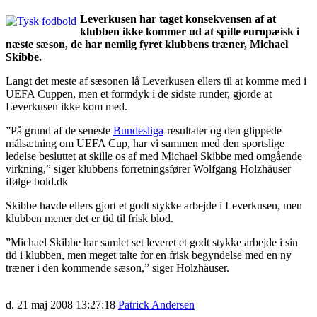
Leverkusen har taget konsekvensen af at
klubben ikke kommer ud at spille europæisk i
næste sæson, de har nemlig fyret klubbens træner, Michael
Skibbe.
Langt det meste af sæsonen lå Leverkusen ellers til at komme med i
UEFA Cuppen, men et formdyk i de sidste runder, gjorde at
Leverkusen ikke kom med.
”På grund af de seneste
Bundesliga
-resultater og den glippede
målsætning om UEFA Cup, har vi sammen med den sportslige
ledelse besluttet at skille os af med Michael Skibbe med omgående
virkning,” siger klubbens forretningsfører Wolfgang Holzhäuser
ifølge bold.dk
Skibbe havde ellers gjort et godt stykke arbejde i Leverkusen, men
klubben mener det er tid til frisk blod.
”Michael Skibbe har samlet set leveret et godt stykke arbejde i sin
tid i klubben, men meget talte for en frisk begyndelse med en ny
træner i den kommende sæson,” siger Holzhäuser.
d. 21 maj 2008 13:27:18
Patrick Andersen