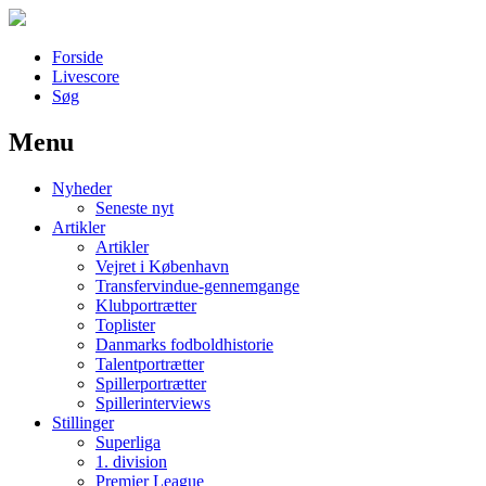
Forside
Livescore
Søg
Menu
Наши партнеры
Nyheder
лучшие займы
Seneste nyt
Artikler
Artikler
Vejret i København
Transfervindue-gennemgange
Klubportrætter
Toplister
Danmarks fodboldhistorie
Talentportrætter
Spillerportrætter
Spillerinterviews
Stillinger
Superliga
1. division
Premier League