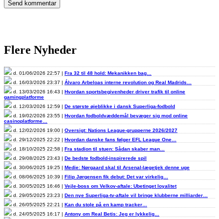
Flere Nyheder
d. 01/06/2026 22:57 |
Fra 32 til 48 hold: Mekanikken bag…
d. 16/03/2026 23:37 |
Álvaro Arbeloas interne revolution og Real Madrids…
d. 13/03/2026 16:43 |
Hvordan sportsbegivenheder driver trafik til online
gamingplatforme
d. 12/03/2026 12:59 |
De største øjeblikke i dansk Superliga-fodbold
d. 19/02/2026 23:55 |
Hvordan fodboldvæddemål bevæger sig mod online
casinoplatforme…
d. 12/02/2026 19:00 |
Oversigt: Nations League-grupperne 2026/2027
d. 29/12/2025 22:22 |
Hvordan danske fans følger EFL League One…
d. 18/10/2025 22:58 |
Fra stadion til stuen: Sådan skaber man…
d. 29/08/2025 23:43 |
De bedste fodbold-inspirerede spil
d. 30/06/2025 19:25 |
Medie: Nørgaard skal til Arsenal-lægetjek denne uge
d. 08/06/2025 10:39 |
Filip Jørgensen fik debut: Det var virkelig…
d. 30/05/2025 16:46 |
Vejle-boss om Velkov-aftale: Ubetinget loyalitet
d. 29/05/2025 23:23 |
Den nye Superliga-tv-aftale vil bringe klubberne milliarder…
d. 26/05/2025 22:21 |
Kan du stole på en kamp tracker…
d. 24/05/2025 16:17 |
Antony om Real Betis: Jeg er lykkelig…