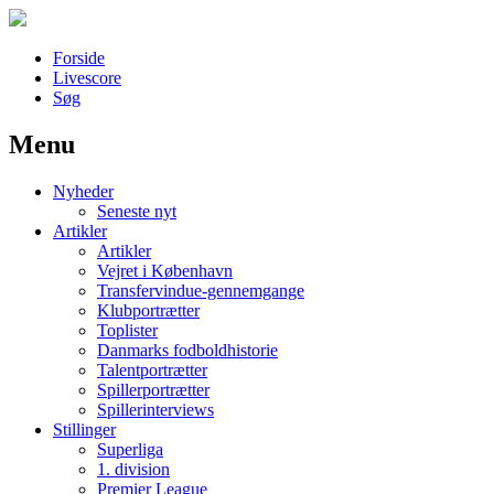
Forside
Livescore
Søg
Menu
Наши партнеры
Nyheder
лучшие займы
Seneste nyt
Artikler
Artikler
Vejret i København
Transfervindue-gennemgange
Klubportrætter
Toplister
Danmarks fodboldhistorie
Talentportrætter
Spillerportrætter
Spillerinterviews
Stillinger
Superliga
1. division
Premier League