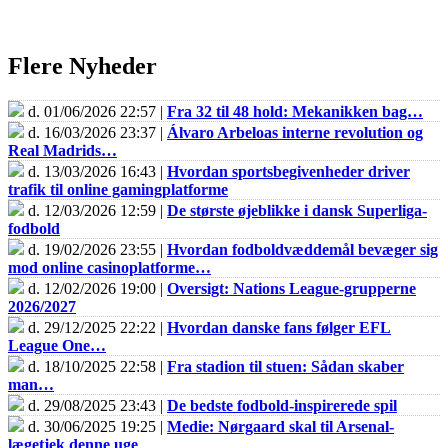
Flere Nyheder
d. 01/06/2026 22:57 |
Fra 32 til 48 hold: Mekanikken bag…
d. 16/03/2026 23:37 |
Álvaro Arbeloas interne revolution og
Real Madrids…
d. 13/03/2026 16:43 |
Hvordan sportsbegivenheder driver
trafik til online gamingplatforme
d. 12/03/2026 12:59 |
De største øjeblikke i dansk Superliga-
fodbold
d. 19/02/2026 23:55 |
Hvordan fodboldvæddemål bevæger sig
mod online casinoplatforme…
d. 12/02/2026 19:00 |
Oversigt: Nations League-grupperne
2026/2027
d. 29/12/2025 22:22 |
Hvordan danske fans følger EFL
League One…
d. 18/10/2025 22:58 |
Fra stadion til stuen: Sådan skaber
man…
d. 29/08/2025 23:43 |
De bedste fodbold-inspirerede spil
d. 30/06/2025 19:25 |
Medie: Nørgaard skal til Arsenal-
lægetjek denne uge