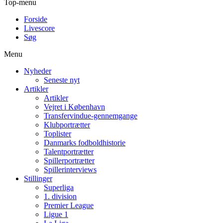
Top-menu
Forside
Livescore
Søg
Menu
Nyheder
Seneste nyt
Artikler
Artikler
Vejret i København
Transfervindue-gennemgange
Klubportrætter
Toplister
Danmarks fodboldhistorie
Talentportrætter
Spillerportrætter
Spillerinterviews
Stillinger
Superliga
1. division
Premier League
Ligue 1