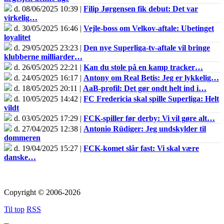
d. 08/06/2025 10:39 |
Filip Jørgensen fik debut: Det var
virkelig…
d. 30/05/2025 16:46 |
Vejle-boss om Velkov-aftale: Ubetinget
loyalitet
d. 29/05/2025 23:23 |
Den nye Superliga-tv-aftale vil bringe
klubberne milliarder…
d. 26/05/2025 22:21 |
Kan du stole på en kamp tracker…
d. 24/05/2025 16:17 |
Antony om Real Betis: Jeg er lykkelig…
d. 18/05/2025 20:11 |
AaB-profil: Det gør ondt helt ind i…
d. 10/05/2025 14:42 |
FC Fredericia skal spille Superliga: Helt
vildt
d. 03/05/2025 17:29 |
FCK-spiller før derby: Vi vil gøre alt…
d. 27/04/2025 12:38 |
Antonio Rüdiger: Jeg undskylder til
dommeren
d. 19/04/2025 15:27 |
FCK-komet slår fast: Vi skal være
danske…
Copyright © 2006-2026
Til top
RSS