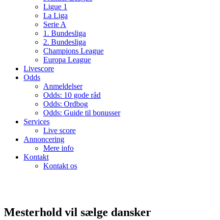
Ligue 1
La Liga
Serie A
1. Bundesliga
2. Bundesliga
Champions League
Europa League
Livescore
Odds
Anmeldelser
Odds: 10 gode råd
Odds: Ordbog
Odds: Guide til bonusser
Services
Live score
Annoncering
Mere info
Kontakt
Kontakt os
Mesterhold vil sælge dansker