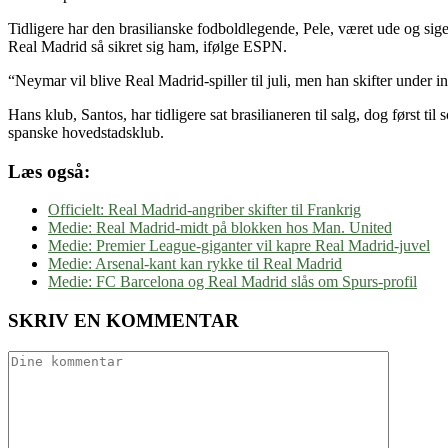
Tidligere har den brasilianske fodboldlegende, Pele, været ude og sig
Real Madrid så sikret sig ham, ifølge ESPN.
“Neymar vil blive Real Madrid-spiller til juli, men han skifter under
Hans klub, Santos, har tidligere sat brasilianeren til salg, dog først t
spanske hovedstadsklub.
Læs også:
Officielt: Real Madrid-angriber skifter til Frankrig
Medie: Real Madrid-midt på blokken hos Man. United
Medie: Premier League-giganter vil kapre Real Madrid-juvel
Medie: Arsenal-kant kan rykke til Real Madrid
Medie: FC Barcelona og Real Madrid slås om Spurs-profil
SKRIV EN KOMMENTAR