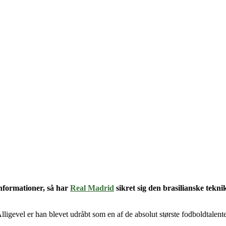
nformationer, så har
Real Madrid
sikret sig den brasilianske tekni
Alligevel er han blevet udråbt som en af de absolut største fodboldtalent