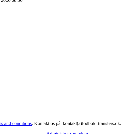
i 2026 08:56
s and conditions
. Kontakt os på: kontakt(a)fodbold-transfers.dk.
Administrer samtykke