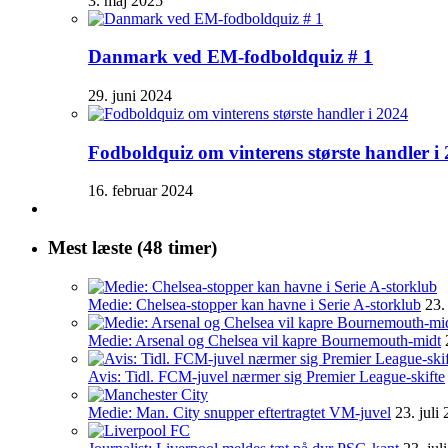
3. maj 2025
Danmark ved EM-fodboldquiz # 1
29. juni 2024
Fodboldquiz om vinterens største handler i
16. februar 2024
Mest læste (48 timer)
Medie: Chelsea-stopper kan havne i Serie A-storklub
23.
Medie: Arsenal og Chelsea vil kapre Bournemouth-midt
Avis: Tidl. FCM-juvel nærmer sig Premier League-skifte
Medie: Man. City snupper eftertragtet VM-juvel
23. juli