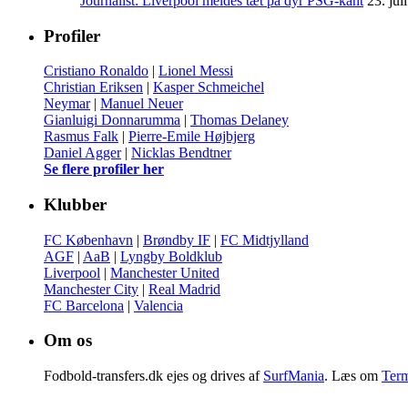
Journalist: Liverpool meldes tæt på dyr PSG-kant
23. jul
Profiler
Cristiano Ronaldo
|
Lionel Messi
Christian Eriksen
|
Kasper Schmeichel
Neymar
|
Manuel Neuer
Gianluigi Donnarumma
|
Thomas Delaney
Rasmus Falk
|
Pierre-Emile Højbjerg
Daniel Agger
|
Nicklas Bendtner
Se flere profiler her
Klubber
FC København
|
Brøndby IF
|
FC Midtjylland
AGF
|
AaB
|
Lyngby Boldklub
Liverpool
|
Manchester United
Manchester City
|
Real Madrid
FC Barcelona
|
Valencia
Om os
Fodbold-transfers.dk ejes og drives af
SurfMania
. Læs om
Term