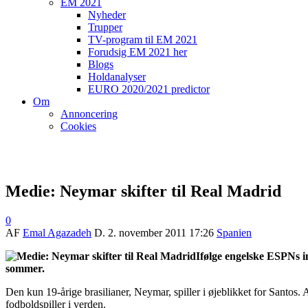
EM 2021
Nyheder
Trupper
TV-program til EM 2021
Forudsig EM 2021 her
Blogs
Holdanalyser
EURO 2020/2021 predictor
Om
Annoncering
Cookies
Medie: Neymar skifter til Real Madrid
0
AF
Emal Agazadeh
D.
2. november 2011 17:26
Spanien
Ifølge engelske ESPNs i
sommer.
Den kun 19-årige brasilianer, Neymar, spiller i øjeblikket for Santos. 
fodboldspiller i verden.