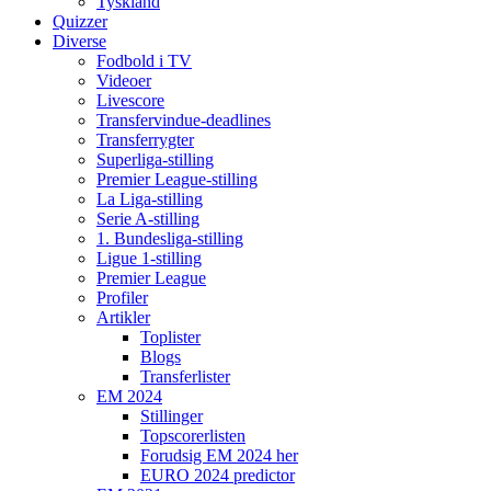
Tyskland
Quizzer
Diverse
Fodbold i TV
Videoer
Livescore
Transfervindue-deadlines
Transferrygter
Superliga-stilling
Premier League-stilling
La Liga-stilling
Serie A-stilling
1. Bundesliga-stilling
Ligue 1-stilling
Premier League
Profiler
Artikler
Toplister
Blogs
Transferlister
EM 2024
Stillinger
Topscorerlisten
Forudsig EM 2024 her
EURO 2024 predictor