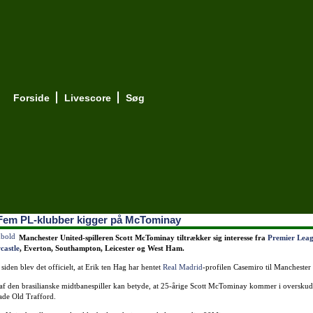
Forside
Livescore
Søg
Fem PL-klubber kigger på McTominay
Manchester United-spilleren Scott McTominay tiltrækker sig interesse fra
Premier Lea
castle
, Everton, Southampton, Leicester og West Ham.
siden blev det officielt, at Erik ten Hag har hentet
Real Madrid
-profilen Casemiro til Manchester
af den brasilianske midtbanespiller kan betyde, at 25-årige Scott McTominay kommer i overskud
ade Old Trafford.