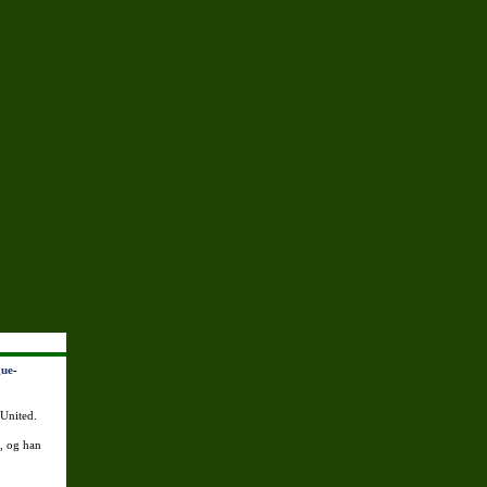
gue
-
 United.
, og han