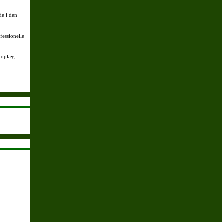
de i den
fessionelle
e oplæg.