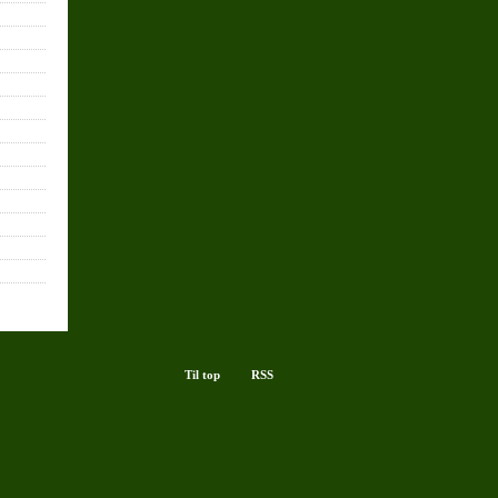
Til top
RSS