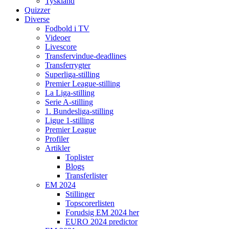
Tyskland
Quizzer
Diverse
Fodbold i TV
Videoer
Livescore
Transfervindue-deadlines
Transferrygter
Superliga-stilling
Premier League-stilling
La Liga-stilling
Serie A-stilling
1. Bundesliga-stilling
Ligue 1-stilling
Premier League
Profiler
Artikler
Toplister
Blogs
Transferlister
EM 2024
Stillinger
Topscorerlisten
Forudsig EM 2024 her
EURO 2024 predictor