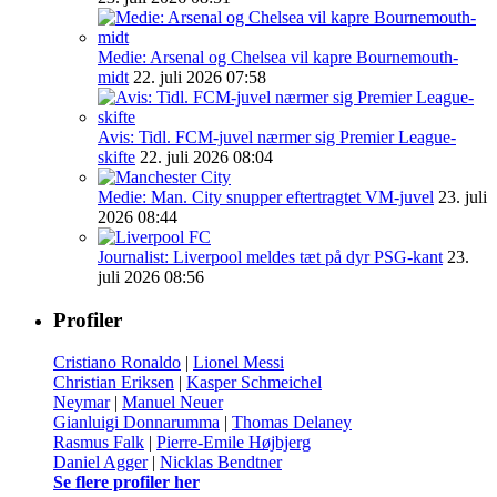
Medie: Arsenal og Chelsea vil kapre Bournemouth-
midt
22. juli 2026 07:58
Avis: Tidl. FCM-juvel nærmer sig Premier League-
skifte
22. juli 2026 08:04
Medie: Man. City snupper eftertragtet VM-juvel
23. juli
2026 08:44
Journalist: Liverpool meldes tæt på dyr PSG-kant
23.
juli 2026 08:56
Profiler
Cristiano Ronaldo
|
Lionel Messi
Christian Eriksen
|
Kasper Schmeichel
Neymar
|
Manuel Neuer
Gianluigi Donnarumma
|
Thomas Delaney
Rasmus Falk
|
Pierre-Emile Højbjerg
Daniel Agger
|
Nicklas Bendtner
Se flere profiler her