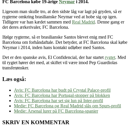
FC Barcelona købe 19-årige
Neymar
i 2014.
Ligesom man skulle tro, at den sidste låg var lagt på gryden, så er
rygterne omkring brasilianske Neymar ved at hobe sig op igen.
Tidligere var han kædet sammen med
Real Madrid
. Denne gang er
det deres ærkerivaler, FC Barcelona.
Ifølge rygterne, så er brasilianske Santos blevet enig med FC
Barcelona om forhåndaftale. Det betyder, at FC Barcelona skal købe
Neymar i 2014, inden hans kontakt udløber med Santos.
Det er den spanske avis, El Confidencial, der har startet
rygtet
. Med
til rygtet hører det med, at skiftet vil være imod Pep Guardiolas
transferønsker.
Læs også:
Avis: FC Barcelona har budt på Crystal Palace-profil
Avis: FC Barcelona har Portugal-stopper på blokken
Avis: FC Barcelona har set sig lun på Inter-profil
Medie: FC Barcelona og Real Madrid slås om Spurs-profil
Medie: Arsenal lurer på FC Barcelona-spanier
SKRIV EN KOMMENTAR