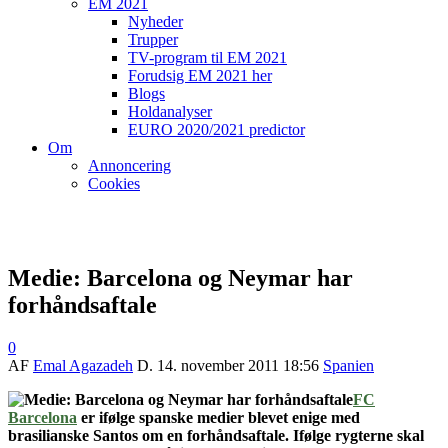
EM 2021
Nyheder
Trupper
TV-program til EM 2021
Forudsig EM 2021 her
Blogs
Holdanalyser
EURO 2020/2021 predictor
Om
Annoncering
Cookies
Medie: Barcelona og Neymar har
forhåndsaftale
0
AF
Emal Agazadeh
D.
14. november 2011 18:56
Spanien
FC
Barcelona
er ifølge spanske medier blevet enige med
brasilianske Santos om en forhåndsaftale. Ifølge rygterne skal