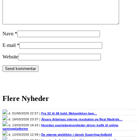
Navn
*
E-mail
*
Website
Flere Nyheder
d. 01/06/2026 22:57 |
Fra 32 til 48 hold: Mekanikken bag…
d. 16/03/2026 23:37 |
Álvaro Arbeloas interne revolution og Real Madrids…
d. 13/03/2026 16:43 |
Hvordan sportsbegivenheder driver trafik til online
gamingplatforme
d. 12/03/2026 12:59 |
De største øjeblikke i dansk Superliga-fodbold