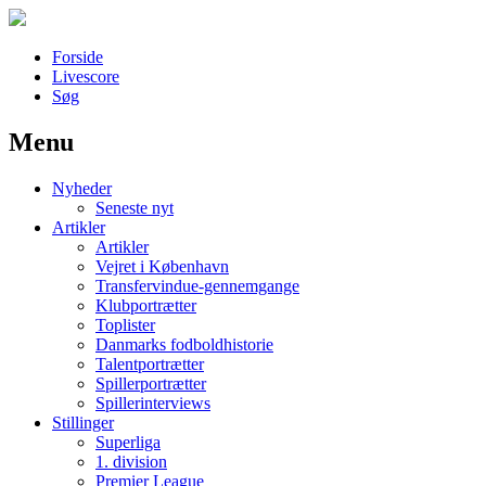
Forside
Livescore
Søg
Menu
Наши партнеры
Nyheder
лучшие займы
Seneste nyt
Artikler
Artikler
Vejret i København
Transfervindue-gennemgange
Klubportrætter
Toplister
Danmarks fodboldhistorie
Talentportrætter
Spillerportrætter
Spillerinterviews
Stillinger
Superliga
1. division
Premier League