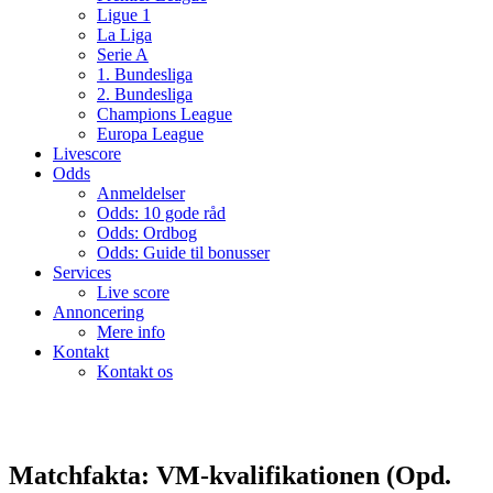
Ligue 1
La Liga
Serie A
1. Bundesliga
2. Bundesliga
Champions League
Europa League
Livescore
Odds
Anmeldelser
Odds: 10 gode råd
Odds: Ordbog
Odds: Guide til bonusser
Services
Live score
Annoncering
Mere info
Kontakt
Kontakt os
Matchfakta: VM-kvalifikationen (Opd.