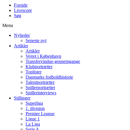
Forside
Livescore
Søg
Menu
Nyheder
Seneste nyt
Artikler
Artikler
Vejret i København
Transfervindue-gennemgange
Klubportrætter
Toplister
Danmarks fodboldhistorie
Talentportrætter
Spillerportrætter
Spillerinterviews
Stillinger
Superliga
1. division
Premier League
Ligue 1
La Liga
Serie A