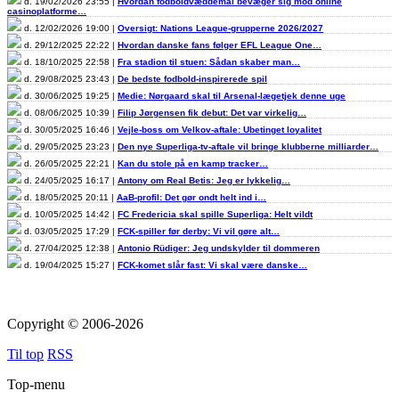
d. 19/02/2026 23:55 |
Hvordan fodboldvæddemål bevæger sig mod online
casinoplatforme…
d. 12/02/2026 19:00 |
Oversigt: Nations League-grupperne 2026/2027
d. 29/12/2025 22:22 |
Hvordan danske fans følger EFL League One…
d. 18/10/2025 22:58 |
Fra stadion til stuen: Sådan skaber man…
d. 29/08/2025 23:43 |
De bedste fodbold-inspirerede spil
d. 30/06/2025 19:25 |
Medie: Nørgaard skal til Arsenal-lægetjek denne uge
d. 08/06/2025 10:39 |
Filip Jørgensen fik debut: Det var virkelig…
d. 30/05/2025 16:46 |
Vejle-boss om Velkov-aftale: Ubetinget loyalitet
d. 29/05/2025 23:23 |
Den nye Superliga-tv-aftale vil bringe klubberne milliarder…
d. 26/05/2025 22:21 |
Kan du stole på en kamp tracker…
d. 24/05/2025 16:17 |
Antony om Real Betis: Jeg er lykkelig…
d. 18/05/2025 20:11 |
AaB-profil: Det gør ondt helt ind i…
d. 10/05/2025 14:42 |
FC Fredericia skal spille Superliga: Helt vildt
d. 03/05/2025 17:29 |
FCK-spiller før derby: Vi vil gøre alt…
d. 27/04/2025 12:38 |
Antonio Rüdiger: Jeg undskylder til dommeren
d. 19/04/2025 15:27 |
FCK-komet slår fast: Vi skal være danske…
Copyright © 2006-2026
Til top
RSS
Top-menu