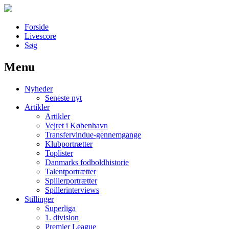
Forside
Livescore
Søg
Menu
Наши партнеры
Nyheder
лучшие займы
Seneste nyt
Artikler
Artikler
Vejret i København
Transfervindue-gennemgange
Klubportrætter
Toplister
Danmarks fodboldhistorie
Talentportrætter
Spillerportrætter
Spillerinterviews
Stillinger
Superliga
1. division
Premier League