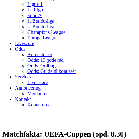
Ligue 1
La Liga
Serie A
1. Bundesliga
2. Bundesliga
Champions League
Europa League
Livescore
Odds
Anmeldelser
Odds: 10 gode råd
Odds: Ordbog
Odds: Guide til bonusser
Services
Live score
Annoncering
Mere info
Kontakt
Kontakt os
Matchfakta: UEFA-Cuppen (opd. 8.30)