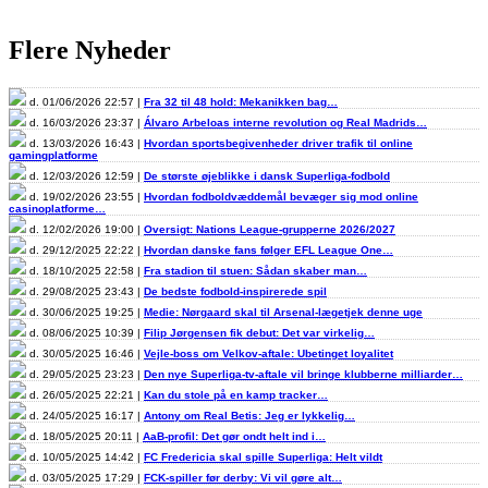
Flere Nyheder
d. 01/06/2026 22:57 |
Fra 32 til 48 hold: Mekanikken bag…
d. 16/03/2026 23:37 |
Álvaro Arbeloas interne revolution og Real Madrids…
d. 13/03/2026 16:43 |
Hvordan sportsbegivenheder driver trafik til online
gamingplatforme
d. 12/03/2026 12:59 |
De største øjeblikke i dansk Superliga-fodbold
d. 19/02/2026 23:55 |
Hvordan fodboldvæddemål bevæger sig mod online
casinoplatforme…
d. 12/02/2026 19:00 |
Oversigt: Nations League-grupperne 2026/2027
d. 29/12/2025 22:22 |
Hvordan danske fans følger EFL League One…
d. 18/10/2025 22:58 |
Fra stadion til stuen: Sådan skaber man…
d. 29/08/2025 23:43 |
De bedste fodbold-inspirerede spil
d. 30/06/2025 19:25 |
Medie: Nørgaard skal til Arsenal-lægetjek denne uge
d. 08/06/2025 10:39 |
Filip Jørgensen fik debut: Det var virkelig…
d. 30/05/2025 16:46 |
Vejle-boss om Velkov-aftale: Ubetinget loyalitet
d. 29/05/2025 23:23 |
Den nye Superliga-tv-aftale vil bringe klubberne milliarder…
d. 26/05/2025 22:21 |
Kan du stole på en kamp tracker…
d. 24/05/2025 16:17 |
Antony om Real Betis: Jeg er lykkelig…
d. 18/05/2025 20:11 |
AaB-profil: Det gør ondt helt ind i…
d. 10/05/2025 14:42 |
FC Fredericia skal spille Superliga: Helt vildt
d. 03/05/2025 17:29 |
FCK-spiller før derby: Vi vil gøre alt…