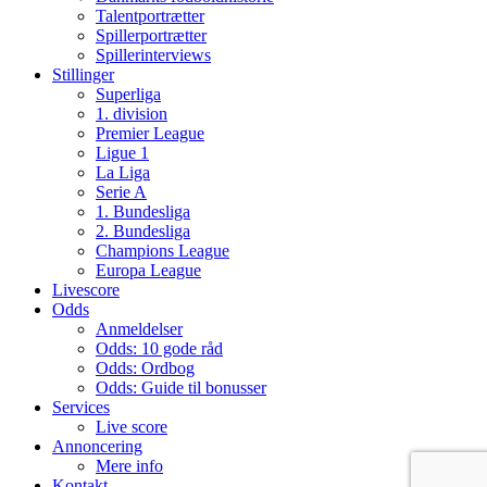
Talentportrætter
Spillerportrætter
Spillerinterviews
Stillinger
Superliga
1. division
Premier League
Ligue 1
La Liga
Serie A
1. Bundesliga
2. Bundesliga
Champions League
Europa League
Livescore
Odds
Anmeldelser
Odds: 10 gode råd
Odds: Ordbog
Odds: Guide til bonusser
Services
Live score
Annoncering
Mere info
Kontakt