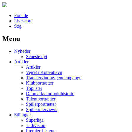
Forside
Livescore
Søg
Menu
Наши партнеры
Nyheder
лучшие займы
Seneste nyt
Artikler
Artikler
Vejret i København
Transfervindue-gennemgange
Klubportrætter
Toplister
Danmarks fodboldhistorie
Talentportrætter
Spillerportrætter
Spillerinterviews
Stillinger
Superliga
1. division
Premier League