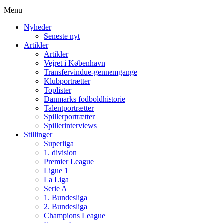
Menu
Nyheder
Seneste nyt
Artikler
Artikler
Vejret i København
Transfervindue-gennemgange
Klubportrætter
Toplister
Danmarks fodboldhistorie
Talentportrætter
Spillerportrætter
Spillerinterviews
Stillinger
Superliga
1. division
Premier League
Ligue 1
La Liga
Serie A
1. Bundesliga
2. Bundesliga
Champions League