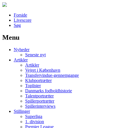
Forside
Livescore
Søg
Menu
Наши партнеры
Nyheder
лучшие займы
Seneste nyt
Artikler
Artikler
Vejret i København
Transfervindue-gennemgange
Klubportrætter
Toplister
Danmarks fodboldhistorie
Talentportrætter
Spillerportrætter
Spillerinterviews
Stillinger
Superliga
1. division
Premier League