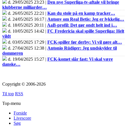
d. 29/05/2025 23:23 |
Den nye Superliga-tv-aftale vil bringe
klubberne milliarder…
d. 26/05/2025 22:21 |
Kan du stole på en kamp tracker…
d. 24/05/2025 16:17 |
Antony om Real Betis: Jeg er lykkelig…
d. 18/05/2025 20:11 |
AaB-profil: Det gør ondt helt ind i…
d. 10/05/2025 14:42 |
FC Fredericia skal spille Superliga: Helt
vildt
d. 03/05/2025 17:29 |
FCK-spiller før derby: Vi vil gøre alt…
d. 27/04/2025 12:38 |
Antonio Rüdiger: Jeg undskylder til
dommeren
d. 19/04/2025 15:27 |
FCK-komet slår fast: Vi skal være
danske…
Copyright © 2006-2026
Til top
RSS
Top-menu
Forside
Livescore
Søg