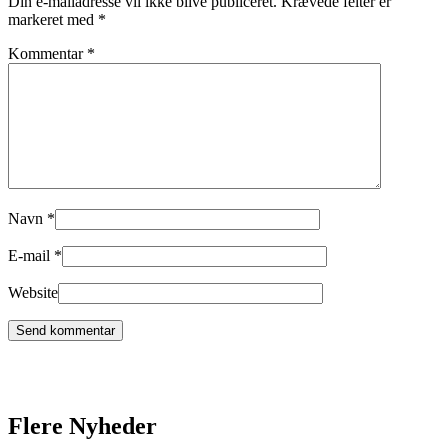
Din e-mailadresse vil ikke blive publiceret.
Krævede felter er
markeret med
*
Kommentar
*
Navn
*
E-mail
*
Website
Flere Nyheder