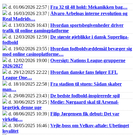
d. 01/06/2026 22:57 |
Fra 32 til 48 hold: Mekanikken bag…
d. 16/03/2026 23:37 |
Álvaro Arbeloas interne revolution og
Real Madrids…
d. 13/03/2026 16:43 |
Hvordan sportsbegivenheder driver
trafik til online gamingplatforme
d. 12/03/2026 12:59 |
De største øjeblikke i dansk Superliga-
fodbold
d. 19/02/2026 23:55 |
Hvordan fodboldvæddemål bevæger sig
mod online casinoplatforme…
d. 12/02/2026 19:00 |
Oversigt: Nations League-grupperne
2026/2027
d. 29/12/2025 22:22 |
Hvordan danske fans følger EFL
League One…
d. 18/10/2025 22:58 |
Fra stadion til stuen: Sådan skaber
man…
d. 29/08/2025 23:43 |
De bedste fodbold-inspirerede spil
d. 30/06/2025 19:25 |
Medie: Nørgaard skal til Arsenal-
lægetjek denne uge
d. 08/06/2025 10:39 |
Filip Jørgensen fik debut: Det var
virkelig…
d. 30/05/2025 16:46 |
Vejle-boss om Velkov-aftale: Ubetinget
loyalitet