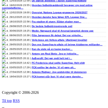
d. 12/03/2026 12:59 |
De største øjeblikke i dansk Superliga-fodbold
d. 19/02/2026 23:55 |
Hvordan fodboldvæddemål bevæger sig mod online
casinoplatforme…
d. 12/02/2026 19:00 |
Oversigt: Nations League-grupperne 2026/2027
d. 29/12/2025 22:22 |
Hvordan danske fans følger EFL League One…
d. 18/10/2025 22:58 |
Fra stadion til stuen: Sådan skaber man…
d. 29/08/2025 23:43 |
De bedste fodbold-inspirerede spil
d. 30/06/2025 19:25 |
Medie: Nørgaard skal til Arsenal-lægetjek denne uge
d. 08/06/2025 10:39 |
Filip Jørgensen fik debut: Det var virkelig…
d. 30/05/2025 16:46 |
Vejle-boss om Velkov-aftale: Ubetinget loyalitet
d. 29/05/2025 23:23 |
Den nye Superliga-tv-aftale vil bringe klubberne milliarder…
d. 26/05/2025 22:21 |
Kan du stole på en kamp tracker…
d. 24/05/2025 16:17 |
Antony om Real Betis: Jeg er lykkelig…
d. 18/05/2025 20:11 |
AaB-profil: Det gør ondt helt ind i…
d. 10/05/2025 14:42 |
FC Fredericia skal spille Superliga: Helt vildt
d. 03/05/2025 17:29 |
FCK-spiller før derby: Vi vil gøre alt…
d. 27/04/2025 12:38 |
Antonio Rüdiger: Jeg undskylder til dommeren
d. 19/04/2025 15:27 |
FCK-komet slår fast: Vi skal være danske…
Copyright © 2006-2026
Til top
RSS