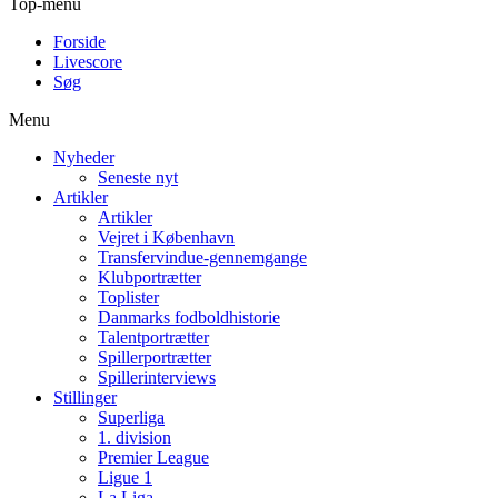
Top-menu
Forside
Livescore
Søg
Menu
Nyheder
Seneste nyt
Artikler
Artikler
Vejret i København
Transfervindue-gennemgange
Klubportrætter
Toplister
Danmarks fodboldhistorie
Talentportrætter
Spillerportrætter
Spillerinterviews
Stillinger
Superliga
1. division
Premier League
Ligue 1
La Liga