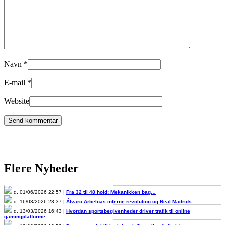
Navn
*
E-mail
*
Website
Flere Nyheder
d. 01/06/2026 22:57 |
Fra 32 til 48 hold: Mekanikken bag…
d. 16/03/2026 23:37 |
Álvaro Arbeloas interne revolution og Real Madrids…
d. 13/03/2026 16:43 |
Hvordan sportsbegivenheder driver trafik til online
gamingplatforme