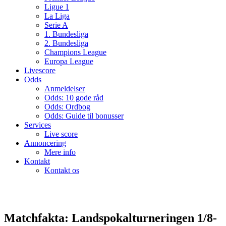
Ligue 1
La Liga
Serie A
1. Bundesliga
2. Bundesliga
Champions League
Europa League
Livescore
Odds
Anmeldelser
Odds: 10 gode råd
Odds: Ordbog
Odds: Guide til bonusser
Services
Live score
Annoncering
Mere info
Kontakt
Kontakt os
Matchfakta: Landspokalturneringen 1/8-