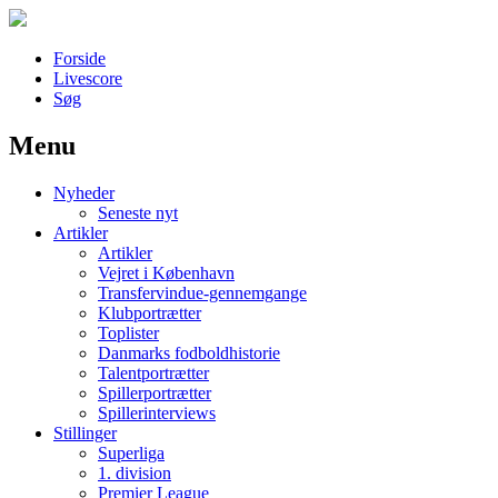
Forside
Livescore
Søg
Menu
Наши партнеры
Nyheder
лучшие займы
Seneste nyt
Artikler
Artikler
Vejret i København
Transfervindue-gennemgange
Klubportrætter
Toplister
Danmarks fodboldhistorie
Talentportrætter
Spillerportrætter
Spillerinterviews
Stillinger
Superliga
1. division
Premier League