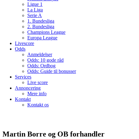
Ligue 1
La Liga
Serie A
1. Bundesliga
2. Bundesliga
Champions League
Europa League
Livescore
Odds
Anmeldelser
Odds: 10 gode råd
Odds: Ordbog
Odds: Guide til bonusser
Services
Live score
Annoncering
Mere info
Kontakt
Kontakt os
Martin Borre og OB forhandler