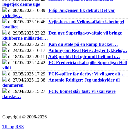
lægetjek denne uge
d. 08/06/2025 10:39 |
Filip Jørgensen fik debut: Det var
virkelig…
d. 30/05/2025 16:46 |
Vejle-boss om Velkov-aftale: Ubetinget
loyalitet
d. 29/05/2025 23:23 |
Den nye Superliga-tv-aftale vil bringe
klubberne milliarder…
d. 26/05/2025 22:21 |
Kan du stole på en kamp tracker…
d. 24/05/2025 16:17 |
Antony om Real Betis: Jeg er lykkelig…
d. 18/05/2025 20:11 |
AaB-profil: Det gør ondt helt ind i…
d. 10/05/2025 14:42 |
FC Fredericia skal spille Superliga: Helt
vildt
d. 03/05/2025 17:29 |
FCK-spiller før derby: Vi vil gøre alt…
d. 27/04/2025 12:38 |
Antonio Rüdiger: Jeg undskylder til
dommeren
d. 19/04/2025 15:27 |
FCK-komet slår fast: Vi skal være
danske…
Copyright © 2006-2026
Til top
RSS