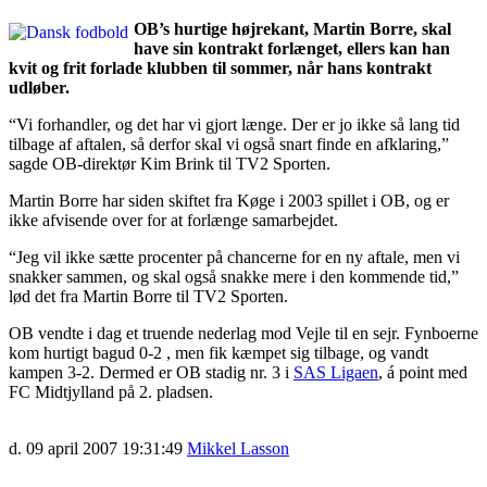
OB’s hurtige højrekant, Martin Borre, skal
have sin kontrakt forlænget, ellers kan han
kvit og frit forlade klubben til sommer, når hans kontrakt
udløber.
“Vi forhandler, og det har vi gjort længe. Der er jo ikke så lang tid
tilbage af aftalen, så derfor skal vi også snart finde en afklaring,”
sagde OB-direktør Kim Brink til TV2 Sporten.
Martin Borre har siden skiftet fra Køge i 2003 spillet i OB, og er
ikke afvisende over for at forlænge samarbejdet.
“Jeg vil ikke sætte procenter på chancerne for en ny aftale, men vi
snakker sammen, og skal også snakke mere i den kommende tid,”
lød det fra Martin Borre til TV2 Sporten.
OB vendte i dag et truende nederlag mod Vejle til en sejr. Fynboerne
kom hurtigt bagud 0-2 , men fik kæmpet sig tilbage, og vandt
kampen 3-2. Dermed er OB stadig nr. 3 i
SAS Ligaen
, á point med
FC Midtjylland på 2. pladsen.
d. 09 april 2007 19:31:49
Mikkel Lasson