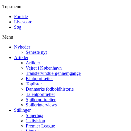
Top-menu
Forside
Livescore
Søg
Menu
Nyheder
Seneste nyt
Artikler
Artikler
Vejret i København
Transfervindue-gennemgange
Klubportrætter
Toplister
Danmarks fodboldhistorie
Talentportrætter
Spillerportrætter
Spillerinterviews
Stillinger
Superliga
1. division
Premier League