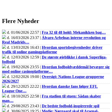
Flere Nyheder
d. 01/06/2026 22:57 |
Fra 32 til 48 hold: Mekanikken bag…
d. 16/03/2026 23:37 |
Álvaro Arbeloas interne revolution og
Real Madrids…
d. 13/03/2026 16:43 |
Hvordan sportsbegivenheder driver
trafik til online gamingplatforme
d. 12/03/2026 12:59 |
De største øjeblikke i dansk Superliga-
fodbold
d. 19/02/2026 23:55 |
Hvordan fodboldvæddemål bevæger sig
mod online casinoplatforme…
d. 12/02/2026 19:00 |
Oversigt: Nations League-grupperne
2026/2027
d. 29/12/2025 22:22 |
Hvordan danske fans følger EFL
League One…
d. 18/10/2025 22:58 |
Fra stadion til stuen: Sådan skaber
man…
d. 29/08/2025 23:43 |
De bedste fodbold-inspirerede spil
d. 30/06/2025 19:25 |
Medie: Nørgaard skal til Arsenal-