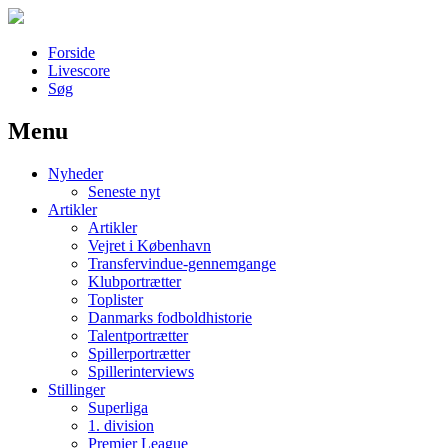
Forside
Livescore
Søg
Menu
Наши партнеры
Nyheder
лучшие займы
Seneste nyt
Artikler
Artikler
Vejret i København
Transfervindue-gennemgange
Klubportrætter
Toplister
Danmarks fodboldhistorie
Talentportrætter
Spillerportrætter
Spillerinterviews
Stillinger
Superliga
1. division
Premier League