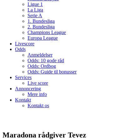
Ligue 1
La Liga
Serie A
1. Bundesliga
2. Bundesliga
Champions League
Europa League
Livescore
Odds
Anmeldelser
Odds: 10 gode råd
Odds: Ordbog
Odds: Guide til bonusser
Services
Live score
Annoncering
Mere info
Kontakt
Kontakt os
Maradona rådgiver Tevez