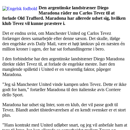
Den argentinske landstræner Diego
Maradona råder nu Carlos Tevez til at
forlade Old Trafford. Maradona har allerede udset sig, hvilken
klub Tevez vil kunne præstere i.
Det er endnu uvist, om Manchester United og Carlos Tevez
forlænger deres samarbejde efter denne sæson. Det skulle, ifølge
den engelske avis Daily Mail, være et højt lønkrav på en næsten én
million kroner i ugen, der har sat forhandlingerne i bero.
I den forbindelse har den argentinske landstræner Diego Maradona
direkte rådet Tevez til, at forlade de engelske mestre. Især den
manglende spilletid i United er en væsentlig faktor, påpeger
Maradona.
”Jeg så Manchester United vinde kampen uden Tevez. Dette er ikke
godt for ham,” fortæller Maradona til den italienske avis Corriere
dello Sport.
Maradona har udset sig Inter, som en klub, der vil passe godt til
Tevez. Blandt andet tilstedeværelsen af en kendt svensker er et stort
plus.
”Hans kontrakt med United udløber snart, og jeg vil anbefale ham at