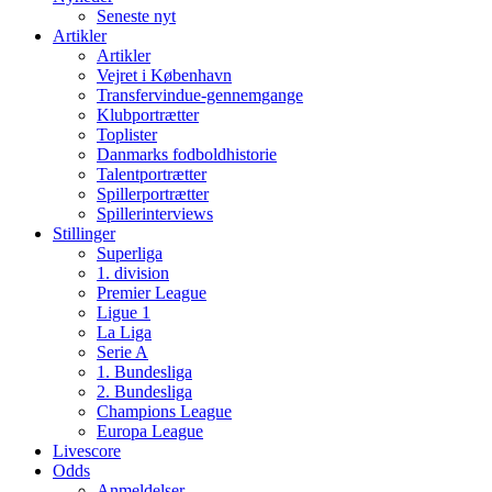
Seneste nyt
Artikler
Artikler
Vejret i København
Transfervindue-gennemgange
Klubportrætter
Toplister
Danmarks fodboldhistorie
Talentportrætter
Spillerportrætter
Spillerinterviews
Stillinger
Superliga
1. division
Premier League
Ligue 1
La Liga
Serie A
1. Bundesliga
2. Bundesliga
Champions League
Europa League
Livescore
Odds
Anmeldelser