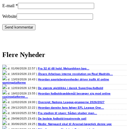
E-mail
*
Website
Flere Nyheder
d. 01/06/2026 22:57 |
Fra 32 til 48 hold: Mekanikken bag…
d. 16/03/2026 23:37 |
Álvaro Arbeloas interne revolution og Real Madrids…
d. 13/03/2026 16:43 |
Hvordan sportsbegivenheder driver trafik til online
gamingplatforme
d. 12/03/2026 12:59 |
De største øjeblikke i dansk Superliga-fodbold
d. 19/02/2026 23:55 |
Hvordan fodboldvæddemål bevæger sig mod online
casinoplatforme…
d. 12/02/2026 19:00 |
Oversigt: Nations League-grupperne 2026/2027
d. 29/12/2025 22:22 |
Hvordan danske fans følger EFL League One…
d. 18/10/2025 22:58 |
Fra stadion til stuen: Sådan skaber man…
d. 29/08/2025 23:43 |
De bedste fodbold-inspirerede spil
d. 30/06/2025 19:25 |
Medie: Nørgaard skal til Arsenal-lægetjek denne uge