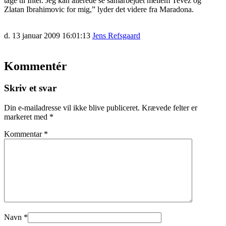
tage til Inter. Jeg kan allerede se samarbejdet mellem Tevez og
Zlatan Ibrahimovic for mig,” lyder det videre fra Maradona.
d. 13 januar 2009 16:01:13
Jens Refsgaard
Kommentér
Skriv et svar
Din e-mailadresse vil ikke blive publiceret.
Krævede felter er
markeret med
*
Kommentar
*
Navn
*