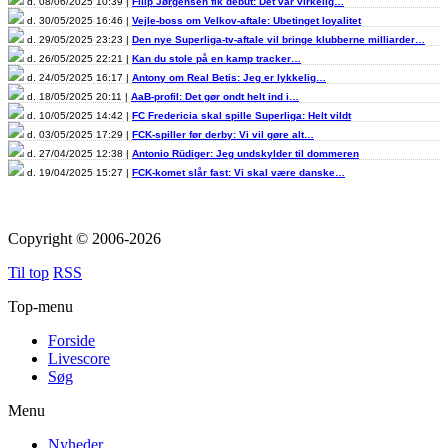
d. 08/06/2025 10:39 |
Filip Jørgensen fik debut: Det var virkelig…
d. 30/05/2025 16:46 |
Vejle-boss om Velkov-aftale: Ubetinget loyalitet
d. 29/05/2025 23:23 |
Den nye Superliga-tv-aftale vil bringe klubberne milliarder…
d. 26/05/2025 22:21 |
Kan du stole på en kamp tracker…
d. 24/05/2025 16:17 |
Antony om Real Betis: Jeg er lykkelig…
d. 18/05/2025 20:11 |
AaB-profil: Det gør ondt helt ind i…
d. 10/05/2025 14:42 |
FC Fredericia skal spille Superliga: Helt vildt
d. 03/05/2025 17:29 |
FCK-spiller før derby: Vi vil gøre alt…
d. 27/04/2025 12:38 |
Antonio Rüdiger: Jeg undskylder til dommeren
d. 19/04/2025 15:27 |
FCK-komet slår fast: Vi skal være danske…
Copyright © 2006-2026
Til top
RSS
Top-menu
Forside
Livescore
Søg
Menu
Nyheder