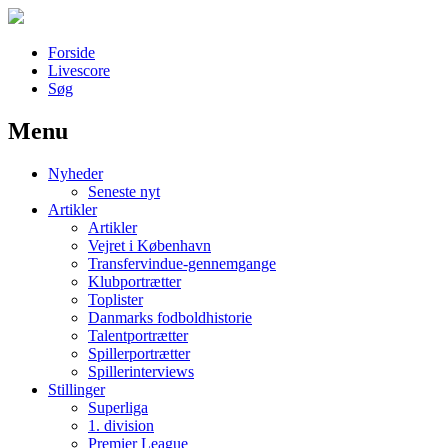
Forside
Livescore
Søg
Menu
Наши партнеры
Nyheder
лучшие займы
Seneste nyt
Artikler
Artikler
Vejret i København
Transfervindue-gennemgange
Klubportrætter
Toplister
Danmarks fodboldhistorie
Talentportrætter
Spillerportrætter
Spillerinterviews
Stillinger
Superliga
1. division
Premier League