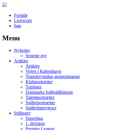
Forside
Livescore
Søg
Menu
Наши партнеры
Nyheder
лучшие займы
Seneste nyt
Artikler
Artikler
Vejret i København
Transfervindue-gennemgange
Klubportrætter
Toplister
Danmarks fodboldhistorie
Talentportrætter
Spillerportrætter
Spillerinterviews
Stillinger
Superliga
1. division
Premier League