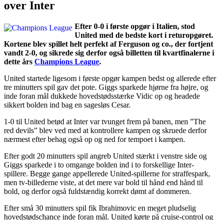
over Inter
Efter 0-0 i første opgør i Italien, stod
United med de bedste kort i returopgøret.
Kortene blev spillet helt perfekt af Ferguson og co., der fortjent
vandt 2-0, og sikrede sig derfor også billetten til kvartfinalerne i
dette års
Champions League
.
United startede ligesom i første opgør kampen bedst og allerede efter
tre minutters spil gav det pote. Giggs sparkede hjørne fra højre, og
inde foran mål dukkede hovedstødsstærke Vidic op og headede
sikkert bolden ind bag en sagesløs Cesar.
1-0 til United betød at Inter var tvunget frem på banen, men ”The
red devils” blev ved med at kontrollere kampen og skruede derfor
nærmest efter behag også op og ned for tempoet i kampen.
Efter godt 20 minutters spil angreb United stærkt i venstre side og
Giggs sparkede i to omgange bolden ind i to forskellige Inter-
spillere. Begge gange appellerede United-spillerne for straffespark,
men tv-billederne viste, at det mere var bold til hånd end hånd til
bold, og derfor også fuldstændig korrekt dømt af dommeren.
Efter små 30 minutters spil fik Ibrahimovic en meget pludselig
hovedstødschance inde foran mål. United kørte på cruise-control og