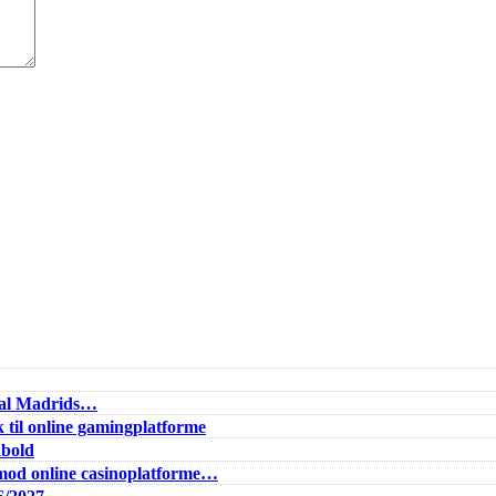
Real Madrids…
 til online gamingplatforme
dbold
od online casinoplatforme…