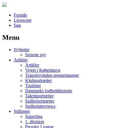
Forside
Livescore
Søg
Menu
Наши партнеры
Nyheder
лучшие займы
Seneste nyt
Artikler
Artikler
Vejret i København
Transfervindue-gennemgange
Klubportrætter
Toplister
Danmarks fodboldhistorie
Talentportrætter
Spillerportrætter
Spillerinterviews
Stillinger
Superliga
1. division
Premier League