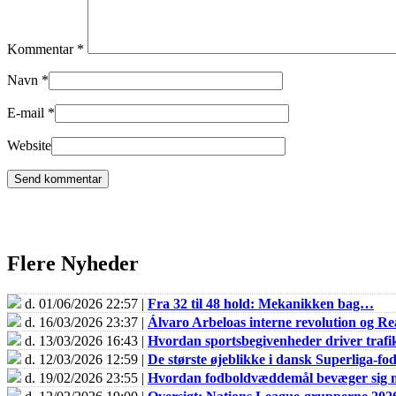
Kommentar
*
Navn
*
E-mail
*
Website
Flere Nyheder
d. 01/06/2026 22:57 |
Fra 32 til 48 hold: Mekanikken bag…
d. 16/03/2026 23:37 |
Álvaro Arbeloas interne revolution og 
d. 13/03/2026 16:43 |
Hvordan sportsbegivenheder driver trafik
d. 12/03/2026 12:59 |
De største øjeblikke i dansk Superliga-fo
d. 19/02/2026 23:55 |
Hvordan fodboldvæddemål bevæger sig m