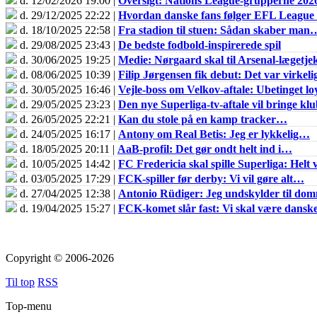
d. 12/02/2026 19:00 |
Oversigt: Nations League-grupperne 202
d. 29/12/2025 22:22 |
Hvordan danske fans følger EFL Leagu
d. 18/10/2025 22:58 |
Fra stadion til stuen: Sådan skaber man
d. 29/08/2025 23:43 |
De bedste fodbold-inspirerede spil
d. 30/06/2025 19:25 |
Medie: Nørgaard skal til Arsenal-lægetje
d. 08/06/2025 10:39 |
Filip Jørgensen fik debut: Det var virkel
d. 30/05/2025 16:46 |
Vejle-boss om Velkov-aftale: Ubetinget loy
d. 29/05/2025 23:23 |
Den nye Superliga-tv-aftale vil bringe k
d. 26/05/2025 22:21 |
Kan du stole på en kamp tracker…
d. 24/05/2025 16:17 |
Antony om Real Betis: Jeg er lykkelig…
d. 18/05/2025 20:11 |
AaB-profil: Det gør ondt helt ind i…
d. 10/05/2025 14:42 |
FC Fredericia skal spille Superliga: Helt v
d. 03/05/2025 17:29 |
FCK-spiller før derby: Vi vil gøre alt…
d. 27/04/2025 12:38 |
Antonio Rüdiger: Jeg undskylder til do
d. 19/04/2025 15:27 |
FCK-komet slår fast: Vi skal være dans
Copyright © 2006-2026
Til top
RSS
Top-menu