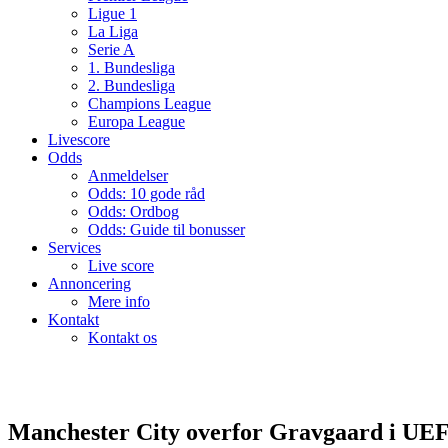
Ligue 1
La Liga
Serie A
1. Bundesliga
2. Bundesliga
Champions League
Europa League
Livescore
Odds
Anmeldelser
Odds: 10 gode råd
Odds: Ordbog
Odds: Guide til bonusser
Services
Live score
Annoncering
Mere info
Kontakt
Kontakt os
Manchester City overfor Gravgaard i UE