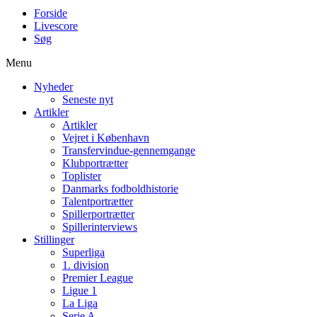
Forside
Livescore
Søg
Menu
Nyheder
Seneste nyt
Artikler
Artikler
Vejret i København
Transfervindue-gennemgange
Klubportrætter
Toplister
Danmarks fodboldhistorie
Talentportrætter
Spillerportrætter
Spillerinterviews
Stillinger
Superliga
1. division
Premier League
Ligue 1
La Liga
Serie A