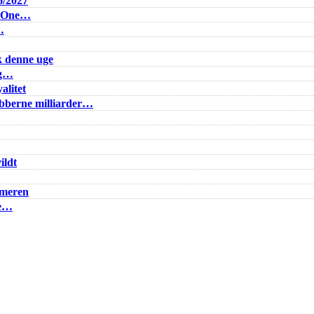
6/2027
e One…
…
k denne uge
ig…
alitet
lubberne milliarder…
ildt
mmeren
ke…