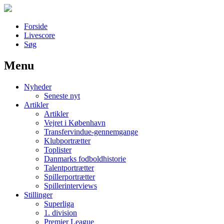
Forside
Livescore
Søg
Menu
Наши партнеры
Nyheder
лучшие займы
Seneste nyt
Artikler
Artikler
Vejret i København
Transfervindue-gennemgange
Klubportrætter
Toplister
Danmarks fodboldhistorie
Talentportrætter
Spillerportrætter
Spillerinterviews
Stillinger
Superliga
1. division
Premier League