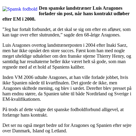
Den spanske landstræner Luis Aragones
forlader sin post, når hans kontrakt udløber
efter EM i 2008.
”Jeg har fortalt forbundet, at det skal se sig om efter en afløser, som
kan tage over efter slutrunden,” sagde den 68-årige Aragones.
Luis Aragones overtog landstrænerposten i 2004 efter Inaki Saez,
men har ikke opnået den store succes. Først kom han med nogle
meget uheldige udtalelser om den franske stjerne Thierry Henry, og
samtidig har resultaterne heller ikke været helt så gode, som man
regnede med af et hold af Spaniens kaliber.
Inden VM 2006 udtalte Aragones, at han ville forlade jobbet, hvis
ikke Spanien nåede til kvartfinalen. Det gjorde de ikke, men
Aragones skiftede mening, og blev i sædet. Derefter blev presset på
ham endnu større, da Spanien tabte til både Nordirland og Sverige i
EM-kvalifikationen.
På trods af dette valgte det spanske fodboldforbund alligevel, at
forlænge hans kontrakt.
Det ser nu også meget bedre ud for Aragones og Spanien efter sejre
over Danmark, Island og Letland.