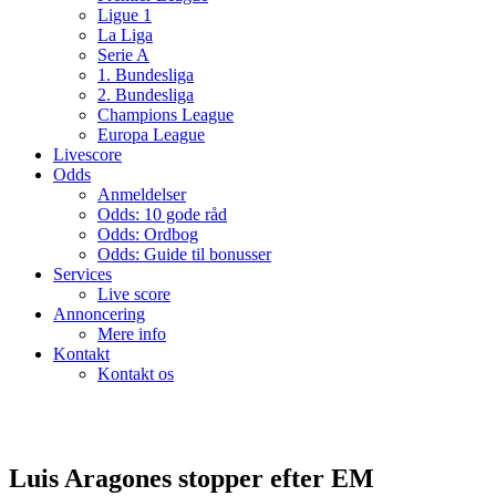
Ligue 1
La Liga
Serie A
1. Bundesliga
2. Bundesliga
Champions League
Europa League
Livescore
Odds
Anmeldelser
Odds: 10 gode råd
Odds: Ordbog
Odds: Guide til bonusser
Services
Live score
Annoncering
Mere info
Kontakt
Kontakt os
Luis Aragones stopper efter EM