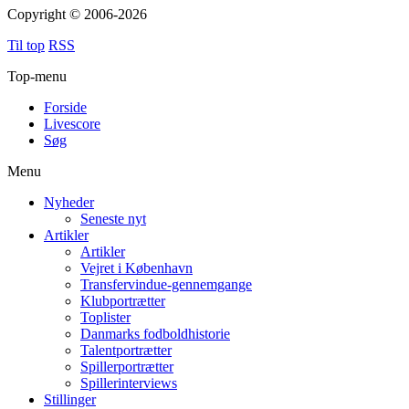
Copyright © 2006-2026
Til top
RSS
Top-menu
Forside
Livescore
Søg
Menu
Nyheder
Seneste nyt
Artikler
Artikler
Vejret i København
Transfervindue-gennemgange
Klubportrætter
Toplister
Danmarks fodboldhistorie
Talentportrætter
Spillerportrætter
Spillerinterviews
Stillinger