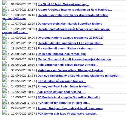
d. 01/06/2026 22:57 |
Fra 32 til 48 hold: Mekanikken bag…
d. 16/03/2026 23:37 |
Álvaro Arbeloas interne revolution og Real Madrids…
d. 13/03/2026 16:43 |
Hvordan sportsbegivenheder driver trafik til online
gamingplatforme
d. 12/03/2026 12:59 |
De største øjeblikke i dansk Superliga-fodbold
d. 19/02/2026 23:55 |
Hvordan fodboldvæddemål bevæger sig mod online
casinoplatforme…
d. 12/02/2026 19:00 |
Oversigt: Nations League-grupperne 2026/2027
d. 29/12/2025 22:22 |
Hvordan danske fans følger EFL League One…
d. 18/10/2025 22:58 |
Fra stadion til stuen: Sådan skaber man…
d. 29/08/2025 23:43 |
De bedste fodbold-inspirerede spil
d. 30/06/2025 19:25 |
Medie: Nørgaard skal til Arsenal-lægetjek denne uge
d. 08/06/2025 10:39 |
Filip Jørgensen fik debut: Det var virkelig…
d. 30/05/2025 16:46 |
Vejle-boss om Velkov-aftale: Ubetinget loyalitet
d. 29/05/2025 23:23 |
Den nye Superliga-tv-aftale vil bringe klubberne milliarder…
d. 26/05/2025 22:21 |
Kan du stole på en kamp tracker…
d. 24/05/2025 16:17 |
Antony om Real Betis: Jeg er lykkelig…
d. 18/05/2025 20:11 |
AaB-profil: Det gør ondt helt ind i…
d. 10/05/2025 14:42 |
FC Fredericia skal spille Superliga: Helt vildt
d. 03/05/2025 17:29 |
FCK-spiller før derby: Vi vil gøre alt…
d. 27/04/2025 12:38 |
Antonio Rüdiger: Jeg undskylder til dommeren
d. 19/04/2025 15:27 |
FCK-komet slår fast: Vi skal være danske…